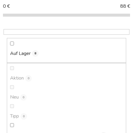
k
0
€
88
€
t
s
o
r
t
i
Auf Lager
8
e
r
u
Aktion
0
n
g
Neu
0
Tipp
0