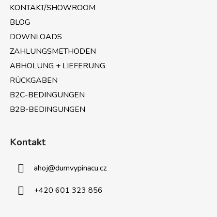
e
l
KONTAKT/SHOWROOM
e
i
m
BLOG
l
e
e
DOWNLOADS
n
ZAHLUNGSMETHODEN
t
e
ABHOLUNG + LIEFERUNG
d
RÜCKGABEN
e
B2C-BEDINGUNGEN
r
L
B2B-BEDINGUNGEN
i
s
t
Kontakt
e
ahoj
@
dumvypinacu.cz
+420 601 323 856