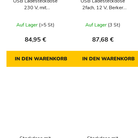
USB Ladesteckdose
USB Ladesteckdose
230 V, mit
2fach, 12 V, Berker
Schraubklemmen, Berker
Integro Modul-Einsätze,
Integro Modul-Einsätze,
polarweiß glänzend
Auf Lager
(>5 St)
Auf Lager
(3 St)
anthrazit matt
84,95 €
87,68 €
IN DEN WARENKORB
IN DEN WARENKORB