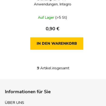
Anwendungen, Integro
Auf Lager
(>5 St)
0,90 €
IN DEN WARENKORB
9
Artikel insgesamt
S
t
e
F
u
u
e
Informationen für Sie
ß
r
z
e
ÜBER UNS