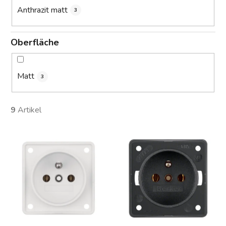
Anthrazit matt
3
Oberfläche
Matt
3
9
Artikel
L
i
s
t
e
d
e