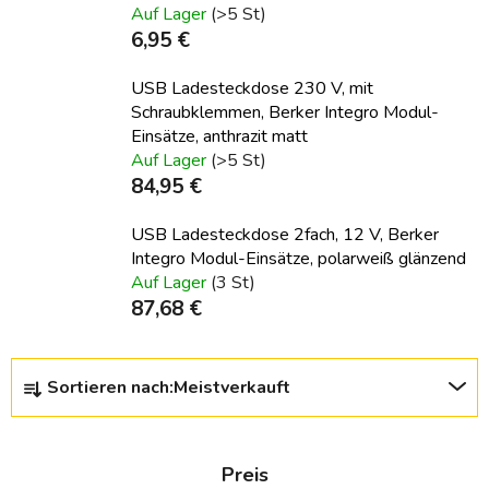
Auf Lager
(>5 St)
6,95 €
USB Ladesteckdose 230 V, mit
Schraubklemmen, Berker Integro Modul-
Einsätze, anthrazit matt
Auf Lager
(>5 St)
84,95 €
USB Ladesteckdose 2fach, 12 V, Berker
Integro Modul-Einsätze, polarweiß glänzend
Auf Lager
(3 St)
87,68 €
P
Sortieren nach:
Meistverkauft
r
o
d
Preis
u