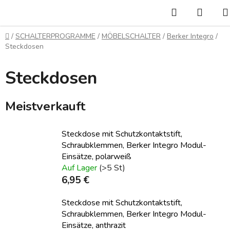
Zum
Suchen
WAR
Inhalt
springen
Startseite
/
SCHALTERPROGRAMME
/
MÖBELSCHALTER
/
Berker Integro
/
Steckdosen
Steckdosen
Meistverkauft
Steckdose mit Schutzkontaktstift,
Schraubklemmen, Berker Integro Modul-
Einsätze, polarweiß
Auf Lager
(>5 St)
6,95 €
Steckdose mit Schutzkontaktstift,
Schraubklemmen, Berker Integro Modul-
Einsätze, anthrazit