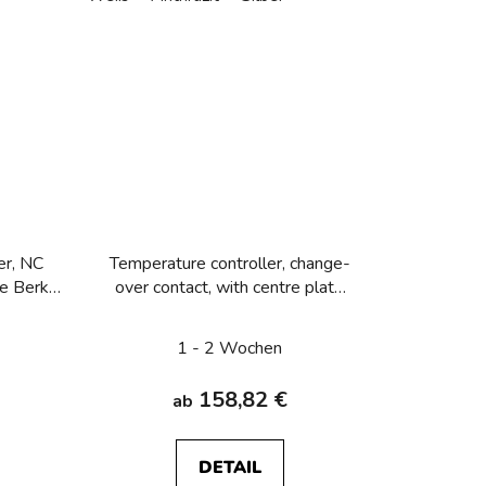
er, NC
Temperature controller, change-
te Berker
over contact, with centre plate
9
Berker Q.1/Q.3/Q.7/Q.9
1 - 2 Wochen
158,82 €
ab
DETAIL