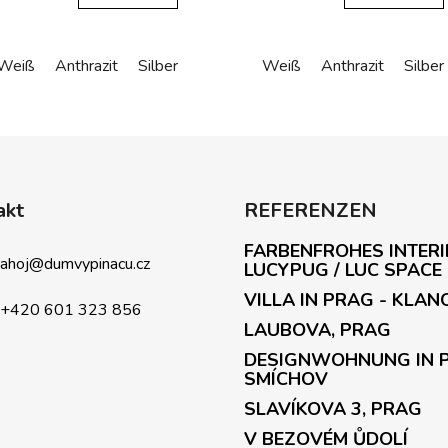
Weiß
Anthrazit
Silber
Weiß
Anthrazit
Silber
S
t
e
u
e
akt
REFERENZEN
r
e
FARBENFROHES INTERI
l
ahoj
@
dumvypinacu.cz
LUCYPUG / LUC SPACE
e
VILLA IN PRAG - KLAN
m
+420 601 323 856
LAUBOVA, PRAG
e
n
DESIGNWOHNUNG IN 
t
SMÍCHOV
e
SLAVÍKOVA 3, PRAG
d
V BEZOVÉM ŮDOLÍ
e