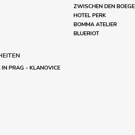
r
ZWISCHEN DEN BOEG
L
HOTEL PERK
i
s
BOMMA ATELIER
t
BLUERIOT
e
HEITEN
 IN PRAG - KLANOVICE