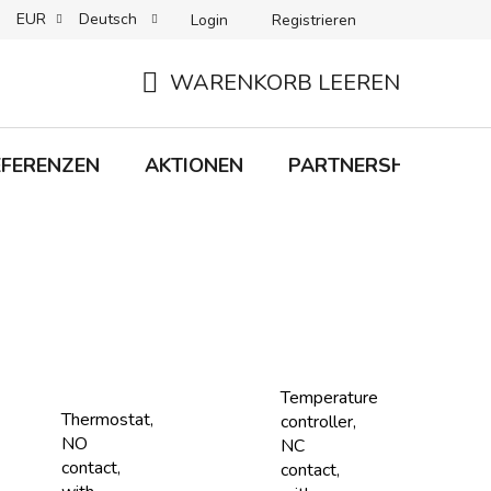
EUR
Deutsch
Login
Registrieren
 + LIEFERUNG
RÜCKGABEN
B2C-BEDINGUNGEN
WARENKORB LEEREN
WARENKORB
EFERENZEN
AKTIONEN
PARTNERSHIP
M
Temperature
Thermostat,
controller,
NO
NC
contact,
contact,