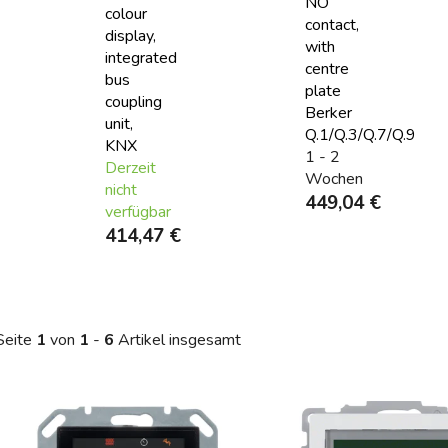
NO
colour
contact,
display,
with
integrated
centre
bus
plate
coupling
Berker
unit,
Q.1/Q.3/Q.7/Q.9
KNX
1 - 2
Derzeit
Wochen
nicht
449,04 €
verfügbar
414,47 €
Seite
1
von
1
-
6
Artikel insgesamt
L