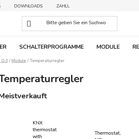
G
DOWNLOADS
ZAHLUNGSMETHODEN
ABHOLUNG
ER
SCHALTERPROGRAMME
MODULE
R
 Q.3
/
Module
/
Temperaturregler
Temperaturregler
Meistverkauft
KNX
thermostat
Thermostat,
with