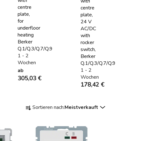
with
with
centre
centre
plate,
plate,
for
24 V
underfloor
AC/DC
heating
with
Berker
rocker
Q.1/Q.3/Q.7/Q.9
switch,
1 - 2
Berker
Wochen
Q.1/Q.3/Q.7/Q.9
1 - 2
ab
Wochen
305,03 €
178,42 €
P
Sortieren nach:
Meistverkauft
r
o
d
u