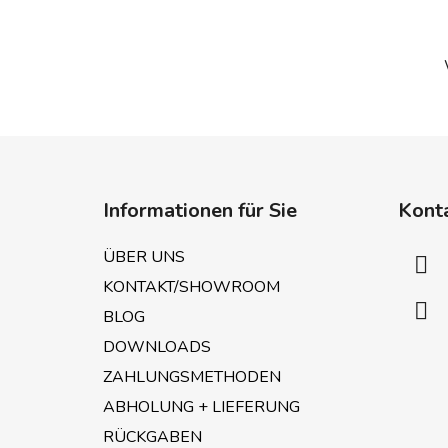
F
u
Informationen für Sie
Kont
ß
z
ÜBER UNS
e
KONTAKT/SHOWROOM
i
BLOG
l
e
DOWNLOADS
ZAHLUNGSMETHODEN
ABHOLUNG + LIEFERUNG
RÜCKGABEN