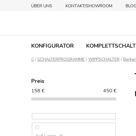
Zum
ÜBER UNS
KONTAKT/SHOWROOM
BLO
Inhalt
springen
KONFIGURATOR
KOMPLETTSCHALT
Startseite
/
SCHALTERPROGRAMME
/
WIPPSCHALTER
/
Berker
S
e
Preis
i
158
€
450
€
t
e
n
l
e
i