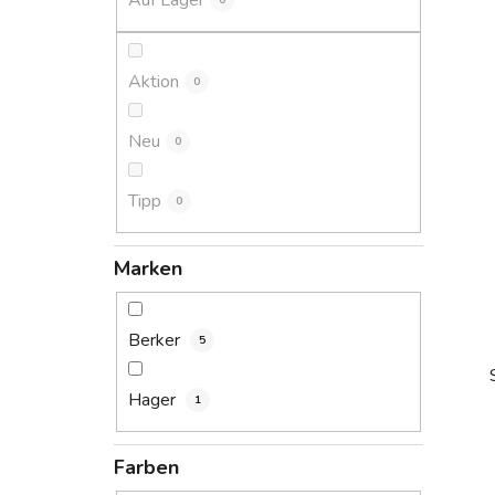
Auf Lager
0
s
t
e
Aktion
0
Neu
0
Tipp
0
Marken
Berker
5
Hager
1
Farben
i