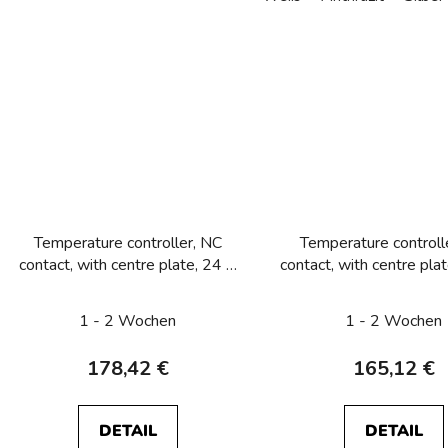
Temperature controller, NC
Temperature controll
contact, with centre plate, 24 V
contact, with centre pla
AC/DC with rocker switch,
Q.1/Q.3/Q.7/Q.
Berker Q.1/Q.3/Q.7/Q.9
1 - 2 Wochen
1 - 2 Wochen
178,42 €
165,12 €
DETAIL
DETAIL