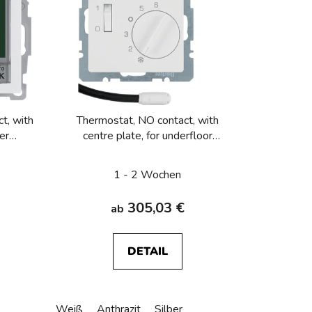
k
t
s
o
r
t
i
t, with
Thermostat, NO contact, with
e
er
centre plate, for underfloor
r
9
heating Berker Q.1/Q.3/Q.7/Q.9
u
1 - 2 Wochen
n
g
305,03 €
ab
DETAIL
Weiß
Anthrazit
Silber