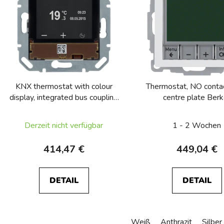
s
t
e
d
e
r
P
KNX thermostat with colour
Thermostat, NO contac
r
display, integrated bus coupling
centre plate Berk
o
unit, KNX
Q.1/Q.3/Q.7/Q.
d
Derzeit nicht verfügbar
1 - 2 Wochen
u
k
414,47 €
449,04 €
t
e
DETAIL
DETAIL
Weiß
Anthrazit
Silber