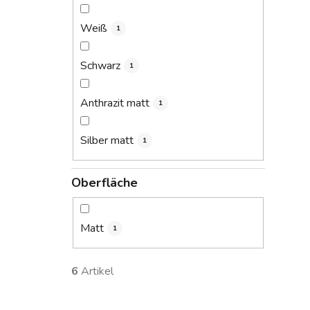
Weiß
1
Schwarz
1
Anthrazit matt
1
Silber matt
1
Oberfläche
Matt
1
6
Artikel