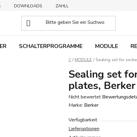
G
DOWNLOADS
ZAHLUNGSMETHODEN
ABHOLUNG
ER
SCHALTERPROGRAMME
MODULE
R
Startseite
/
MODULE
/
Sealing set for socke
Sealing set fo
plates, Berker
Die
Nicht bewertet
Bewertungsdeta
durchschnittliche
Marke:
Berker
Produktbewertung
Verfügbarkeit
ist
Lieferoptionen
0,0