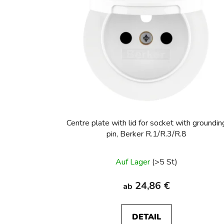
Centre plate with lid for socket with groundin
pin, Berker R.1/R.3/R.8
Auf Lager
(>5 St)
24,86 €
ab
DETAIL