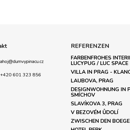
akt
REFERENZEN
FARBENFROHES INTERI
ahoj
@
dumvypinacu.cz
LUCYPUG / LUC SPACE
VILLA IN PRAG - KLAN
+420 601 323 856
LAUBOVA, PRAG
DESIGNWOHNUNG IN 
SMÍCHOV
SLAVÍKOVA 3, PRAG
V BEZOVÉM ŮDOLÍ
ZWISCHEN DEN BOEG
HOTEL PERK