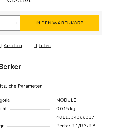
WDA1101
IN DEN WARENKORB
Ansehen
Teilen
Berker
tzliche Parameter
gorie
MODULE
cht
0.015 kg
4011334366317
gn
Berker R.1/R.3/R.8