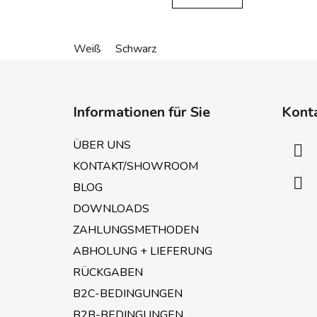
Weiß
Schwarz
F
u
Informationen für Sie
Kont
ß
z
ÜBER UNS
e
KONTAKT/SHOWROOM
i
BLOG
l
e
DOWNLOADS
ZAHLUNGSMETHODEN
ABHOLUNG + LIEFERUNG
RÜCKGABEN
B2C-BEDINGUNGEN
B2B-BEDINGUNGEN