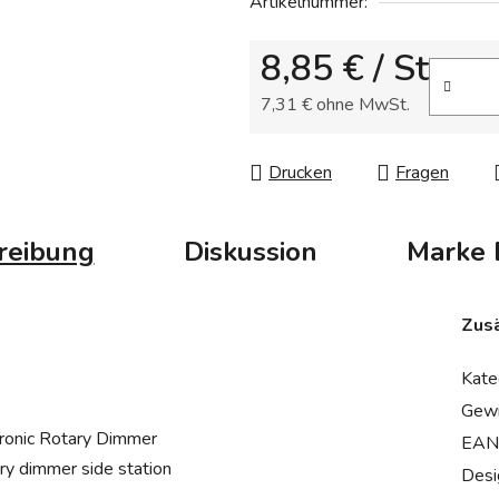
Artikelnummer:
von
5
8,85 €
/ St
Sternen.
7,31 € ohne MwSt.
Verkaufspreis:
Drucken
Fragen
reibung
Diskussion
Marke
Zusä
Kate
Gewi
ronic Rotary Dimmer
EAN
ary dimmer side station
Desi