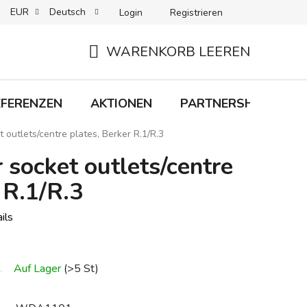
EUR
Deutsch
Login
Registrieren
 + LIEFERUNG
RÜCKGABEN
B2C-BEDINGUNGEN
WARENKORB LEEREN
WARENKORB
EFERENZEN
AKTIONEN
PARTNERSHIP
M
t outlets/centre plates, Berker R.1/R.3
r socket outlets/centre
 R.1/R.3
ils
Auf Lager
(>5 St)