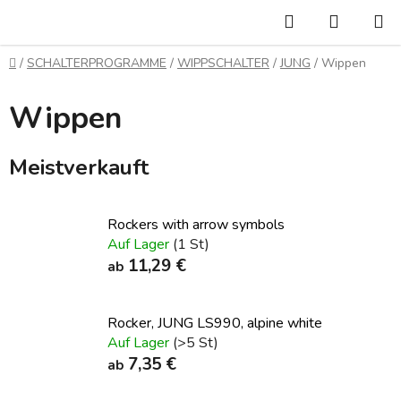
Zum
Suchen
WARE
Inhalt
springen
Startseite
/
SCHALTERPROGRAMME
/
WIPPSCHALTER
/
JUNG
/
Wippen
Wippen
Meistverkauft
Rockers with arrow symbols
Auf Lager
(1 St)
11,29 €
ab
Rocker, JUNG LS990, alpine white
Auf Lager
(>5 St)
7,35 €
ab