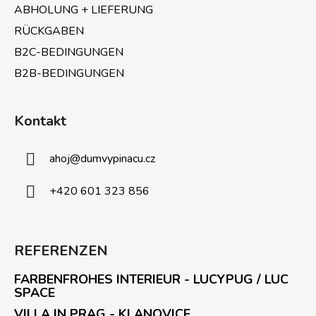
r
ABHOLUNG + LIEFERUNG
L
i
RÜCKGABEN
s
B2C-BEDINGUNGEN
t
B2B-BEDINGUNGEN
e
Kontakt
ahoj
@
dumvypinacu.cz
+420 601 323 856
REFERENZEN
FARBENFROHES INTERIEUR - LUCYPUG / LUC
SPACE
VILLA IN PRAG - KLANOVICE