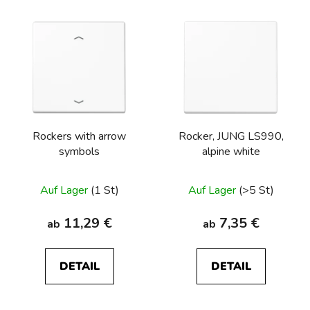
L
i
s
t
e
d
e
Rockers with arrow
Rocker, JUNG LS990,
r
symbols
alpine white
P
r
Auf Lager
(1 St)
Auf Lager
(>5 St)
o
d
11,29 €
7,35 €
ab
ab
u
k
t
DETAIL
DETAIL
e