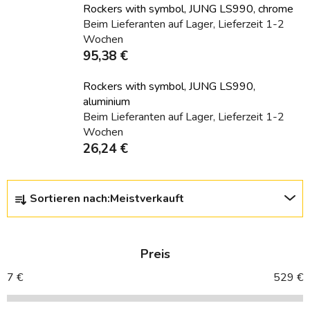
Rockers with symbol, JUNG LS990, chrome
Beim Lieferanten auf Lager, Lieferzeit 1-2
Wochen
95,38 €
Rockers with symbol, JUNG LS990,
aluminium
Beim Lieferanten auf Lager, Lieferzeit 1-2
Wochen
26,24 €
P
Sortieren nach:
Meistverkauft
r
o
d
Preis
u
k
7
€
529
€
t