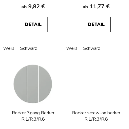
d
9,82 €
11,77 €
ab
ab
u
k
t
DETAIL
DETAIL
e
Weiß
Schwarz
Weiß
Schwarz
Rocker 3gang Berker
Rocker screw-on berker
R.1/R.3/R.8
R.1/R.3/R.8