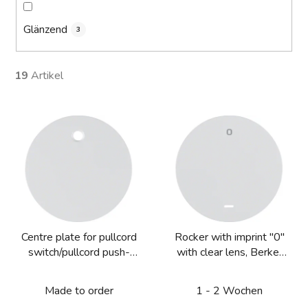
Glänzend
3
19
Artikel
L
i
s
t
e
d
e
Centre plate for pullcord
Rocker with imprint "0"
r
switch/pullcord push-
with clear lens, Berker
P
button Berker
R.1/R.3/R.8
r
R.1/R.3/R.8
Made to order
1 - 2 Wochen
o