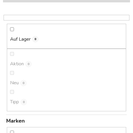
s
o
r
t
i
Auf Lager
8
e
r
u
Aktion
0
n
g
Neu
0
Tipp
0
Marken