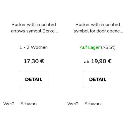
Rocker with imprinted
Rocker with imprinted
arrows symbol Berker
symbol for door opener
R.1/R.3/R.8
Berker R.1/R.3/R.8
1 - 2 Wochen
Auf Lager
(>5 St)
17,30 €
19,90 €
ab
DETAIL
DETAIL
Weiß
Schwarz
Weiß
Schwarz