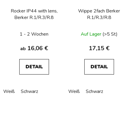
Rocker IP44 with lens,
Wippe 2fach Berker
Berker R.1/R.3/R.8
R.1/R.3/R.8
Die
1 - 2 Wochen
Auf Lager
(>5 St)
durchschnittliche
Produktbewertu
16,06 €
17,15 €
ab
ist
4,0
DETAIL
DETAIL
von
5
Sternen.
Weiß
Schwarz
Weiß
Schwarz