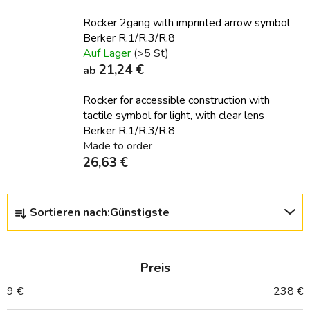
Rocker 2gang with imprinted arrow symbol
Berker R.1/R.3/R.8
Auf Lager
(>5 St)
21,24 €
ab
Rocker for accessible construction with
tactile symbol for light, with clear lens
Berker R.1/R.3/R.8
Made to order
26,63 €
P
Sortieren nach:
Günstigste
r
o
d
Preis
u
k
9
€
238
€
t