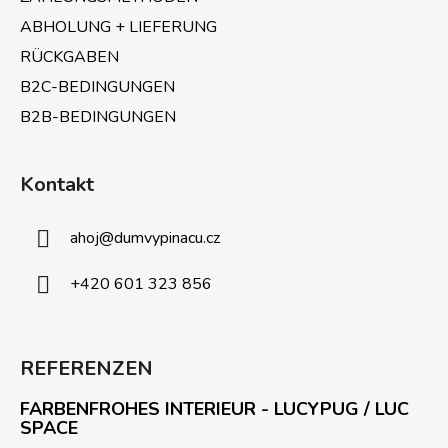
r
ABHOLUNG + LIEFERUNG
L
i
RÜCKGABEN
s
B2C-BEDINGUNGEN
t
B2B-BEDINGUNGEN
e
Kontakt
ahoj
@
dumvypinacu.cz
+420 601 323 856
REFERENZEN
FARBENFROHES INTERIEUR - LUCYPUG / LUC
SPACE