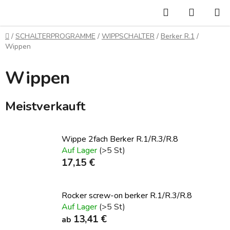
Zum
Suchen
WARE
Inhalt
springen
Startseite
/
SCHALTERPROGRAMME
/
WIPPSCHALTER
/
Berker R.1
/
Wippen
Wippen
Meistverkauft
Wippe 2fach Berker R.1/R.3/R.8
Auf Lager
(>5 St)
17,15 €
Rocker screw-on berker R.1/R.3/R.8
Auf Lager
(>5 St)
13,41 €
ab