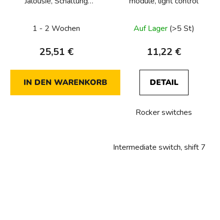
Jalousie, Schaltung
module, light control
1/0+1/0+1/0+1/0, 10
A, 250 VAC, 4x NO für
1 - 2 Wochen
Auf Lager
(>5 St)
2x Jalousie,
25,51 €
11,22 €
IN DEN WARENKORB
DETAIL
Rocker switches
Intermediate switch, shift 7