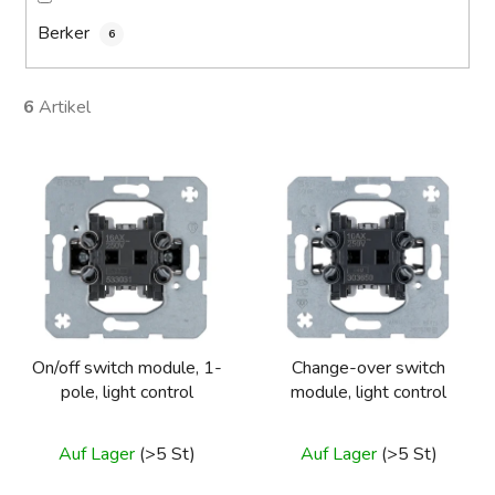
Berker
6
6
Artikel
L
i
s
t
e
d
e
On/off switch module, 1-
Change-over switch
r
pole, light control
module, light control
P
r
Auf Lager
(>5 St)
Auf Lager
(>5 St)
o
d