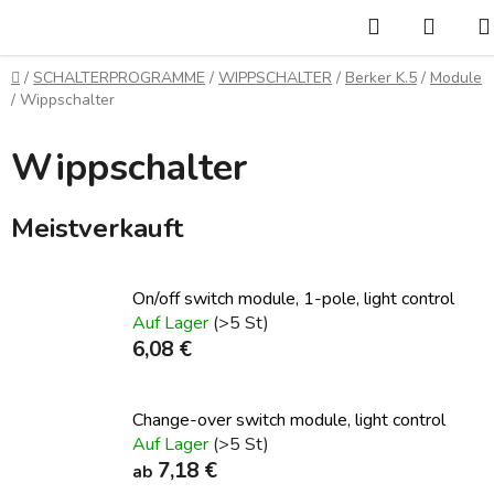
Zum
Suchen
WAR
Inhalt
springen
Startseite
/
SCHALTERPROGRAMME
/
WIPPSCHALTER
/
Berker K.5
/
Module
/
Wippschalter
Wippschalter
Meistverkauft
On/off switch module, 1-pole, light control
Auf Lager
(>5 St)
6,08 €
Change-over switch module, light control
Auf Lager
(>5 St)
7,18 €
ab