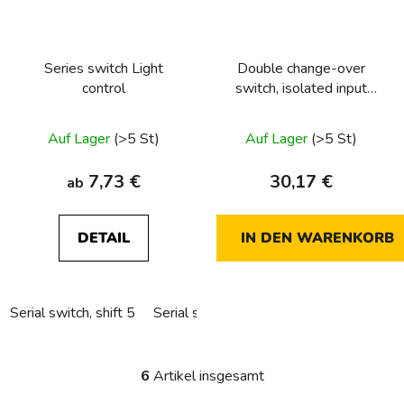
Series switch Light
Double change-over
control
switch, isolated input
terminals Light control
Auf Lager
(>5 St)
Auf Lager
(>5 St)
7,73 €
30,17 €
ab
DETAIL
IN DEN WARENKORB
Serial switch, shift 5
Serial switch, sorting 5 into hollow wall
6
Artikel insgesamt
S