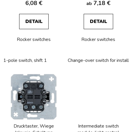
6,08 €
7,18 €
ab
u
k
t
DETAIL
DETAIL
e
Rocker switches
Rocker switches
1-pole switch, shift 1
Change-over switch for installa
Drucktaster, Wiege
Intermediate switch