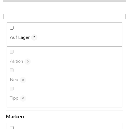
s
o
r
t
i
Auf Lager
5
e
r
u
Aktion
0
n
g
Neu
0
Tipp
0
Marken