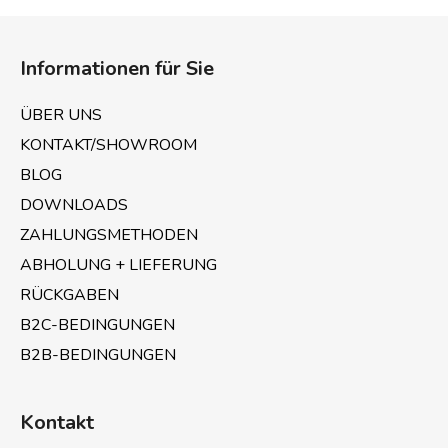
t
e
F
u
u
e
Informationen für Sie
ß
r
z
e
ÜBER UNS
e
l
KONTAKT/SHOWROOM
e
i
m
BLOG
l
e
e
DOWNLOADS
n
ZAHLUNGSMETHODEN
t
e
ABHOLUNG + LIEFERUNG
d
RÜCKGABEN
e
B2C-BEDINGUNGEN
r
L
B2B-BEDINGUNGEN
i
s
t
Kontakt
e