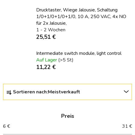
Drucktaster, Wiege Jalousie, Schaltung
1/0+1/0+1/0+1/0, 10 A, 250 VAC, 4x NO
für 2x Jalousie,
1 - 2 Wochen
25,51 €
Intermediate switch module, light control
Auf Lager
(>5 St)
11,22 €
P
Sortieren nach:
Meistverkauft
r
o
d
Preis
u
k
6
€
31
€
t