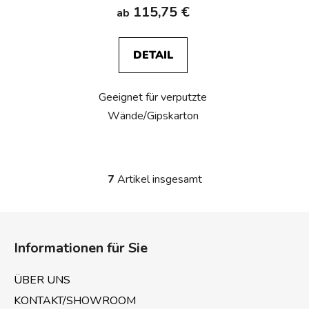
115,75 €
ab
DETAIL
Geeignet für verputzte
Wände/Gipskarton
7
Artikel insgesamt
S
t
e
F
u
u
e
Informationen für Sie
ß
r
z
e
ÜBER UNS
e
l
KONTAKT/SHOWROOM
e