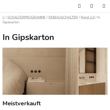
Zum
Suchen
WARE
Inhalt
springen
Startseite
/
SCHALTERPROGRAMME
/
EINBAUSCHALTER
/
Rond 2.0
/
In
Gipskarton
In Gipskarton
Meistverkauft