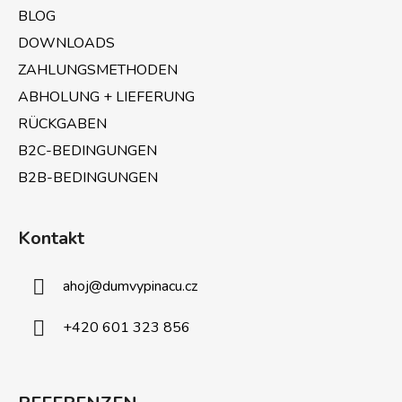
i
m
BLOG
l
e
e
DOWNLOADS
n
ZAHLUNGSMETHODEN
t
e
ABHOLUNG + LIEFERUNG
d
RÜCKGABEN
e
B2C-BEDINGUNGEN
r
L
B2B-BEDINGUNGEN
i
s
t
Kontakt
e
ahoj
@
dumvypinacu.cz
+420 601 323 856