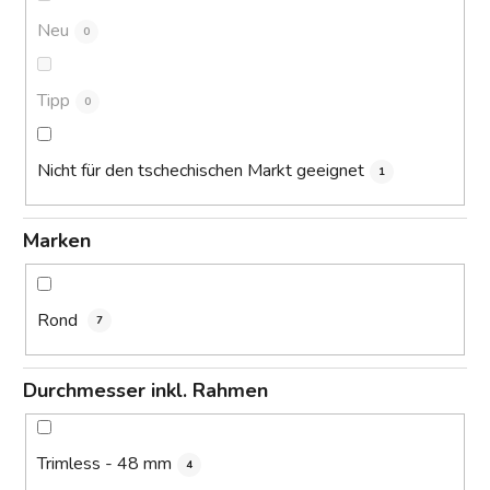
g
Neu
0
Tipp
0
Nicht für den tschechischen Markt geeignet
1
Marken
Rond
7
Durchmesser inkl. Rahmen
Trimless - 48 mm
4