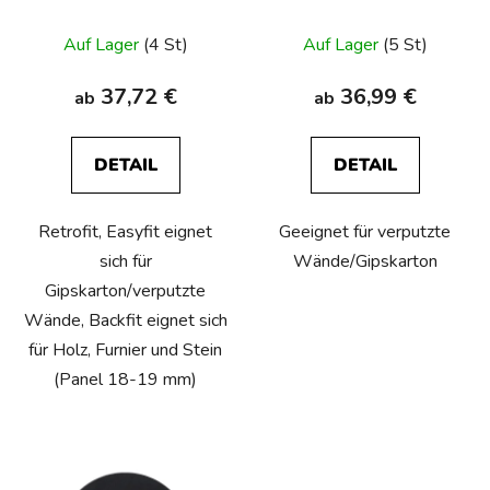
retrofit, easyfit, backfit
easyfit,backfit
r
Auf Lager
(4 St)
Auf Lager
(5 St)
o
d
37,72 €
36,99 €
ab
ab
u
k
t
DETAIL
DETAIL
e
Retrofit, Easyfit eignet
Geeignet für verputzte
sich für
Wände/Gipskarton
Gipskarton/verputzte
Wände, Backfit eignet sich
für Holz, Furnier und Stein
(Panel 18-19 mm)