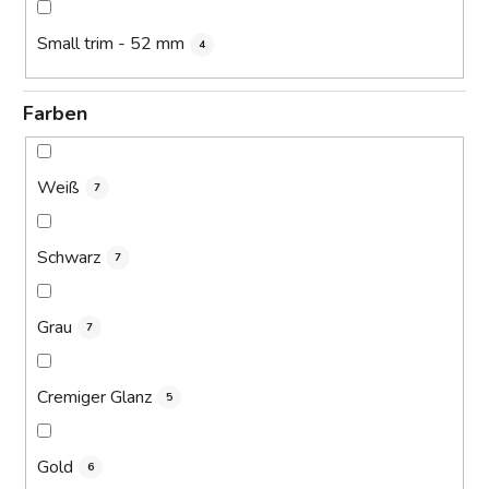
Small trim - 52 mm
4
Farben
Weiß
7
Schwarz
7
Grau
7
Cremiger Glanz
5
Gold
6