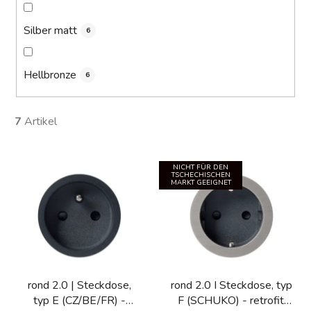
Silber matt
6
Hellbronze
6
7
Artikel
L
NICHT FÜR DEN
i
TSCHECHISCHEN
MARKT GEEIGNET
s
t
e
d
e
rond 2.0 | Steckdose,
rond 2.0 I Steckdose, typ
r
typ E (CZ/BE/FR) -
F (SCHUKO) - retrofit,
P