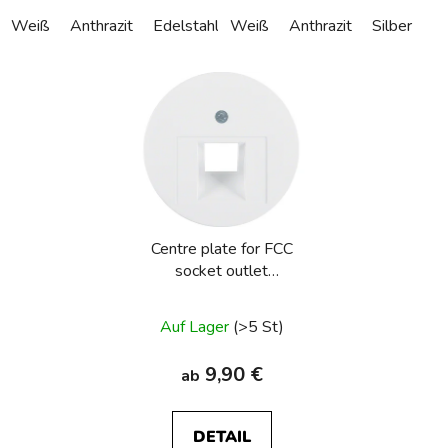
Weiß
Anthrazit
Edelstahl
Weiß
Alu eloxiert
Anthrazit
Silber
Centre plate for FCC
socket outlet
R.1/R.3/R.8
Auf Lager
(>5 St)
9,90 €
ab
DETAIL