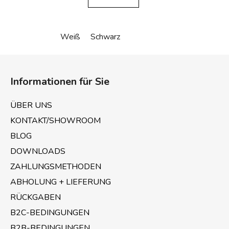
Weiß
Schwarz
F
u
Informationen für Sie
ß
z
ÜBER UNS
e
KONTAKT/SHOWROOM
i
BLOG
l
e
DOWNLOADS
ZAHLUNGSMETHODEN
ABHOLUNG + LIEFERUNG
RÜCKGABEN
B2C-BEDINGUNGEN
B2B-BEDINGUNGEN