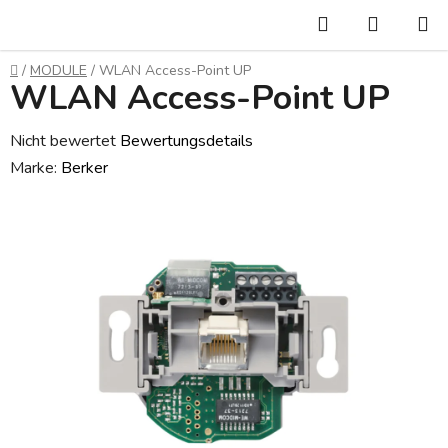
Zum
Suchen
WARE
Inhalt
springen
Startseite
/
MODULE
/
WLAN Access-Point UP
WLAN Access-Point UP
Die
Nicht bewertet
Bewertungsdetails
durchschnittliche
Marke:
Berker
Produktbewertung
ist
0,0
von
5
Sternen.