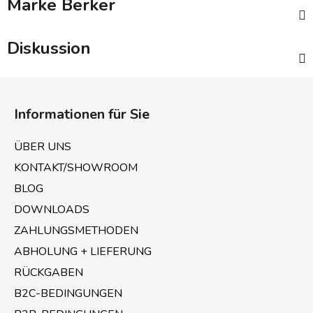
Marke
Berker
Diskussion
F
u
Informationen für Sie
ß
z
ÜBER UNS
e
KONTAKT/SHOWROOM
i
BLOG
l
e
DOWNLOADS
ZAHLUNGSMETHODEN
ABHOLUNG + LIEFERUNG
RÜCKGABEN
B2C-BEDINGUNGEN