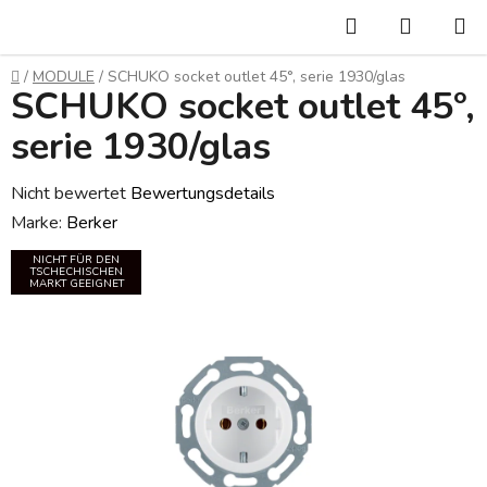
Zum
Suchen
WARE
Inhalt
springen
Startseite
/
MODULE
/
SCHUKO socket outlet 45°, serie 1930/glas
SCHUKO socket outlet 45°,
serie 1930/glas
Die
Nicht bewertet
Bewertungsdetails
durchschnittliche
Marke:
Berker
Produktbewertung
NICHT FÜR DEN
TSCHECHISCHEN
ist
MARKT GEEIGNET
0,0
von
5
Sternen.