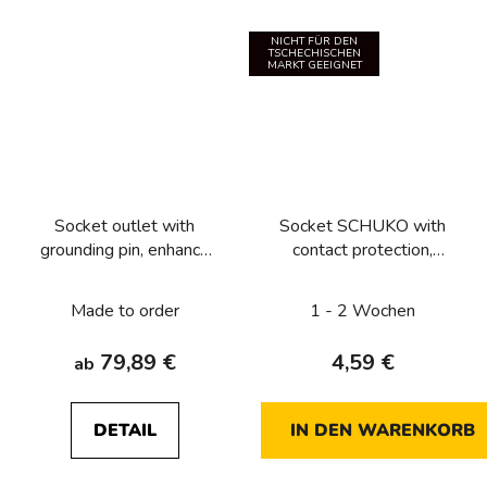
NICHT FÜR DEN
TSCHECHISCHEN
MARKT GEEIGNET
Socket outlet with
Socket SCHUKO with
grounding pin, enhance
contact protection,
contact protection and
Lumina soul, white
surge arresters T3,
glossy
Made to order
1 - 2 Wochen
Berker R.1/R.3
79,89 €
4,59 €
ab
DETAIL
IN DEN WARENKORB