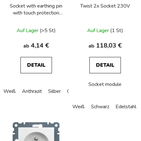
Socket with earthing pin
Twist 2x Socket 230V
r
with touch protection
P
and surge arresters T3,
r
Berker S.1/B.3/B.7
Auf Lager
(>5 St)
Auf Lager
(1 St)
o
d
4,14 €
118,03 €
ab
ab
u
k
t
DETAIL
DETAIL
e
Socket module
Weiß
Anthrazit
Silber
Creme
Weiß
Schwarz
Edelstahl