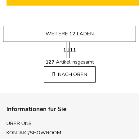
WEITERE 12 LADEN
P
1
a
11
g
S
i
127
Artikel insgesamt
t
n
e
i
NACH OBEN
u
e
e
r
r
u
F
e
n
u
g
l
Informationen für Sie
e
ß
m
z
ÜBER UNS
e
e
n
KONTAKT/SHOWROOM
i
t