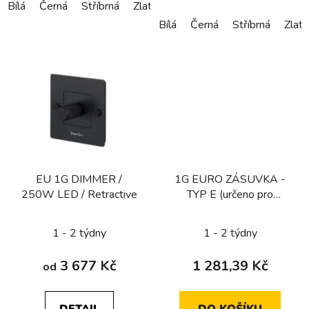
Bílá
Černá
Stříbrná
Zlatá
Bronzová
Bílá
Černá
Stříbrná
Zlatá
EU 1G DIMMER /
1G EURO ZÁSUVKA -
250W LED / Retractive
TYP E (určeno pro
CZ/FR/BE) / OCEL
1 - 2 týdny
1 - 2 týdny
3 677 Kč
1 281,39 Kč
od