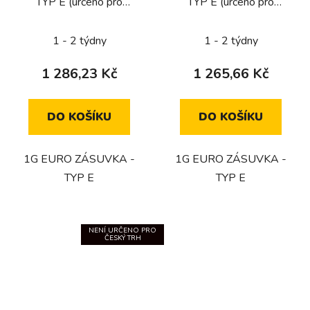
TYP E (určeno pro
TYP E (určeno pro
CZ/FR/BE) / ČERNÁ
CZ/FR/BE) / BÍLÁ
1 - 2 týdny
1 - 2 týdny
1 286,23 Kč
1 265,66 Kč
DO KOŠÍKU
DO KOŠÍKU
1G EURO ZÁSUVKA -
1G EURO ZÁSUVKA -
TYP E
TYP E
NENÍ URČENO PRO
ČESKÝ TRH