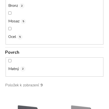
Bronz
2
Mosaz
5
Ocel
5
Povrch
Matný
2
Položek k zobrazení:
9
V
ý