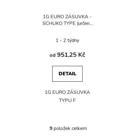
1G EURO ZÁSUVKA -
SCHUKO TYPE (určeno
pouze pro německý trh)
1 - 2 týdny
951,25 Kč
od
DETAIL
1G EURO ZÁSUVKA
TYPU F
9
položek celkem
O