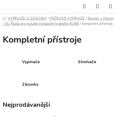
Přejít
Hledat
NÁKUP
na
KOŠÍK
obsah
Domů
/
VYPÍNAČE A ZÁSUVKY
/
PÁČKOVÉ VYPÍNAČE
/
Buster + Punch
- EU Řada pro kulaté instalační krabičky KU68
/
Kompletní přístroje
Kompletní přístroje
Vypínače
Stmívače
Zásuvky
Nejprodávanější