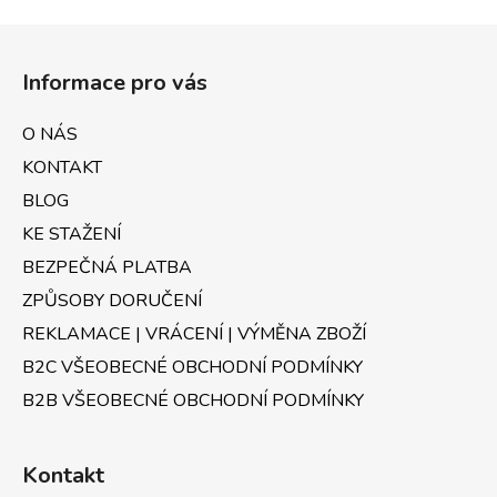
v
l
Z
á
á
d
Informace pro vás
p
a
a
c
O NÁS
t
í
KONTAKT
p
í
r
BLOG
v
KE STAŽENÍ
k
BEZPEČNÁ PLATBA
y
v
ZPŮSOBY DORUČENÍ
ý
REKLAMACE | VRÁCENÍ | VÝMĚNA ZBOŽÍ
p
B2C VŠEOBECNÉ OBCHODNÍ PODMÍNKY
i
s
B2B VŠEOBECNÉ OBCHODNÍ PODMÍNKY
u
Kontakt