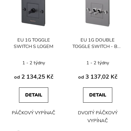
p
i
s
p
r
EU 1G TOGGLE
EU 1G DOUBLE
o
SWITCH S LOGEM
TOGGLE SWITCH - BEZ
d
LOGA
u
1 - 2 týdny
1 - 2 týdny
k
t
2 134,25 Kč
3 137,02 Kč
od
od
ů
DETAIL
DETAIL
PÁČKOVÝ VYPÍNAČ
DVOJTÝ PÁČKOVÝ
VYPÍNAČ