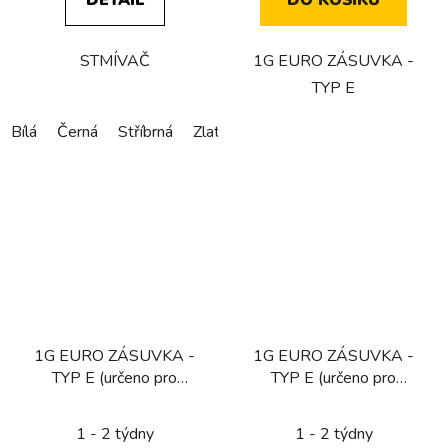
DETAIL
DO KOŠÍKU
STMÍVAČ
1G EURO ZÁSUVKA -
TYP E
Bílá
Černá
Stříbrná
Zlatá
Bronzová
1G EURO ZÁSUVKA -
1G EURO ZÁSUVKA -
TYP E (určeno pro
TYP E (určeno pro
CZ/FR/BE) / MOSAZ
CZ/FR/BE) / KOUŘOVÝ
BRONZ
1 - 2 týdny
1 - 2 týdny