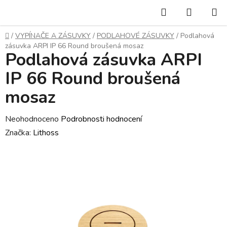
Přejít
Hledat
NÁKUP
na
KOŠÍK
obsah
Domů
/
VYPÍNAČE A ZÁSUVKY
/
PODLAHOVÉ ZÁSUVKY
/
Podlahová
zásuvka ARPI IP 66 Round broušená mosaz
Podlahová zásuvka ARPI
IP 66 Round broušená
mosaz
Průměrné
Neohodnoceno
Podrobnosti hodnocení
hodnocení
Značka:
Lithoss
produktu
je
0,0
z
5
hvězdiček.