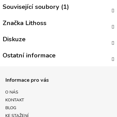
Související soubory (1)
Značka
Lithoss
Diskuze
Ostatní informace
Z
á
Informace pro vás
p
a
O NÁS
t
KONTAKT
í
BLOG
KE STAŽENÍ