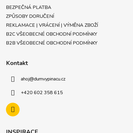
BEZPEČNÁ PLATBA
ZPŮSOBY DORUČENÍ
REKLAMACE | VRÁCENÍ | VÝMĚNA ZBOŽÍ
B2C VŠEOBECNÉ OBCHODNÍ PODMÍNKY
B2B VŠEOBECNÉ OBCHODNÍ PODMÍNKY
Kontakt
ahoj
@
dumvypinacu.cz
+420 602 358 615
INSPIRACE