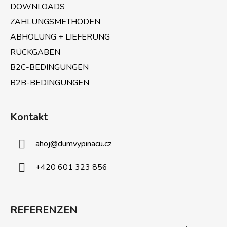
e
DOWNLOADS
ZAHLUNGSMETHODEN
ABHOLUNG + LIEFERUNG
RÜCKGABEN
B2C-BEDINGUNGEN
B2B-BEDINGUNGEN
Kontakt
ahoj
@
dumvypinacu.cz
+420 601 323 856
REFERENZEN