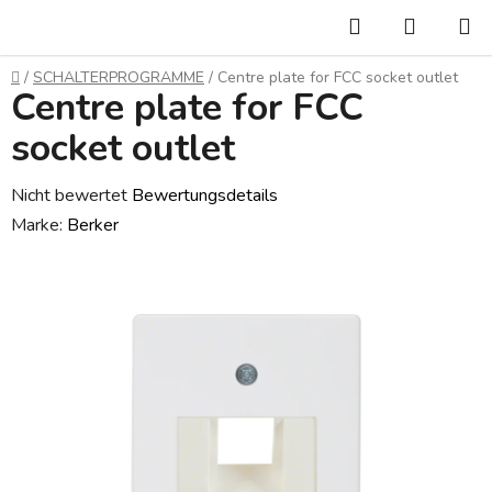
Zum
Suchen
WARE
Inhalt
springen
Startseite
/
SCHALTERPROGRAMME
/
Centre plate for FCC socket outlet
Centre plate for FCC
socket outlet
Die
Nicht bewertet
Bewertungsdetails
durchschnittliche
Marke:
Berker
Produktbewertung
ist
0,0
von
5
Sternen.