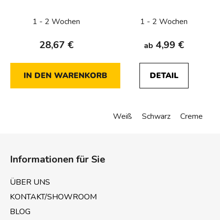
1 - 2 Wochen
1 - 2 Wochen
28,67 €
4,99 €
ab
IN DEN WARENKORB
DETAIL
Weiß
Schwarz
Creme
F
u
Informationen für Sie
ß
z
ÜBER UNS
e
KONTAKT/SHOWROOM
i
BLOG
l