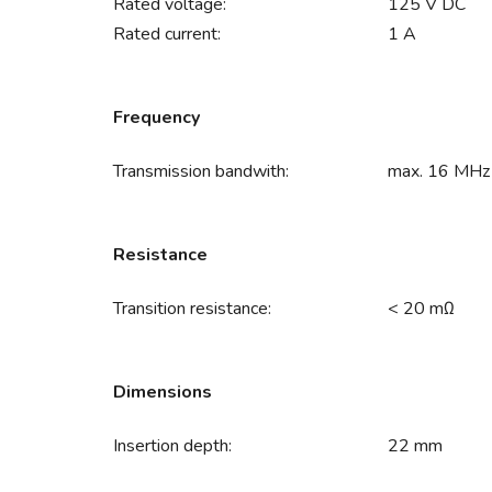
Rated voltage:
125 V DC
Rated current:
1 A
Frequency
Transmission bandwith:
max. 16 MHz
Resistance
Transition resistance:
< 20 mΩ
Dimensions
Insertion depth:
22 mm