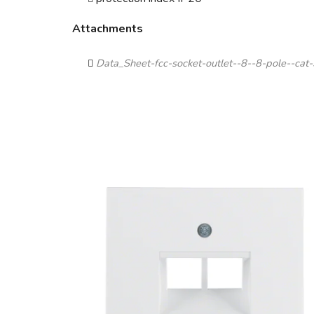
Attachments
Data_Sheet-fcc-socket-outlet--8--8-pole--cat