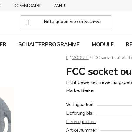
G
DOWNLOADS
ZAHLUNGSMETHODEN
ABHOLUNG
ER
SCHALTERPROGRAMME
MODULE
R
Startseite
/
MODULE
/
FCC socket outlet, 8 
FCC socket out
Die
Nicht bewertet
Bewertungsdeta
durchschnittliche
Marke:
Berker
Produktbewertung
Verfügbarkeit
ist
Lieferung bis:
0,0
Lieferoptionen
von
5
Artikelnummer: