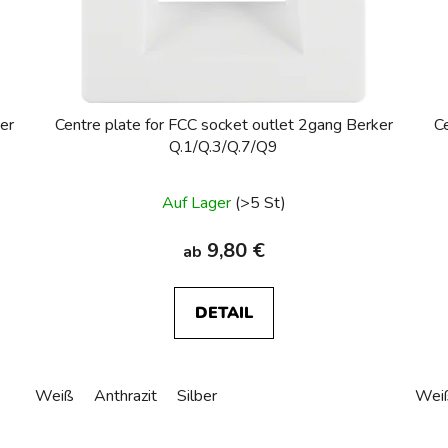
er
Centre plate for FCC socket outlet 2gang Berker
C
Q.1/Q.3/Q.7/Q9
Auf Lager
(>5 St)
9,80 €
ab
DETAIL
Weiß
Anthrazit
Silber
Wei