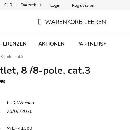
EUR
Deutsch
Login
Registrieren
 + LIEFERUNG
RÜCKGABEN
B2C-BEDINGUNGEN
WARENKORB LEEREN
WARENKORB
EFERENZEN
AKTIONEN
PARTNERSHIP
M
/8-pole, cat.3
let, 8 /8-pole, cat.3
ils
1 - 2 Wochen
26/08/2026
WDF41083