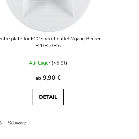
entre plate for FCC socket outlet 2gang Berker
R.1/R.3/R.8
Auf Lager
(>5 St)
9,90 €
ab
DETAIL
ß
Schwarz