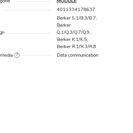
gorie
MODULE
4011334178637
Berker S.1/B.3/B.7,
Berker
gn
Q.1/Q.3/Q.7/Q.9,
Berker K.1/K.5,
Berker R.1/R.3/R.8
imedia
Data communication
?