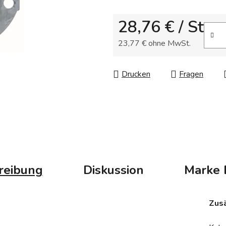
Sternen.
28,76 €
/ St
23,77 € ohne MwSt.
Verkaufspreis:
Drucken
Fragen
reibung
Diskussion
Marke
Zusä