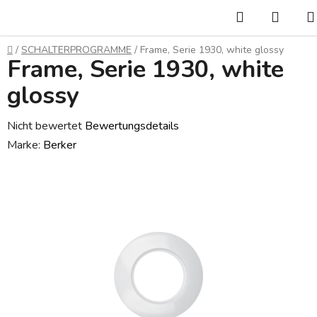
Zum
Suchen
WAR
Inhalt
springen
Startseite
/
SCHALTERPROGRAMME
/
Frame, Serie 1930, white glossy
Frame, Serie 1930, white
glossy
Die
Nicht bewertet
Bewertungsdetails
durchschnittliche
Marke:
Berker
Produktbewertung
ist
0,0
von
5
Sternen.