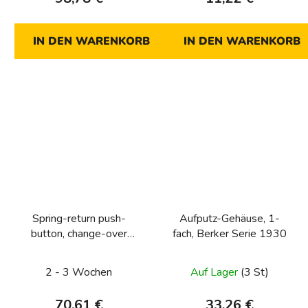
IN DEN WARENKORB
IN DEN WARENKORB
Spring-return push-
Aufputz-Gehäuse, 1-
button, change-over
fach, Berker Serie 1930
contact Serie
1930/Glas/R.classic
2 - 3 Wochen
Auf Lager
(3 St)
70,61 €
33,26 €