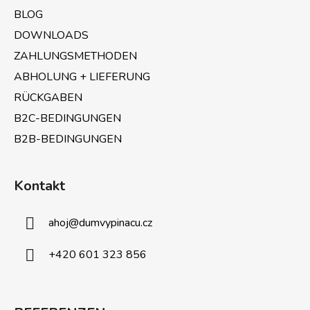
i
BLOG
l
e
DOWNLOADS
ZAHLUNGSMETHODEN
ABHOLUNG + LIEFERUNG
RÜCKGABEN
B2C-BEDINGUNGEN
B2B-BEDINGUNGEN
Kontakt
ahoj
@
dumvypinacu.cz
+420 601 323 856