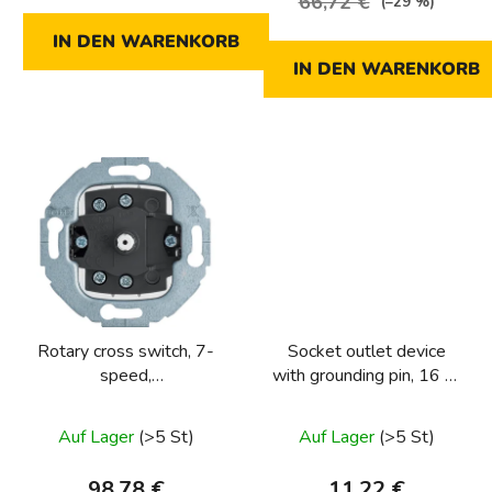
66,72 €
(–29 %)
IN DEN WARENKORB
IN DEN WARENKORB
Rotary cross switch, 7-
Socket outlet device
speed,
with grounding pin, 16 A,
1930/glass/R.classic
250 V~, screwless
series
terminals, round series,
Auf Lager
(>5 St)
Auf Lager
(>5 St)
one.platform
98,78 €
11,22 €