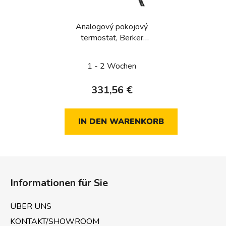
Analogový pokojový
termostat, Berker
1930/R.Classic, bílá, lesk
1 - 2 Wochen
331,56 €
IN DEN WARENKORB
F
u
Informationen für Sie
ß
z
ÜBER UNS
e
KONTAKT/SHOWROOM