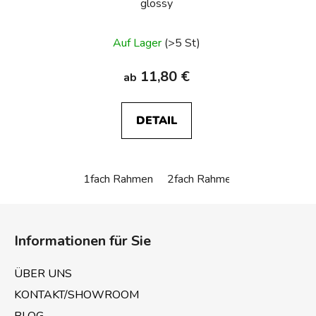
glossy
Auf Lager
(>5 St)
11,80 €
ab
DETAIL
1fach Rahmen
2fach Rahmen
3fach Rahme
F
u
Informationen für Sie
ß
z
ÜBER UNS
e
KONTAKT/SHOWROOM
i