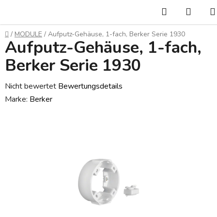
Zum
Suchen
WAR
Inhalt
springen
Startseite
/
MODULE
/
Aufputz-Gehäuse, 1-fach, Berker Serie 1930
Aufputz-Gehäuse, 1-fach,
Berker Serie 1930
Die
Nicht bewertet
Bewertungsdetails
durchschnittliche
Marke:
Berker
Produktbewertung
ist
0,0
von
5
Sternen.