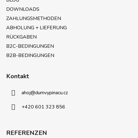
BLOG
l
e
DOWNLOADS
ZAHLUNGSMETHODEN
ABHOLUNG + LIEFERUNG
RÜCKGABEN
B2C-BEDINGUNGEN
B2B-BEDINGUNGEN
Kontakt
ahoj
@
dumvypinacu.cz
+420 601 323 856
REFERENZEN