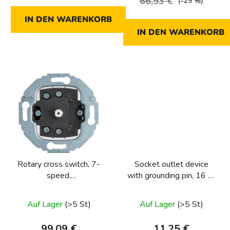
66,93 €
(–29 %)
IN DEN WARENKORB
IN DEN WARENKORB
Rotary cross switch, 7-
Socket outlet device
speed,
with grounding pin, 16 A,
1930/glass/R.classic
250 V~, screwless
series
terminals, round series,
Auf Lager
(>5 St)
Auf Lager
(>5 St)
one.platform
99,09 €
11,25 €