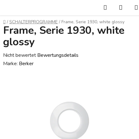
Zum
Suchen
WAR
Inhalt
springen
Startseite
/
SCHALTERPROGRAMME
/
Frame, Serie 1930, white glossy
Frame, Serie 1930, white
glossy
Die
Nicht bewertet
Bewertungsdetails
durchschnittliche
Marke:
Berker
Produktbewertung
ist
0,0
von
5
Sternen.