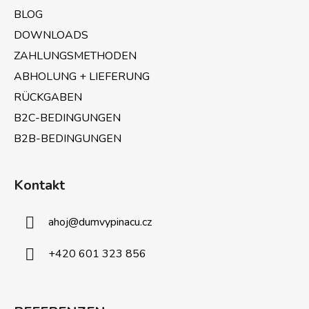
i
BLOG
l
e
DOWNLOADS
ZAHLUNGSMETHODEN
ABHOLUNG + LIEFERUNG
RÜCKGABEN
B2C-BEDINGUNGEN
B2B-BEDINGUNGEN
Kontakt
ahoj
@
dumvypinacu.cz
+420 601 323 856