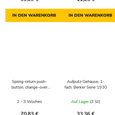
IN DEN WARENKORB
IN DEN WARENKORB
Spring-return push-
Aufputz-Gehäuse, 1-
button, change-over
fach, Berker Serie 1930
contact Serie
1930/Glas/R.classic
2 - 3 Wochen
Auf Lager
(3 St)
70,83 €
33,36 €