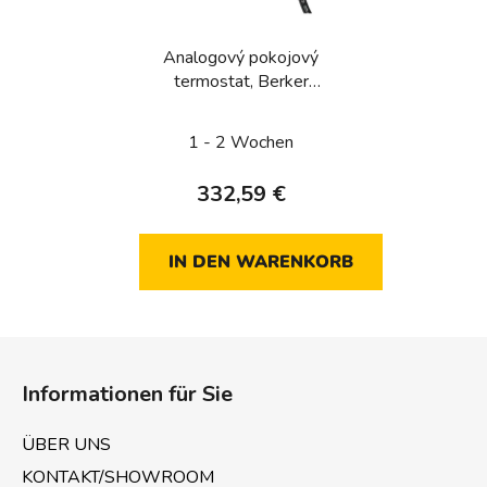
Analogový pokojový
termostat, Berker
1930/R.Classic, bílá, lesk
1 - 2 Wochen
332,59 €
IN DEN WARENKORB
F
u
Informationen für Sie
ß
z
ÜBER UNS
e
KONTAKT/SHOWROOM