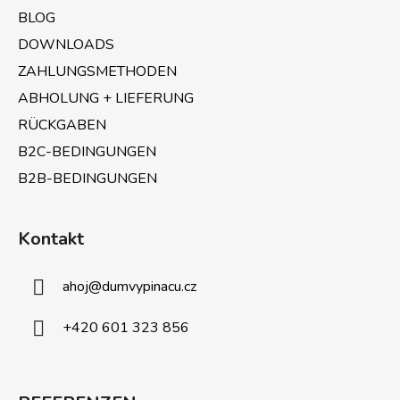
i
BLOG
l
e
DOWNLOADS
ZAHLUNGSMETHODEN
ABHOLUNG + LIEFERUNG
RÜCKGABEN
B2C-BEDINGUNGEN
B2B-BEDINGUNGEN
Kontakt
ahoj
@
dumvypinacu.cz
+420 601 323 856