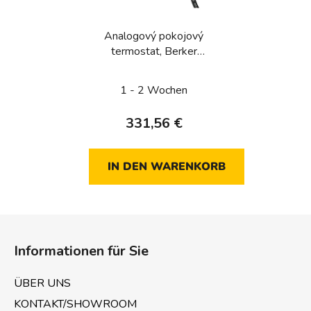
Analogový pokojový
termostat, Berker
1930/R.Classic, bílá, lesk
1 - 2 Wochen
331,56 €
IN DEN WARENKORB
F
u
Informationen für Sie
ß
z
ÜBER UNS
e
KONTAKT/SHOWROOM