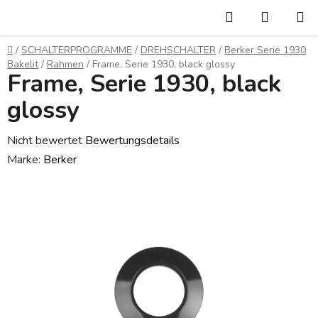
Zum
Suchen
WARE
Inhalt
springen
Startseite
/
SCHALTERPROGRAMME
/
DREHSCHALTER
/
Berker Serie 1930
Bakelit
/
Rahmen
/
Frame, Serie 1930, black glossy
Frame, Serie 1930, black
glossy
Die
Nicht bewertet
Bewertungsdetails
durchschnittliche
Marke:
Berker
Produktbewertung
ist
0,0
von
5
Sternen.