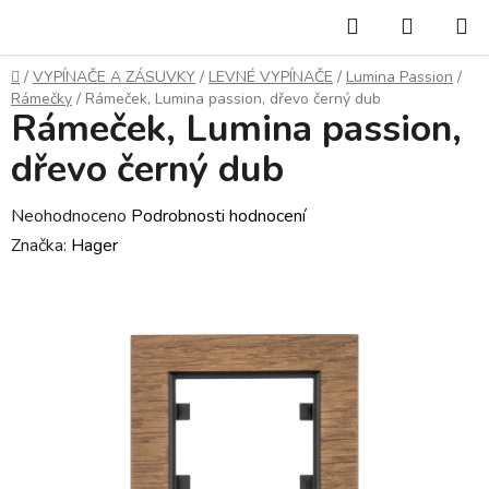
Přejít
Hledat
NÁKUP
na
KOŠÍK
obsah
Domů
/
VYPÍNAČE A ZÁSUVKY
/
LEVNÉ VYPÍNAČE
/
Lumina Passion
/
Rámečky
/
Rámeček, Lumina passion, dřevo černý dub
Rámeček, Lumina passion,
dřevo černý dub
Průměrné
Neohodnoceno
Podrobnosti hodnocení
hodnocení
Značka:
Hager
produktu
je
0,0
z
5
hvězdiček.