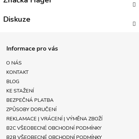
Značka
Hager
Diskuze
Z
á
Informace pro vás
p
a
O NÁS
t
KONTAKT
í
BLOG
KE STAŽENÍ
BEZPEČNÁ PLATBA
ZPŮSOBY DORUČENÍ
REKLAMACE | VRÁCENÍ | VÝMĚNA ZBOŽÍ
B2C VŠEOBECNÉ OBCHODNÍ PODMÍNKY
B2B VŠEOBECNÉ OBCHODNÍ PODMÍNKY