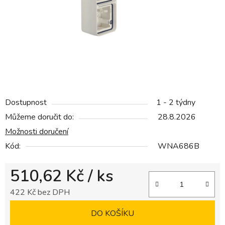
hvězdiček.
Dostupnost
1 - 2 týdny
Můžeme doručit do:
28.8.2026
Možnosti doručení
Kód:
WNA686B
510,62 Kč
/ ks
422 Kč bez DPH
Měrná cena:
DO KOŠÍKU