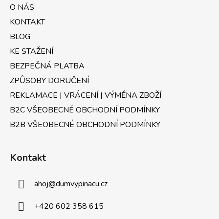
a
O NÁS
t
KONTAKT
í
BLOG
KE STAŽENÍ
BEZPEČNÁ PLATBA
ZPŮSOBY DORUČENÍ
REKLAMACE | VRÁCENÍ | VÝMĚNA ZBOŽÍ
B2C VŠEOBECNÉ OBCHODNÍ PODMÍNKY
B2B VŠEOBECNÉ OBCHODNÍ PODMÍNKY
Kontakt
ahoj
@
dumvypinacu.cz
+420 602 358 615