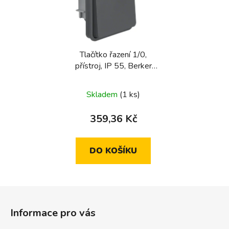
Tlačítko řazení 1/0,
přístroj, IP 55, Berker
W.1, šedá
Skladem
(1 ks)
359,36 Kč
DO KOŠÍKU
Z
á
Informace pro vás
p