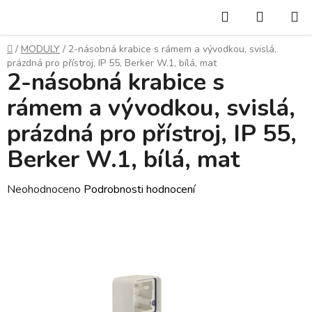
Přejít
Hledat
NÁKUP
na
KOŠÍK
obsah
Domů
/
MODULY
/
2-násobná krabice s rámem a vývodkou, svislá,
prázdná pro přístroj, IP 55, Berker W.1, bílá, mat
2-násobná krabice s
rámem a vývodkou, svislá,
prázdná pro přístroj, IP 55,
Berker W.1, bílá, mat
Průměrné
Neohodnoceno
Podrobnosti hodnocení
hodnocení
produktu
je
0,0
z
5