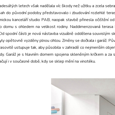
desátých letech však nadělala víc škody než užitku a zcela sebrala 
sah do původní podoby představovalo i zbudování rozlehlé tera
ickou kanceláří studio PAB, naopak stavbě přinesla očištění od 
ho domu s ohledem na velikost rodiny. Naddimenzovaná terasa b
Od spodní části je nová nástavba vizuálně oddělena souvislým 
 opětovně vyzděny plnou cihlou. Změny se dočkala i garáž. Půvo
asovitě ustupuje tak, aby působila v zahradě co nejmenším obje
hrady. Garáž je s hlavním domem spojena skleněným krčkem a za 
čují i v současné době, kdy se sklep mění na vinotéku.