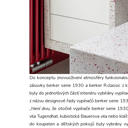
Do konceptu znovuoživení atmosféry funkcionalis
zásuvky berker serie 1930 a berker R.classic z kv
byly do jednotlivých částí interiéru vybírány vypína
z názvu designové řady vypínačů berker serie 1930
„Není divu, že otočné vypínače berker serie 1930
vila Tugendhat, kubistická Bauerova vila nebo kl
do koupelen a dětských pokojů byly vybrány vy