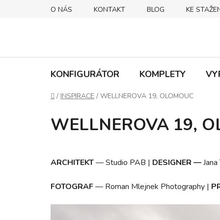
Přejít
O NÁS
KONTAKT
BLOG
KE STAŽEN
na
obsah
KONFIGURÁTOR
KOMPLETY
VY
Domů
/
INSPIRACE
/
WELLNEROVA 19, OLOMOUC
WELLNEROVA 19, 
ARCHITEKT
—
Studio PAB
|
DESIGNER
—
Jana
FOTOGRAF
—
Roman Mlejnek Photography |
P