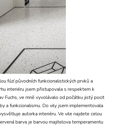
ou fúzí původních funkcionalistických prvků a
u interiéru jsem přistupovala s respektem k
av Fuchs, ve mně vyvolávalo od počátku jistý pocit
rby a funkcionalismu. Do vily jsem implementovala
světluje autorka interiéru. Ve vile najdete celou
. Červená barva je barvou majitelova temperamentu