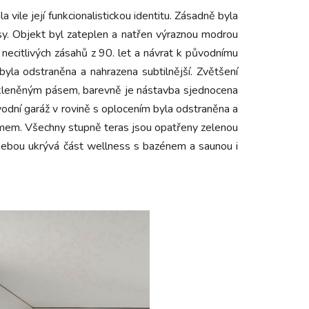
vile její funkcionalistickou identitu. Zásadně byla
sy. Objekt byl zateplen a natřen výraznou modrou
necitlivých zásahů z 90. let a návrat k původnímu
yla odstraněna a nahrazena subtilnější. Zvětšení
skleněným pásem, barevně je nástavba sjednocena
dní garáž v rovině s oplocením byla odstraněna a
mem. Všechny stupně teras jsou opatřeny zelenou
sebou ukrývá část wellness s bazénem a saunou i