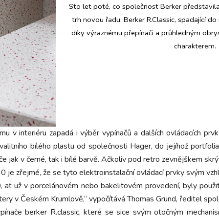
Sto let poté, co společnost Berker představil
trh novou řadu. Berker R.Classic, spadající 
díky výraznému přepínači a průhledným obr
charakterem.
mu v interiéru zapadá i výběr vypínačů a dalších ovládacích prv
alitního bílého plastu od společnosti Hager, do jejíhož portfol
če jak v černé, tak i bílé barvě. Ačkoliv pod retro zevnějškem skrýv
 je zřejmé, že se tyto elektroinstalační ovládací prvky svým vzhl
, ať už v porcelánovém nebo bakelitovém provedení, byly použity
áštery v Českém Krumlově,“ vypočítává Thomas Grund, ředitel spol
pínače berker R.classic, které se sice svým otočným mechanis