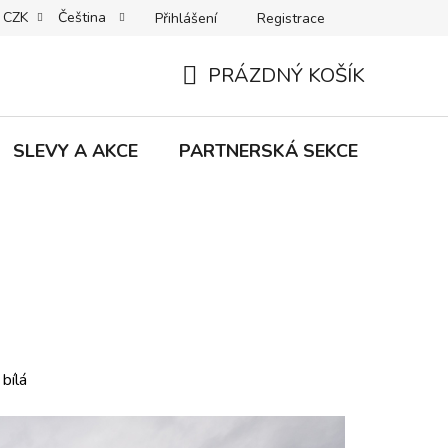
CZK
Čeština
Přihlášení
Registrace
MACE | VRÁCENÍ | VÝMĚNA ZBOŽÍ
B2C VŠEOBECNÉ OBCHODNÍ
PRÁZDNÝ KOŠÍK
NÁKUPNÍ
KOŠÍK
SLEVY A AKCE
PARTNERSKÁ SEKCE
Znač
bílá