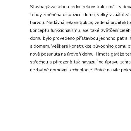
Stavba již za sebou jednu rekonstrukci má - v deva
tehdy změněna dispozice domu, velký vizuální zá
barvou. Nedávná rekonstrukce, vedená architekton
konceptu funkcionalismu, ale také zvětšení celé
domu bylo provedeno přístavbou jednoho patra. 
s domem. Veškeré konstrukce původního domu byly
nově posunuta na úroveň domu. Hmota garáže ter
střechou a přirozeně tak navazují na úpravu za
nezbytné domovní technologie. Práce na vile pokra