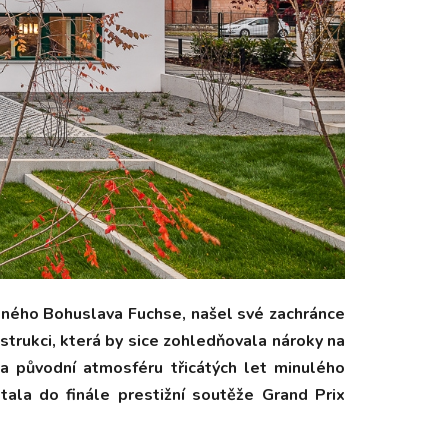
tného Bohuslava Fuchse, našel své zachránce
trukci, která by sice zohledňovala nároky na
a původní atmosféru třicátých let minulého
stala do finále prestižní soutěže Grand Prix