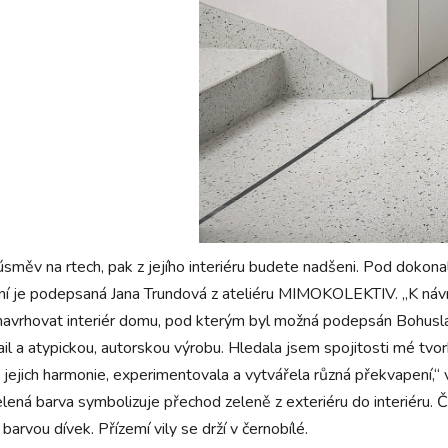
směv na rtech, pak z jejího interiéru budete nadšeni. Pod dokonal
í je podepsaná Jana Trundová z ateliéru MIMOKOLEKTIV. „K návrh
, navrhovat interiér domu, pod kterým byl možná podepsán Bohusl
il a atypickou, autorskou výrobu. Hledala jsem spojitosti mé tvo
ejich harmonie, experimentovala a vytvářela různá překvapení,“ vy
elená barva symbolizuje přechod zeleně z exteriéru do interiéru
arvou dívek. Přízemí vily se drží v černobílé.