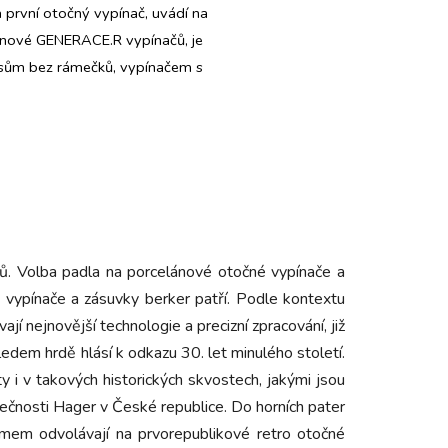
a první otočný vypínač, uvádí na
do nové GENERACE.R vypínačů, je
ysům bez rámečků, vypínačem s
ků. Volba padla na porcelánové otočné vypínače a
ia vypínače a zásuvky berker patří. Podle kontextu
ají nejnovější technologie a precizní zpracování, již
edem hrdě hlásí k odkazu 30. let minulého století.
 i v takových historických skvostech, jakými jsou
ečnosti Hager v České republice. Do horních pater
mem odvolávají na prvorepublikové retro otočné