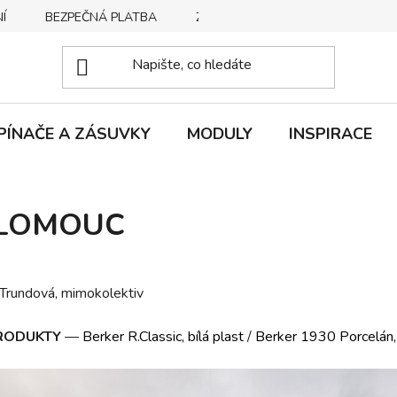
Í
BEZPEČNÁ PLATBA
ZPŮSOBY DORUČENÍ
REKLA
PÍNAČE A ZÁSUVKY
MODULY
INSPIRACE
OLOMOUC
 Trundová, mimokolektiv
RODUKTY
—
Berker R.Classic, bílá plast
/
Berker 1930 Porcelán, 