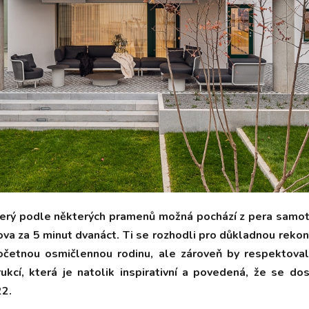
který podle některých pramenů možná pochází z pera samo
a za 5 minut dvanáct. Ti se rozhodli pro důkladnou rekons
očetnou osmičlennou rodinu, ale zároveň by respektoval
kcí, která je natolik inspirativní a povedená, že se do
22.