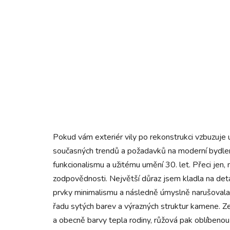
Pokud vám exteriér vily po rekonstrukci vzbuzuje ú
současných trendů a požadavků na moderní bydlen
funkcionalismu a užitému umění 30. let. Přeci jen
zodpovědnosti. Největší důraz jsem kladla na deta
prvky minimalismu a následně úmyslně narušovala j
řadu sytých barev a výrazných struktur kamene. Z
a obecně barvy tepla rodiny, růžová pak oblíbenou b