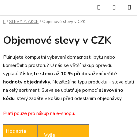
Přejít
Hledat
NÁKUP
na
KOŠÍK
obsah
Domů
/
SLEVY A AKCE
/
Objemové slevy v CZK
Objemové slevy v CZK
Plánujete kompletní vybavení domácnosti, bytu nebo
komerčního prostoru? U nás se větší nákup opravdu
vyplatí.
Získejte slevu až 10 % při dosažení určité
hodnoty objednávky.
Nezáleží na typu produktu – sleva platí
na celý sortiment.
Sleva se uplatňuje pomocí
slevového
kódu
, který zadáte v košíku před odesláním objednávky:
Platí pouze pro nákup na e-shopu.
Hodnota
Výše