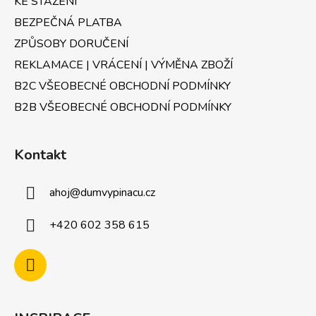
KE STAŽENÍ
BEZPEČNÁ PLATBA
ZPŮSOBY DORUČENÍ
REKLAMACE | VRÁCENÍ | VÝMĚNA ZBOŽÍ
B2C VŠEOBECNÉ OBCHODNÍ PODMÍNKY
B2B VŠEOBECNÉ OBCHODNÍ PODMÍNKY
Kontakt
ahoj
@
dumvypinacu.cz
+420 602 358 615