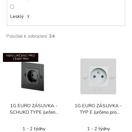
Lesklý
2
Položek k zobrazení:
34
V
NENÍ URČENO PRO
ý
ČESKÝ TRH
p
i
s
p
r
1G EURO ZÁSUVKA -
1G EURO ZÁSUVKA -
o
SCHUKO TYPE (určeno
TYP E (určeno pro
d
pouze pro německý trh)
CZ/FR/BE) / BÍLÁ
u
1 - 2 týdny
1 - 2 týdny
k