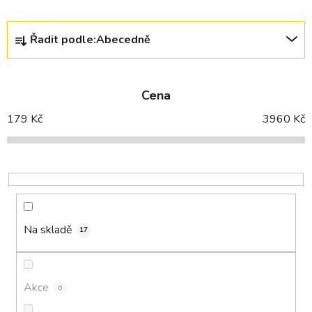
Ř
Řadit podle:
Abecedně
a
z
e
Cena
n
í
179
Kč
3960
Kč
p
r
o
d
u
k
Na skladě
17
t
ů
Akce
0