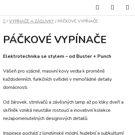
Přejít
Hledat
NÁKUP
na
KOŠÍK
obsah
Domů
/
VYPÍNAČE A ZÁSUVKY
/
PÁČKOVÉ VYPÍNAČE
PÁČKOVÉ VYPÍNAČE
Elektrotechnika se stylem – od Buster + Punch
Vášeň pro vzácné, masivní kovy vedla k proměně
každodenních, funkčních svítidel v mimořádné detaily
domácnosti.
Od žárovek, stmívačů a závěsných lamp až po kliky dveří a
skříněk vzniká neustále rostoucí a inovativní kolekce
nezapomenutelných designových detailů.
Inspirace pochází z londýnské módní, hudební a subkulturní