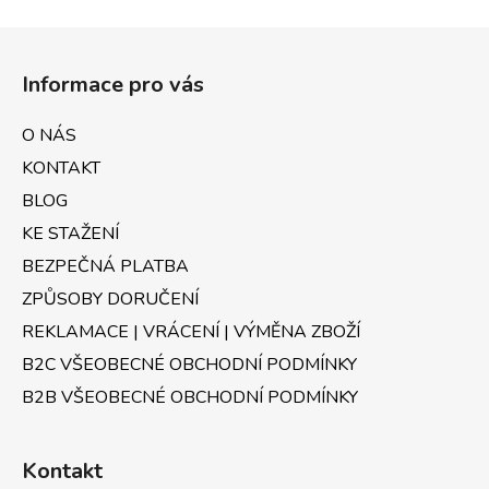
v
a
á
Z
c
n
á
í
í
Informace pro vás
p
p
r
a
O NÁS
v
t
k
KONTAKT
í
y
BLOG
v
KE STAŽENÍ
ý
p
BEZPEČNÁ PLATBA
i
ZPŮSOBY DORUČENÍ
s
u
REKLAMACE | VRÁCENÍ | VÝMĚNA ZBOŽÍ
B2C VŠEOBECNÉ OBCHODNÍ PODMÍNKY
B2B VŠEOBECNÉ OBCHODNÍ PODMÍNKY
Kontakt