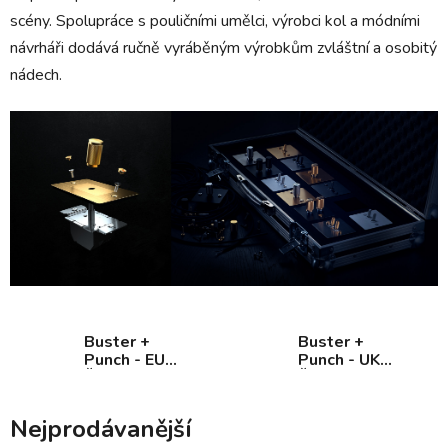
scény. Spolupráce s pouličními umělci, výrobci kol a módními
návrháři dodává ručně vyráběným výrobkům zvláštní a osobitý
nádech.
Buster +
Buster +
Punch - EU
Punch - UK
Řada pro
Řada
kulaté
instalační
Nejprodávanější
krabičky KU68