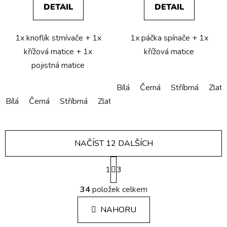
DETAIL
DETAIL
1x knoflík stmívače + 1x
1x páčka spínače + 1x
křížová matice + 1x
křížová matice
pojistná matice
Bílá
Černá
Stříbrná
Zlatá
Bílá
Černá
Stříbrná
Zlatá
Bronzová
Měděná
NAČÍST 12 DALŠÍCH
S
1
t
3
r
O
á
34
položek celkem
v
n
l
k
NAHORU
á
o
d