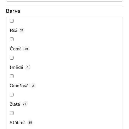
Barva
Bílá
23
Černá
26
Hnědá
3
Oranžová
3
Zlatá
22
Stříbrná
25