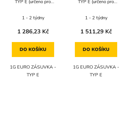
TYP E (určeno pro
TYP E (určeno pro
CZ/FR/BE) / ČERNÁ
CZ/FR/BE) / KOUŘOVÝ
BRONZ
1 - 2 týdny
1 - 2 týdny
1 286,23 Kč
1 511,29 Kč
DO KOŠÍKU
DO KOŠÍKU
1G EURO ZÁSUVKA -
1G EURO ZÁSUVKA -
TYP E
TYP E