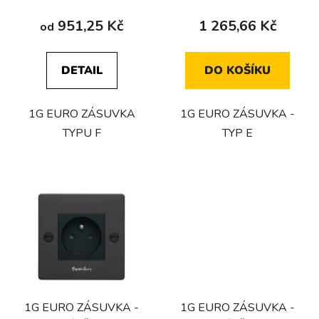
t
951,25 Kč
1 265,66 Kč
od
ů
DETAIL
DO KOŠÍKU
1G EURO ZÁSUVKA
1G EURO ZÁSUVKA -
TYPU F
TYP E
1G EURO ZÁSUVKA -
1G EURO ZÁSUVKA -