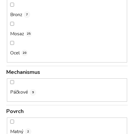
Bronz
7
Mosaz
25
Ocel
20
Mechanismus
Páčkové
9
Povrch
Matný
2