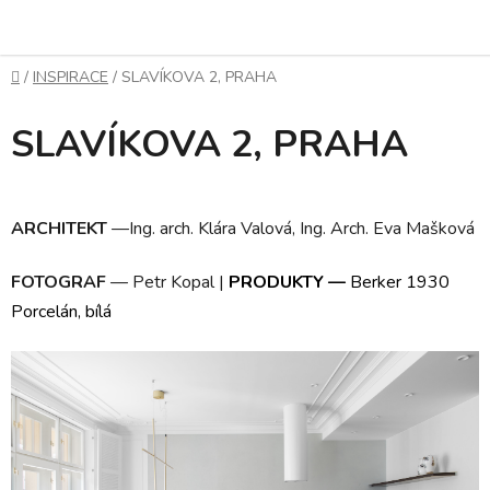
Přejít
na
obsah
Domů
/
INSPIRACE
/
SLAVÍKOVA 2, PRAHA
SLAVÍKOVA 2, PRAHA
ARCHITEKT
—
Ing. arch. Klára Valová, Ing. Arch. Eva Mašková
FOTOGRAF
—
Petr Kopal |
PRODUKTY
—
Berker 1930
Porcelán, bílá