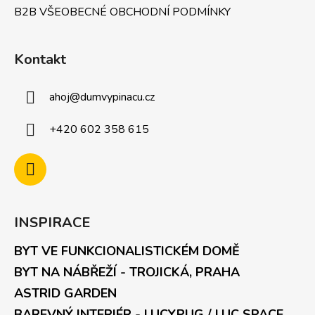
B2B VŠEOBECNÉ OBCHODNÍ PODMÍNKY
Kontakt
ahoj
@
dumvypinacu.cz
+420 602 358 615
INSPIRACE
BYT VE FUNKCIONALISTICKÉM DOMĚ
BYT NA NÁBŘEŽÍ - TROJICKÁ, PRAHA
ASTRID GARDEN
BAREVNÝ INTERIÉR - LUCYPUG / LUC SPACE