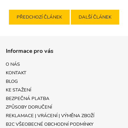
PŘEDCHOZÍ ČLÁNEK
DALŠÍ ČLÁNEK
Z
á
Informace pro vás
p
a
O NÁS
t
KONTAKT
í
BLOG
KE STAŽENÍ
BEZPEČNÁ PLATBA
ZPŮSOBY DORUČENÍ
REKLAMACE | VRÁCENÍ | VÝMĚNA ZBOŽÍ
B2C VŠEOBECNÉ OBCHODNÍ PODMÍNKY