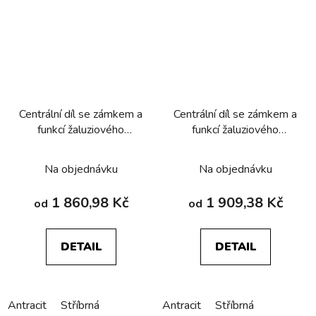
Centrální díl se zámkem a
Centrální díl se zámkem a
funkcí žaluziového
funkcí žaluziového
spínače, Berker
spínače, Berker
Q.1/Q.3/Q.7/Q.9
Q.1/Q.3/Q.7/Q.9
Na objednávku
Na objednávku
1 860,98 Kč
1 909,38 Kč
od
od
DETAIL
DETAIL
Antracit
Stříbrná
Antracit
Stříbrná