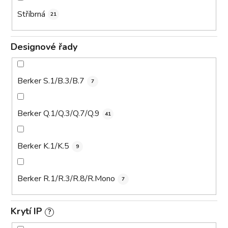
Stříbrná
21
Designové řady
Berker S.1/B.3/B.7
7
Berker Q.1/Q.3/Q.7/Q.9
41
Berker K.1/K.5
9
Berker R.1/R.3/R.8/R.Mono
7
Krytí IP
?