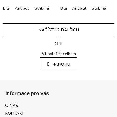
Bílá
Antracit
Stříbrná
Bílá
Antracit
Stříbrná
NAČÍST 12 DALŠÍCH
S
1
t
5
r
O
á
51
položek celkem
v
n
l
k
NAHORU
á
o
d
v
a
á
Z
c
n
á
í
í
Informace pro vás
p
p
r
a
O NÁS
v
t
k
KONTAKT
í