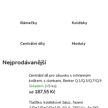
Rámečky
Kolébky
Centrální díly
Moduly
Nejprodávanější
Centrální díl pro zásuvku s ochranným
kolíkem, s clonkami, Berker Q.1/Q.3/Q.7/Q.9
Skladem
(>5 ks)
187,55 Kč
od
Tlačítko, kolébkové žaluz., řazení
1/0+1/0+1/0+1/0, 10 A, 250 V~, 4x NO