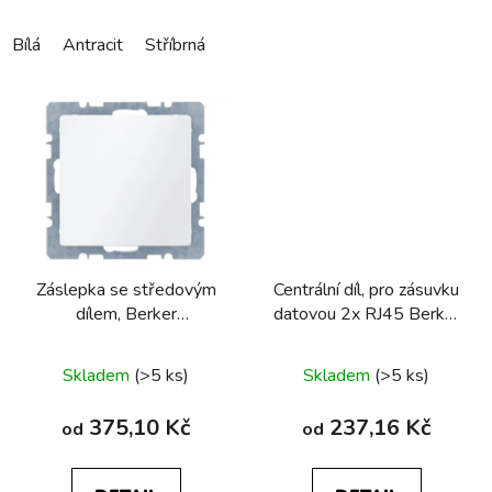
Bílá
Antracit
Stříbrná
Záslepka se středovým
Centrální díl, pro zásuvku
dílem, Berker
datovou 2x RJ45 Berker
Q.1/Q.3/Q.7/Q.9
Q.1/Q.3/Q.7/Q.9
Skladem
(>5 ks)
Skladem
(>5 ks)
375,10 Kč
237,16 Kč
od
od