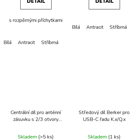
DETAIL
DETAIL
s rozpěrnými příchytkami
Bílá
Antracit
Stříbrná
Bílá
Antracit
Stříbrná
Centrální díl pro anténní
Středový díl Berker pro
zásuvku s 2/3 otvory
USB-C řadu K.x/Q.x
Berker Q.1/Q.3/Q.7/Q.9
Skladem
(>5 ks)
Skladem
(1 ks)