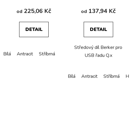
225,06 Kč
137,94 Kč
od
od
DETAIL
DETAIL
Středový díl Berker pro
Bílá
Antracit
Stříbrná
USB řadu Q.x
Bílá
Antracit
Stříbrná
Hli