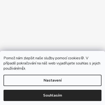
Pomož nám zlepšit naše služby pomocí cookies🍪. V
Partner Showroom MONOBRAND
případě pokračování na náš web vyjadřujete souhlas s jejich
Partner Eshop Monobrand.online
používáním👍.
Nastavení
Vytvořil Shoptet
Souhlasím
Copyright 2026
DŮM VYPÍNAČŮ
. Všechna práva
vyhrazena.