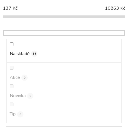
n
í
137
Kč
10863
Kč
p
r
o
d
u
k
Na skladě
14
t
ů
Akce
0
Novinka
0
Tip
0