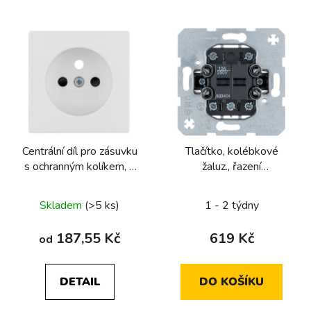
V
ý
p
i
s
p
r
Centrální díl pro zásuvku
Tlačítko, kolébkové
o
s ochranným kolíkem, s
žaluz., řazení
d
clonkami, Berker
1/0+1/0+1/0+1/0, 10
u
Q.1/Q.3/Q.7/Q.9
A, 250 V~, 4x NO pro
Skladem
(>5 ks)
1 - 2 týdny
k
2x žaluzie,
t
187,55 Kč
619 Kč
od
ů
DETAIL
DO KOŠÍKU