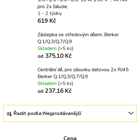
pro 2x žaluzie,
1 - 2 týdny
619 Kč
Záslepka se středovým dílem, Berker
Q.1/Q.3/Q.7/Q.9
Skladem
(>5 ks)
375,10 Kč
od
Centrální díl, pro zásuvku datovou 2x RJ45
Berker Q.1/Q.3/Q.7/Q.9
Skladem
(>5 ks)
237,16 Kč
od
Ř
Řadit podle:
Nejprodávanější
a
z
e
Cena