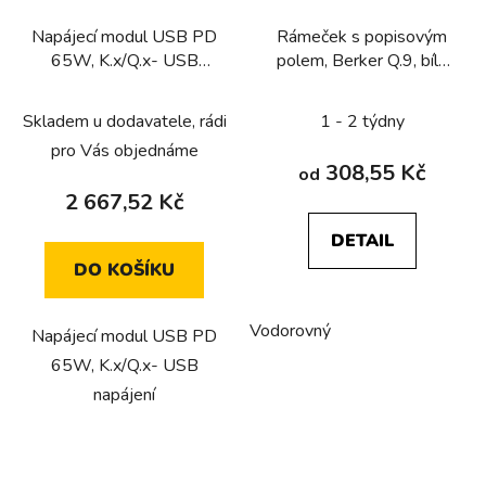
Napájecí modul USB PD
Rámeček s popisovým
65W, K.x/Q.x- USB
polem, Berker Q.9, bílá
napájení
sametová
Skladem u dodavatele, rádi
1 - 2 týdny
pro Vás objednáme
308,55 Kč
od
2 667,52 Kč
DETAIL
DO KOŠÍKU
Vodorovný
Napájecí modul USB PD
65W, K.x/Q.x- USB
napájení