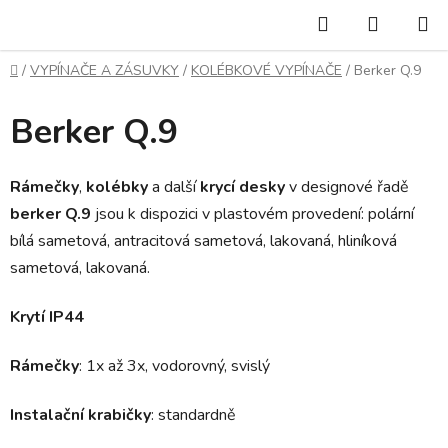
Přejít
Hledat
NÁKUP
na
KOŠÍK
obsah
Domů
/
VYPÍNAČE A ZÁSUVKY
/
KOLÉBKOVÉ VYPÍNAČE
/
Berker Q.9
Berker Q.9
Rámečky
,
kolébky
a další
krycí desky
v designové řadě
berker Q.9
jsou k dispozici v plastovém provedení: polární
bílá sametová, antracitová sametová, lakovaná, hliníková
sametová, lakovaná.
Krytí IP44
Rámečky
: 1x až 3x, vodorovný, svislý
Instalační krabičky
: standardně