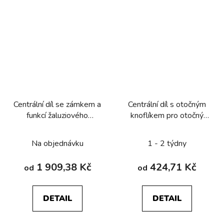
Centrální díl se zámkem a
Centrální díl s otočným
funkcí žaluziového
knoflíkem pro otočný
spínače, Berker
žaluziový stmívač, Berker
Q.1/Q.3/Q.7/Q.9
Q.1/Q.3/Q.7/Q.9
Na objednávku
1 - 2 týdny
1 909,38 Kč
424,71 Kč
od
od
DETAIL
DETAIL