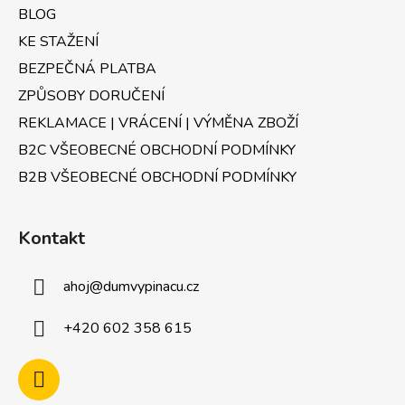
y
BLOG
v
KE STAŽENÍ
ý
p
BEZPEČNÁ PLATBA
i
ZPŮSOBY DORUČENÍ
s
u
REKLAMACE | VRÁCENÍ | VÝMĚNA ZBOŽÍ
B2C VŠEOBECNÉ OBCHODNÍ PODMÍNKY
B2B VŠEOBECNÉ OBCHODNÍ PODMÍNKY
Kontakt
ahoj
@
dumvypinacu.cz
+420 602 358 615