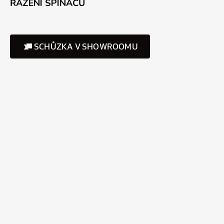
ŘAZENÍ SPÍNAČŮ
SCHŮZKA V SHOWROOMU