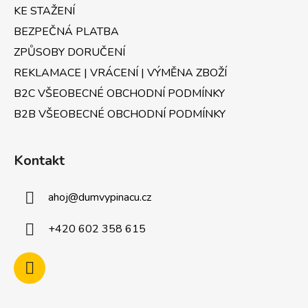
KE STAŽENÍ
BEZPEČNÁ PLATBA
ZPŮSOBY DORUČENÍ
REKLAMACE | VRÁCENÍ | VÝMĚNA ZBOŽÍ
B2C VŠEOBECNÉ OBCHODNÍ PODMÍNKY
B2B VŠEOBECNÉ OBCHODNÍ PODMÍNKY
Kontakt
ahoj
@
dumvypinacu.cz
+420 602 358 615