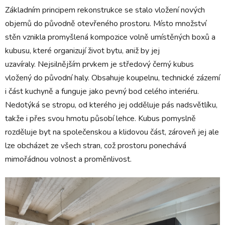
Základním principem rekonstrukce se stalo vložení nových
objemů do původně otevřeného prostoru. Místo množství
stěn vznikla promyšlená kompozice volně umístěných boxů a
kubusu, které organizují život bytu, aniž by jej
uzavíraly.
Nejsilnějším prvkem je středový černý kubus
vložený do původní haly. Obsahuje koupelnu, technické zázemí
i část kuchyně a funguje jako pevný bod celého interiéru.
Nedotýká se stropu, od kterého jej odděluje pás nadsvětlíku,
takže i přes svou hmotu působí lehce. Kubus pomyslně
rozděluje byt na společenskou a klidovou část, zároveň jej ale
lze obcházet ze všech stran, což prostoru ponechává
mimořádnou volnost a proměnlivost.