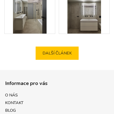
DALŠÍ ČLÁNEK
Z
á
Informace pro vás
p
a
O NÁS
t
KONTAKT
í
BLOG