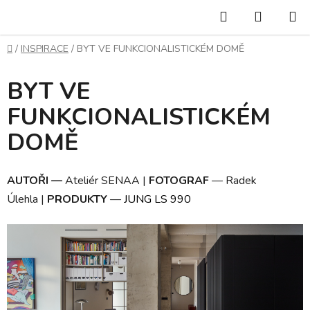
Přejít
Hledat
NÁKUP
na
KOŠÍK
obsah
Domů
/
INSPIRACE
/
BYT VE FUNKCIONALISTICKÉM DOMĚ
BYT VE
FUNKCIONALISTICKÉM
DOMĚ
AUTOŘI
—
Ateliér SENAA
|
FOTOGRAF
—
Radek
Úlehla |
PRODUKTY
—
JUNG LS 990