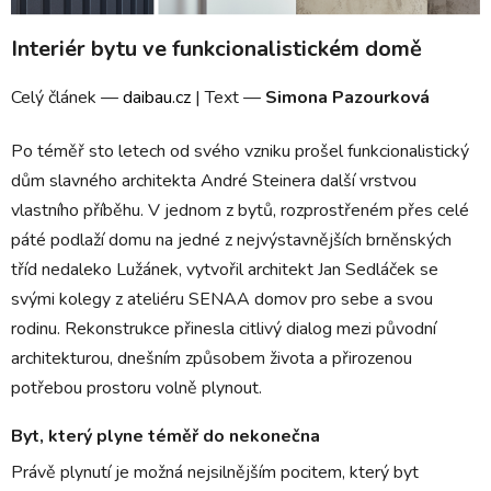
Interiér bytu ve funkcionalistickém domě
Celý článek —
daibau.cz
| Text —
Simona Pazourková
Po téměř sto letech od svého vzniku prošel funkcionalistický
dům slavného architekta André Steinera další vrstvou
vlastního příběhu. V jednom z bytů, rozprostřeném přes celé
páté podlaží domu na jedné z nejvýstavnějších brněnských
tříd nedaleko Lužánek, vytvořil architekt Jan Sedláček se
svými kolegy z ateliéru SENAA domov pro sebe a svou
rodinu. Rekonstrukce přinesla citlivý dialog mezi původní
architekturou, dnešním způsobem života a přirozenou
potřebou prostoru volně plynout.
Byt, který plyne téměř do nekonečna
Právě plynutí je možná nejsilnějším pocitem, který byt