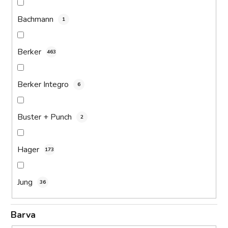
Bachmann
1
Berker
463
Berker Integro
6
Buster + Punch
2
Hager
173
Jung
36
Barva