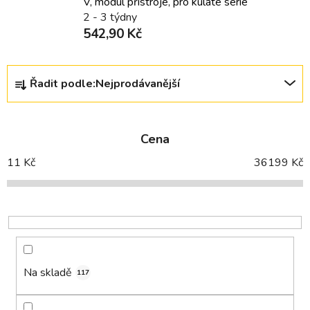
V, modul přistroje, pro kulaté série
2 - 3 týdny
542,90 Kč
Ř
Řadit podle:
Nejprodávanější
a
z
e
Cena
n
í
11
Kč
36199
Kč
p
r
o
d
u
k
Na skladě
117
t
ů