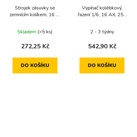
Strojek zásuvky se
Vypínač kolébkový,
zemnícím kolíkem, 16 A,
řazení 1/6, 16 AX, 250
250 V~, bezšroub.
V, modul přistroje, pro
svorky, kulaté série,
kulaté série
Skladem
(>5 ks)
2 - 3 týdny
one.platform
272,25 Kč
542,90 Kč
DO KOŠÍKU
DO KOŠÍKU