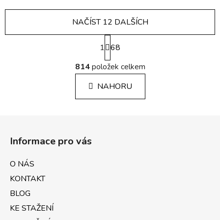
NAČÍST 12 DALŠÍCH
S
1
t
68
r
O
á
814
položek celkem
v
n
l
k
NAHORU
á
o
d
v
a
á
Z
c
n
á
í
í
Informace pro vás
p
p
r
a
O NÁS
v
t
k
KONTAKT
í
y
BLOG
v
KE STAŽENÍ
ý