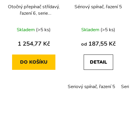
Otočný přepínač střídavý,
Sériový spínač, řazení 5
řazení 6, serie
1930/glas/R.classic
Skladem
(>5 ks)
Skladem
(>5 ks)
1 254,77 Kč
187,55 Kč
od
DO KOŠÍKU
DETAIL
Seriový spínač, řazení 5
Serio