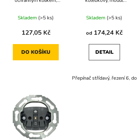
ochranným kolíkem,
kolébkový, modul
d
bezšroubové svorky
přístroje
u
Průměrné
Skladem
(>5 ks)
Skladem
(>5 ks)
k
hodnocení
t
produktu
127,05 Kč
174,24 Kč
od
ů
je
5,0
DO KOŠÍKU
DETAIL
z
5
hvězdiček.
Přepínač střídavý, řezení 6, do