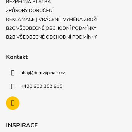
p
BEZPEČNÁ PLATBA
i
ZPŮSOBY DORUČENÍ
s
u
REKLAMACE | VRÁCENÍ | VÝMĚNA ZBOŽÍ
B2C VŠEOBECNÉ OBCHODNÍ PODMÍNKY
B2B VŠEOBECNÉ OBCHODNÍ PODMÍNKY
Kontakt
ahoj
@
dumvypinacu.cz
+420 602 358 615
INSPIRACE