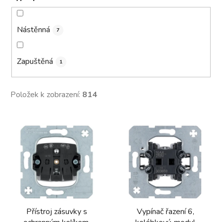
Nástěnná
7
Zapuštěná
1
Položek k zobrazení:
814
V
ý
p
i
s
p
r
Přístroj zásuvky s
Vypínač řazení 6,
o