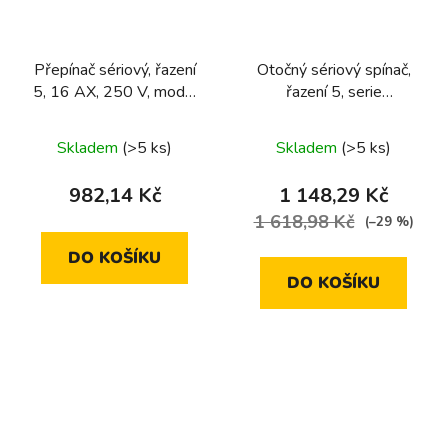
Přepínač sériový, řazení
Otočný sériový spínač,
5, 16 AX, 250 V, modul
řazení 5, serie
přístroje
1930/glas/R.classic
Skladem
(>5 ks)
Skladem
(>5 ks)
982,14 Kč
1 148,29 Kč
1 618,98 Kč
(–29 %)
DO KOŠÍKU
DO KOŠÍKU