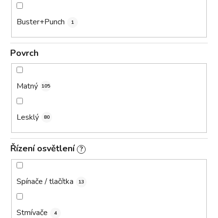
Buster+Punch
1
Povrch
Matný
105
Lesklý
80
Řízení osvětlení
?
Spínače / tlačítka
13
Stmívače
4