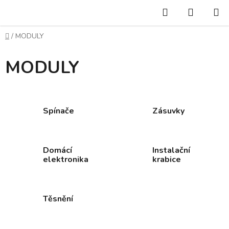
Přejít
Hledat
NÁKUP
na
KOŠÍK
obsah
Domů
/
MODULY
MODULY
Spínače
Zásuvky
Domácí
Instalační
elektronika
krabice
Těsnění