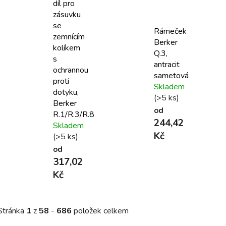
díl pro
zásuvku
se
Rámeček
zemnícím
Berker
kolíkem
Q.3,
s
antracit
ochrannou
sametová
proti
Skladem
dotyku,
(>5 ks)
Berker
od
R.1/R.3/R.8
244,42
Skladem
Kč
(>5 ks)
od
317,02
Kč
Stránka
1
z
58
-
686
položek celkem