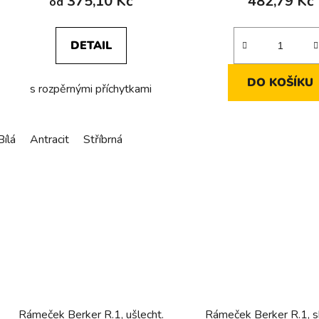
375,10 Kč
482,79 Kč
od
DETAIL
DO KOŠÍKU
s rozpěrnými příchytkami
Bílá
Antracit
Stříbrná
Rámeček Berker R.1, ušlecht.
Rámeček Berker R.1, sk