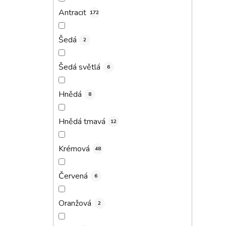
Antracit
172
Šedá
2
i
Šedá světlá
6
Hnědá
8
Hnědá tmavá
12
Krémová
48
Červená
6
Oranžová
2