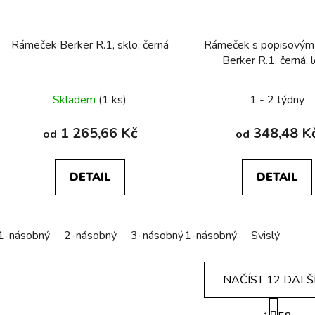
Rámeček Berker R.1, sklo, černá
Rámeček s popisovým
Berker R.1, černá, 
Skladem
(1 ks)
1 - 2 týdny
1 265,66 Kč
348,48 K
od
od
DETAIL
DETAIL
1-násobný
2-násobný
3-násobný
1-násobný
4-násobný
Svislý
5-násobn
NAČÍST 12 DALŠ
S