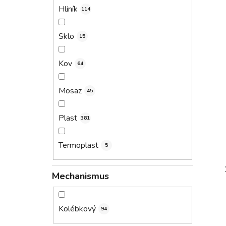
Hliník
114
Sklo
15
Kov
64
Mosaz
45
Plast
381
Termoplast
5
Mechanismus
Kolébkový
94