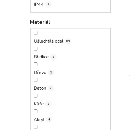
IP44
7
Materiál
Ušlechtilá ocel
89
Břidlice
2
Dřevo
2
Beton
2
Kůže
2
Akryl
4