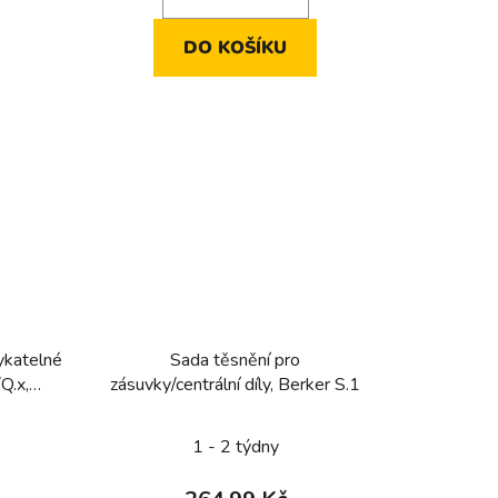
DO KOŠÍKU
ykatelné
Sada těsnění pro
Q.x,
zásuvky/centrální díly, Berker S.1
1 - 2 týdny