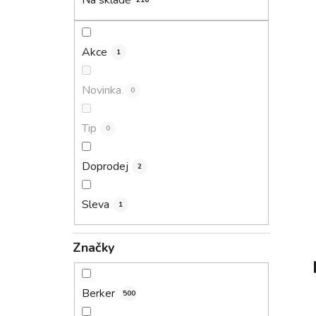
Na skladě
216
p
a
n
Akce
1
e
l
Novinka
0
Tip
0
Doprodej
2
Sleva
1
Značky
Berker
500