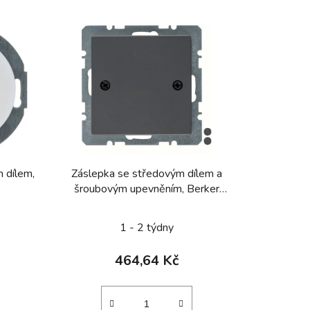
z
e
n
í
p
r
o
d
u
k
 dílem,
Záslepka se středovým dílem a
t
šroubovým upevněním, Berker
ů
Q.1/Q.3/Q.7/Q.9, antracit
sametová
1 - 2 týdny
464,64 Kč