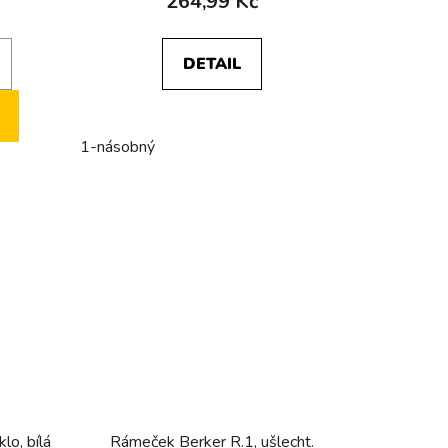
264,99 Kč
DETAIL
1-násobný
lo, bílá
Rámeček Berker R.1, ušlecht.