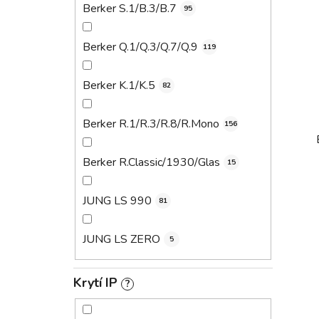
Berker S.1/B.3/B.7
95
Berker Q.1/Q.3/Q.7/Q.9
119
Berker K.1/K.5
82
Berker R.1/R.3/R.8/R.Mono
156
Berker R.Classic/1930/Glas
15
JUNG LS 990
81
JUNG LS ZERO
5
Krytí IP
?