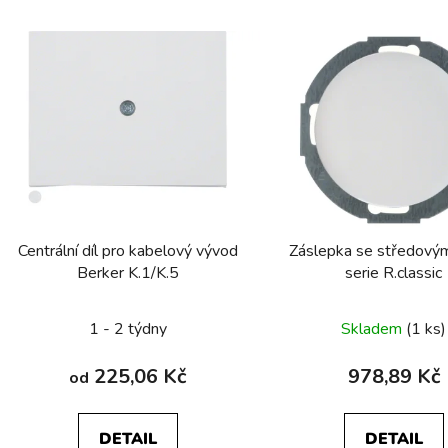
V
ý
p
s
p
r
o
d
Centrální díl pro kabelový vývod
Záslepka se středovým
u
Berker K.1/K.5
serie R.classic
k
t
1 - 2 týdny
Skladem
(1 ks)
ů
225,06 Kč
978,89 Kč
od
DETAIL
DETAIL