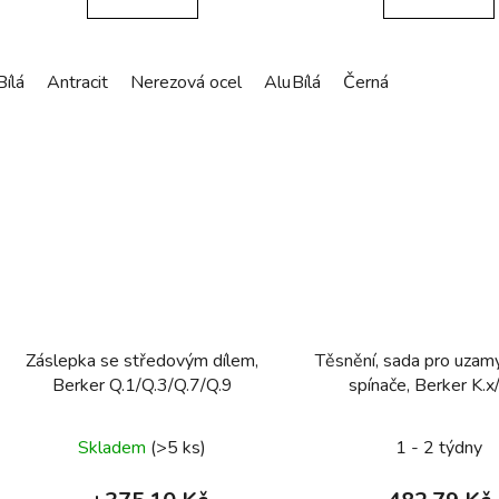
Bílá
Antracit
Nerezová ocel
Alu elox
Bílá
Černá
Záslepka se středovým dílem,
Těsnění, sada pro uzam
Berker Q.1/Q.3/Q.7/Q.9
spínače, Berker K.x/
transparentní
Skladem
(>5 ks)
1 - 2 týdny