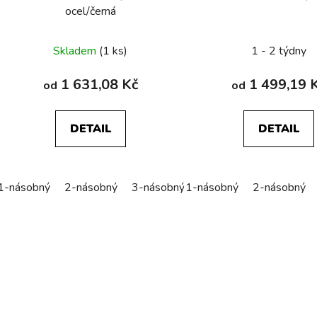
ocel/černá
Skladem
(1 ks)
1 - 2 týdny
1 631,08 Kč
1 499,19 
od
od
DETAIL
DETAIL
1-násobný
2-násobný
3-násobný
1-násobný
4-násobný
2-násobný
5-násobn