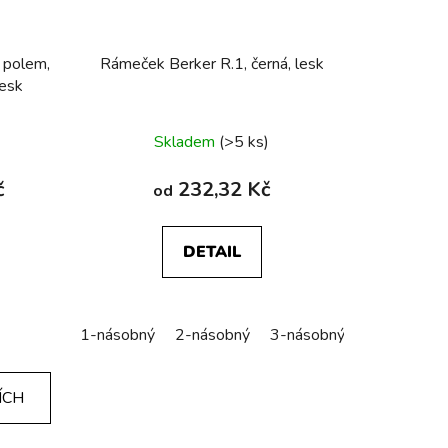
 polem,
Rámeček Berker R.1, černá, lesk
lesk
Skladem
(>5 ks)
č
232,32 Kč
od
DETAIL
ý
1-násobný
2-násobný
3-násobný
4-násobný
ÍCH