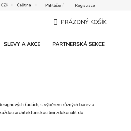
CZK
Čeština
Přihlášení
Registrace
MACE | VRÁCENÍ | VÝMĚNA ZBOŽÍ
B2C VŠEOBECNÉ OBCHODNÍ
PRÁZDNÝ KOŠÍK
NÁKUPNÍ
KOŠÍK
SLEVY A AKCE
PARTNERSKÁ SEKCE
Znač
 designových řadách, s výběrem různých barev a
aždou architektonickou linii zdokonalit do