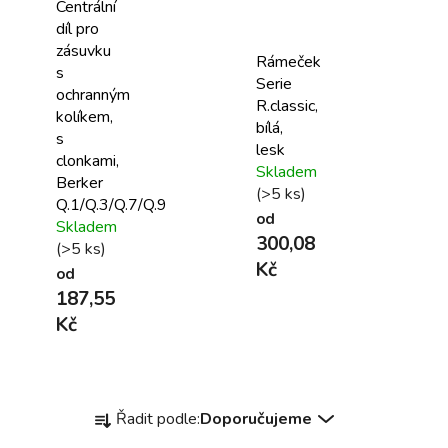
Centrální
díl pro
zásuvku
Rámeček
s
Serie
ochranným
R.classic,
kolíkem,
bílá,
s
lesk
clonkami,
Skladem
Berker
(>5 ks)
Q.1/Q.3/Q.7/Q.9
od
Skladem
300,08
(>5 ks)
Kč
od
187,55
Kč
Ř
Řadit podle:
Doporučujeme
a