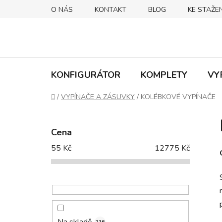
Přejít
O NÁS
KONTAKT
BLOG
KE STAŽEN
na
obsah
KONFIGURÁTOR
KOMPLETY
VY
Domů
/
VYPÍNAČE A ZÁSUVKY
/
KOLÉBKOVÉ VYPÍNAČE
P
o
Cena
s
55
Kč
12775
Kč
t
r
a
n
n
í