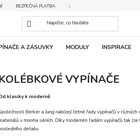
Í
BEZPEČNÁ PLATBA
ZPŮSOBY DORUČENÍ
REKLA
PÍNAČE A ZÁSUVKY
MODULY
INSPIRACE
KOLÉBKOVÉ VYPÍNAČE
Od klasiky k moderně
Společnosti Berker a Jung nabízejí četné řady vypínačů v různých
materiálů v mnoha sériích. Díky moderním řadám vypínačů tak lze k
posledního detailu.