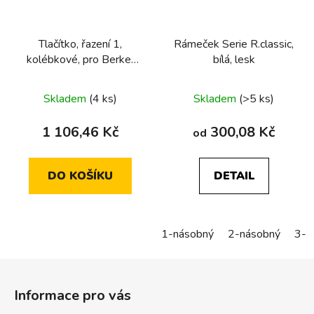
Tlačítko, řazení 1,
Rámeček Serie R.classic,
kolébkové, pro Berker
bílá, lesk
R.Classic Mono, modul
přístroje
Skladem
(4 ks)
Skladem
(>5 ks)
1 106,46 Kč
300,08 Kč
od
DO KOŠÍKU
DETAIL
1-násobný
2-násobný
3-n
Z
á
Informace pro vás
p