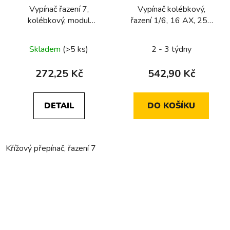
Vypínač řazení 7,
Vypínač kolébkový,
kolébkový, modul
řazení 1/6, 16 AX, 250
přístroje
V, modul přistroje, pro
kulaté série
Skladem
(>5 ks)
2 - 3 týdny
272,25 Kč
542,90 Kč
DETAIL
DO KOŠÍKU
Křížový přepínač, řazení 7