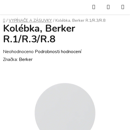
Přejít
Hledat
NÁKUP
na
KOŠÍK
obsah
Domů
/
VYPÍNAČE A ZÁSUVKY
/
Kolébka, Berker R.1/R.3/R.8
Kolébka, Berker
R.1/R.3/R.8
Průměrné
Neohodnoceno
Podrobnosti hodnocení
hodnocení
Značka:
Berker
produktu
je
0,0
z
5
hvězdiček.