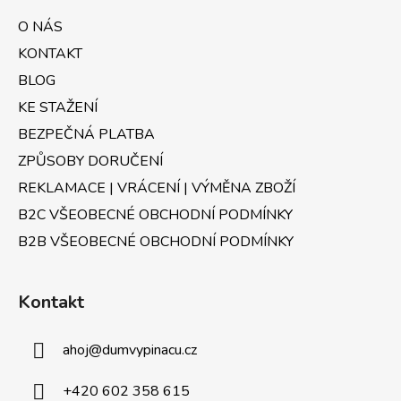
a
a
c
O NÁS
t
í
KONTAKT
p
í
r
BLOG
v
KE STAŽENÍ
k
BEZPEČNÁ PLATBA
y
v
ZPŮSOBY DORUČENÍ
ý
REKLAMACE | VRÁCENÍ | VÝMĚNA ZBOŽÍ
p
B2C VŠEOBECNÉ OBCHODNÍ PODMÍNKY
i
s
B2B VŠEOBECNÉ OBCHODNÍ PODMÍNKY
u
Kontakt
ahoj
@
dumvypinacu.cz
+420 602 358 615