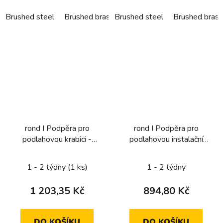
Brushed steel
Brushed brass
Brushed dark bronze
Brush
Brushed steel
Brushed brass
rond I Podpěra pro
rond I Podpěra pro
podlahovou krabici -
podlahovou instalační
dvojitá
krabici - jednoduchá
1 - 2 týdny
(1 ks)
1 - 2 týdny
1 203,35 Kč
894,80 Kč
DO KOŠÍKU
DO KOŠÍKU