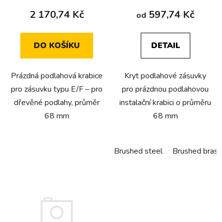
t
2 170,74 Kč
597,74 Kč
od
ů
DO KOŠÍKU
DETAIL
Prázdná podlahová krabice
Kryt podlahové zásuvky
pro zásuvku typu E/F – pro
pro prázdnou podlahovou
dřevěné podlahy, průměr
instalační krabici o průměru
68 mm
68 mm
Brushed steel
Brushed brass