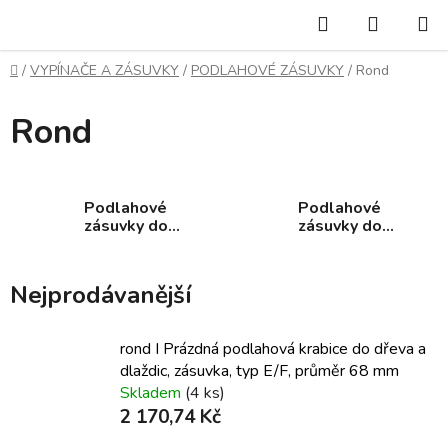
Přejít
Hledat
NÁKUP
na
KOŠÍK
obsah
Domů
/
VYPÍNAČE A ZÁSUVKY
/
PODLAHOVÉ ZÁSUVKY
/
Rond
Rond
Podlahové
Podlahové
zásuvky do
zásuvky do
dřeva a dlažby
betonu
Nejprodávanější
rond I Prázdná podlahová krabice do dřeva a
dlaždic, zásuvka, typ E/F, průměr 68 mm
Skladem
(4 ks)
2 170,74 Kč