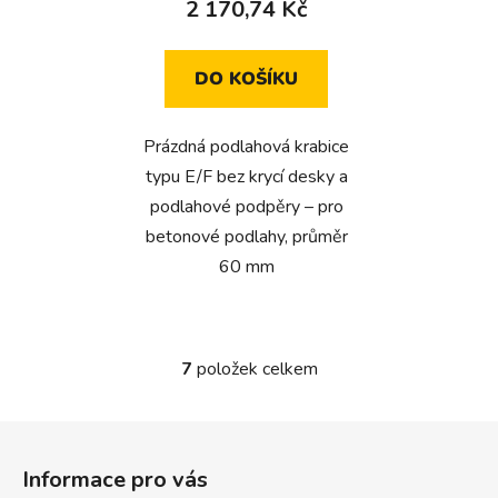
2 170,74 Kč
DO KOŠÍKU
Prázdná podlahová krabice
typu E/F bez krycí desky a
podlahové podpěry – pro
betonové podlahy, průměr
60 mm
7
položek celkem
O
v
l
Z
á
á
d
Informace pro vás
p