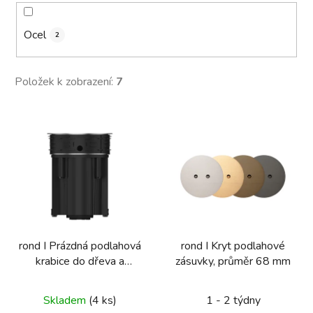
Ocel
2
Položek k zobrazení:
7
V
ý
p
i
s
p
r
rond I Prázdná podlahová
rond I Kryt podlahové
o
krabice do dřeva a
zásuvky, průměr 68 mm
d
dlaždic, zásuvka, typ E/F,
u
průměr 68 mm
Skladem
(4 ks)
1 - 2 týdny
k