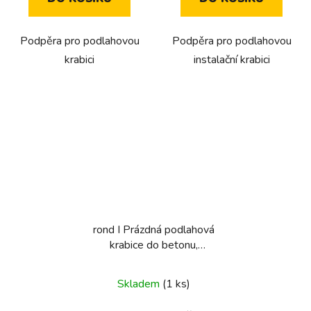
Podpěra pro podlahovou
Podpěra pro podlahovou
krabici
instalační krabici
rond I Prázdná podlahová
krabice do betonu,
zásuvka, typ E/F, průměr
60 mm
Skladem
(1 ks)