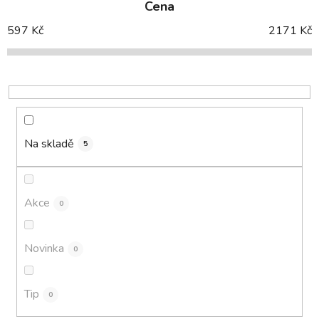
Cena
n
í
597
Kč
2171
Kč
p
r
o
d
u
k
Na skladě
5
t
ů
Akce
0
Novinka
0
Tip
0