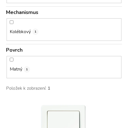
Mechanismus
Kolébkový
1
Povrch
Matný
1
Položek k zobrazení:
1
V
ý
p
i