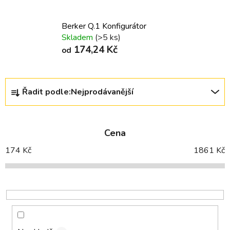
Berker Q.1 Konfigurátor
Skladem
(>5 ks)
174,24 Kč
od
Ř
Řadit podle:
Nejprodávanější
a
z
e
Cena
n
í
174
Kč
1861
Kč
p
r
o
d
u