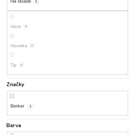
k
Na skladě
1
t
ů
Akce
0
Novinka
0
Tip
0
Značky
Berker
1
Barva