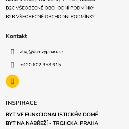
p
B2C VŠEOBECNÉ OBCHODNÍ PODMÍNKY
i
s
B2B VŠEOBECNÉ OBCHODNÍ PODMÍNKY
u
Kontakt
ahoj
@
dumvypinacu.cz
+420 602 358 615
INSPIRACE
BYT VE FUNKCIONALISTICKÉM DOMĚ
BYT NA NÁBŘEŽÍ - TROJICKÁ, PRAHA