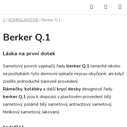
Přejít
Hledat
NÁKUP
na
KOŠÍK
obsah
Domů
/
KONFIGURÁTOR
/
Berker Q.1
Berker Q.1
Láska na první dotek
Sametový povrch vypínačů řady
berker Q.1
nenechá nikoho
na pochybách: tyto domovní spínače nejsou obyčejné, ani když
zvolíte jednoduché barevné provedení.
Rámečky
,
kolébky
a další
krycí desky
designové řady
berker Q.1
jsou k dispozici v plastovém provedení: bílý
sametový, polárně bílý sametový, antracitový sametový,
hliníkový sametový, lakovaný.