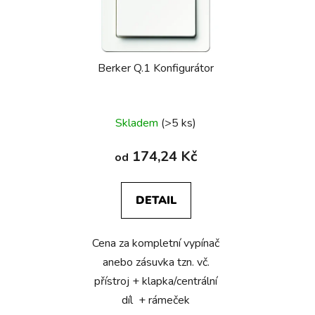
s
p
r
Berker Q.1 Konfigurátor
o
d
u
Skladem
(>5 ks)
k
t
174,24 Kč
od
ů
DETAIL
Cena za kompletní vypínač
anebo zásuvka tzn. vč.
přístroj + klapka/centrální
díl + rámeček