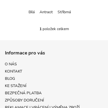
Bílá
Antracit
Stříbrná
1
položek celkem
O
v
l
Z
á
á
d
Informace pro vás
p
a
a
c
O NÁS
t
í
KONTAKT
p
í
r
BLOG
v
KE STAŽENÍ
k
BEZPEČNÁ PLATBA
y
v
ZPŮSOBY DORUČENÍ
ý
REKLAMACE | VRÁCENÍ | VÝMĚNA ZBOŽÍ