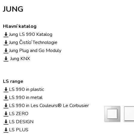
JUNG
Hlavní katalog
Jung LS 990 Katalog
Jung Čistící Technologie
Jung Plug and Go Moduly
Jung KNX
LS range
LS 990 in plastic
LS 990 in metal
LS 990 in Les Couleurs® Le Corbusier
LS ZERO
LS DESIGN
LS PLUS