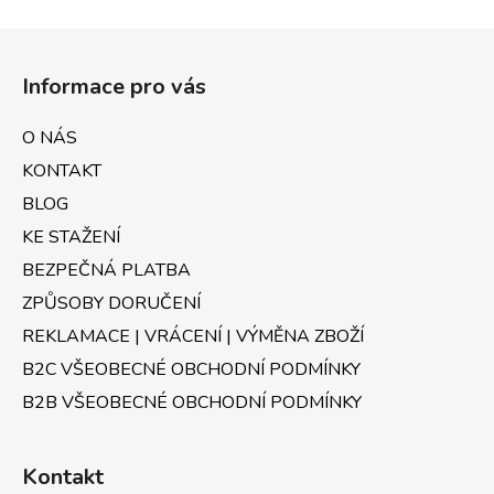
Z
á
Informace pro vás
p
a
O NÁS
t
KONTAKT
í
BLOG
KE STAŽENÍ
BEZPEČNÁ PLATBA
ZPŮSOBY DORUČENÍ
REKLAMACE | VRÁCENÍ | VÝMĚNA ZBOŽÍ
B2C VŠEOBECNÉ OBCHODNÍ PODMÍNKY
B2B VŠEOBECNÉ OBCHODNÍ PODMÍNKY
Kontakt