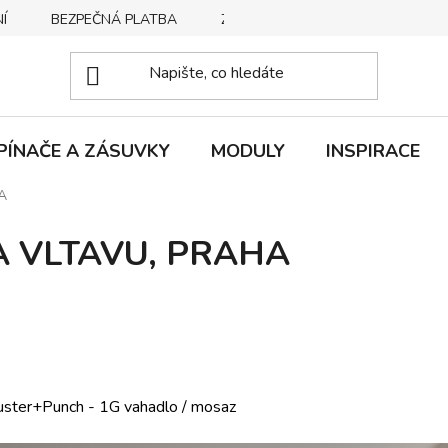
Í
BEZPEČNÁ PLATBA
ZPŮSOBY DORUČENÍ
REKLA
PÍNAČE A ZÁSUVKY
MODULY
INSPIRACE
A
A VLTAVU, PRAHA
ster+Punch - 1G vahadlo / mosaz