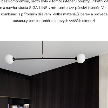
 bez kompromisů, proto byly v tomto interiéru použity unikátní de
ávrhu studia GIGA LINE vznikl tento tzv. pánský interiér. V inte
 kombinaci s přírodním dřevem. Volba materiálů, barev a proveden
posunuly tento interiér do nových vyšších dimenzí.