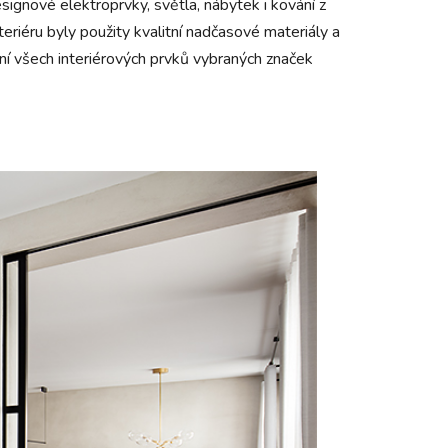
signové elektroprvky, světla, nábytek i kování z
riéru byly použity kvalitní nadčasové materiály a
í všech interiérových prvků vybraných značek