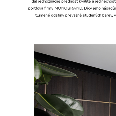
dal jednoznačně přednost kvalitě a jedinečnosti
portfolia firmy MONOBRAND. Díky jeho nápadům a n
tlumené odstíny převážně studených barev, v