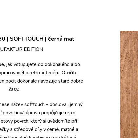
930 | SOFTTOUCH | černá mat
UFAKTUR EDITION
be, jak vstupujete do dokonalého a do
opracovaného retro-interiéru. Otočíte
en pocit dokonale navozuje staré dobré
časy…
 nese název softtouch – doslova „jemný
ní povrchová úprava propůjčuje retro
metový povrch, který si uvědomíte při
ky a středové díly v černé, matné a
ňují libovolné kombinace pro kýžený