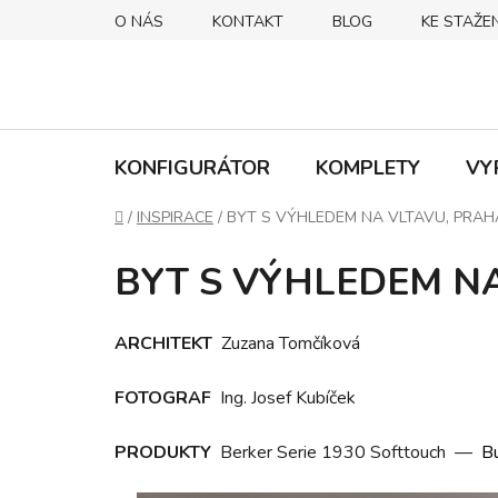
Přejít
O NÁS
KONTAKT
BLOG
KE STAŽEN
na
obsah
KONFIGURÁTOR
KOMPLETY
VY
Domů
/
INSPIRACE
/
BYT S VÝHLEDEM NA VLTAVU, PRAH
BYT S VÝHLEDEM N
ARCHITEKT
Zuzana Tomčíková
FOTOGRAF
Ing. Josef Kubíček
PRODUKTY
Berker Serie 1930 Softtouch
—
Bu