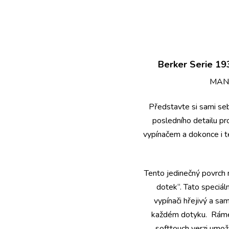
Berker Serie 1
MAN
Představte si sami se
posledního detailu pr
vypínačem a dokonce i t
Tento jedinečný povrch
dotek“. Tato speciál
vypínači hřejivý a sa
každém dotyku. Rámeč
softtouch verzi umož