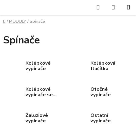
Přejít
Hledat
NÁKUP
na
KOŠÍK
obsah
Domů
/
MODULY
/
Spínače
Spínače
Kolébkové
Kolébková
vypínače
tlačítka
Kolébkové
Otočné
vypínače se
vypínače
signalizací
Žaluziové
Ostatní
vypínače
vypínače