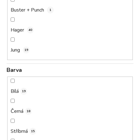
Buster + Punch
1
Hager
40
Jung
19
Barva
Bílá
19
Černá
18
Stříbrná
15