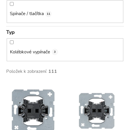
Spínače / tlačítka
11
Typ
Kolébkové vypínače
3
Položek k zobrazení:
111
V
ý
p
i
s
p