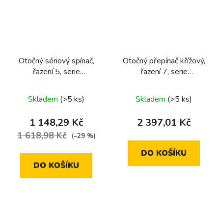
Otočný sériový spínač,
Otočný přepínač křížový,
řazení 5, serie
řazení 7, serie
1930/glas/R.classic
1930/glas/R.classic
Skladem
(>5 ks)
Skladem
(>5 ks)
1 148,29 Kč
2 397,01 Kč
1 618,98 Kč
(–29 %)
DO KOŠÍKU
DO KOŠÍKU