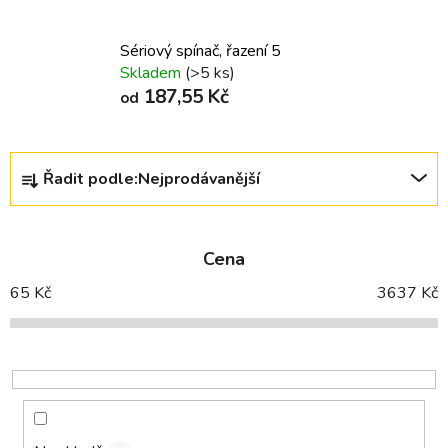
Sériový spínač, řazení 5
Skladem
(>5 ks)
187,55 Kč
od
Ř
Řadit podle:
Nejprodávanější
a
z
e
Cena
n
í
65
Kč
3637
Kč
p
r
o
d
u