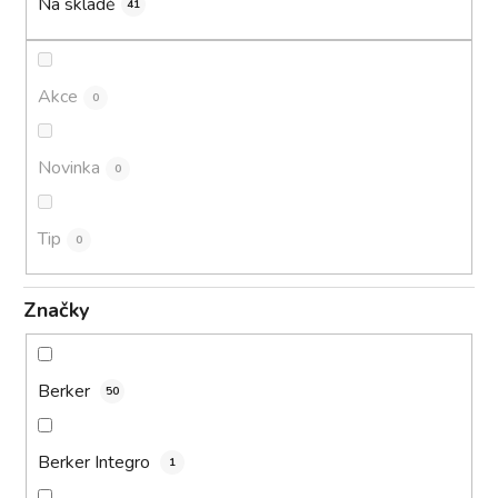
k
Na skladě
41
t
ů
Akce
0
Novinka
0
Tip
0
Značky
Berker
50
Berker Integro
1