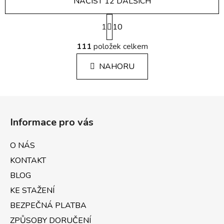
NAČÍST 12 DALŠÍCH
S
1
t
10
r
O
á
111
položek celkem
v
n
l
k
NAHORU
á
o
d
v
a
á
Z
c
n
á
í
í
Informace pro vás
p
p
r
a
O NÁS
v
t
k
KONTAKT
í
y
BLOG
v
KE STAŽENÍ
ý
p
BEZPEČNÁ PLATBA
i
ZPŮSOBY DORUČENÍ