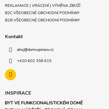
s
u
REKLAMACE | VRÁCENÍ | VÝMĚNA ZBOŽÍ
B2C VŠEOBECNÉ OBCHODNÍ PODMÍNKY
B2B VŠEOBECNÉ OBCHODNÍ PODMÍNKY
Kontakt
ahoj
@
dumvypinacu.cz
+420 602 358 615
INSPIRACE
BYT VE FUNKCIONALISTICKÉM DOMĚ