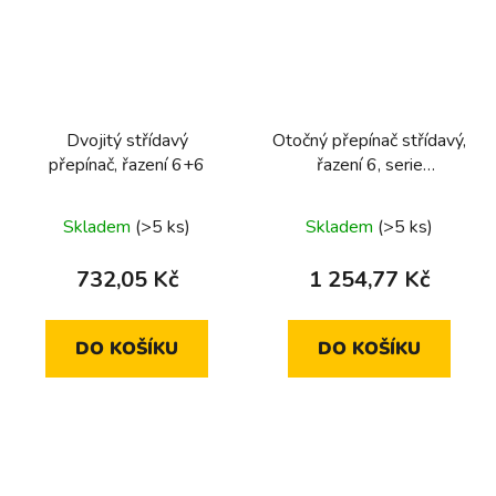
Dvojitý střídavý
Otočný přepínač střídavý,
přepínač, řazení 6+6
řazení 6, serie
1930/glas/R.classic
Skladem
(>5 ks)
Skladem
(>5 ks)
732,05 Kč
1 254,77 Kč
DO KOŠÍKU
DO KOŠÍKU