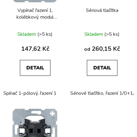
r
Vypínač řazení 1,
Sériová tlačítka
o
kolébkový, modul
d
přístroje
u
Skladem
(>5 ks)
Skladem
(>5 ks)
k
t
147,62 Kč
260,15 Kč
od
ů
DETAIL
DETAIL
Spínač 1-pólový, řazení 1
Sériové tlačítko, řazení 1/0+1/