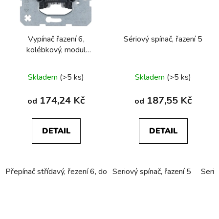
Vypínač řazení 6,
Sériový spínač, řazení 5
kolébkový, modul
přístroje
Skladem
(>5 ks)
Skladem
(>5 ks)
174,24 Kč
187,55 Kč
od
od
DETAIL
DETAIL
Přepínač střídavý, řezení 6, do dutých stěn
Seriový spínač, řazení 5
Přepínač střídavý,
Serio