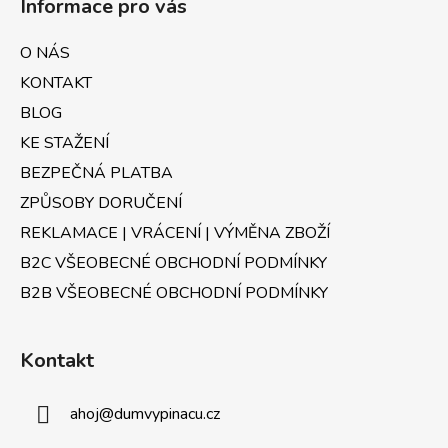
Informace pro vás
p
a
O NÁS
t
KONTAKT
í
BLOG
KE STAŽENÍ
BEZPEČNÁ PLATBA
ZPŮSOBY DORUČENÍ
REKLAMACE | VRÁCENÍ | VÝMĚNA ZBOŽÍ
B2C VŠEOBECNÉ OBCHODNÍ PODMÍNKY
B2B VŠEOBECNÉ OBCHODNÍ PODMÍNKY
Kontakt
ahoj
@
dumvypinacu.cz