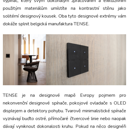
vypínač, který svým dokonalým zpracováním a exkluzivním
použitým materiálům umístíte na kontrastní stěnu jako
solitérní designový kousek. Oba tyto designové extrémy vám
dokáže splnit belgická manufaktura TENSE.
TENSE je na designové mapě Evropy pojmem pro
nekonvenční designové spínače, pokojové ovladače s OLED
displejem a detektory pohybu. Tvarově minimalistické spínače
vyznávají buďto ostré, přímočaré čtvercové linie nebo naopak
dávají vyniknout dokonalosti kruhu. Pokud na něco designéři