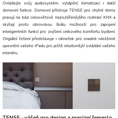
Ovládejte svůj audiosystém, vytápění, klimatizaci i další
domovní funkce. Domovní přístroje TENSE pro chytré domy
pracují na bázi celosvětově nejrozšířenějšího rozhraní KNX a
skýtají proto obrovskou škálu možností pro zapojení
inteligentních funkcí pro zvýšení celkového komfortu bydlení.
Origiální řešení představuje i rámeček pro snadné nástěnné
upevnění vašeho iPadu pro ještě intuitivnější ovládání vašeho
interiéru.
TENSE - vášeň pro design a precizní řemeslo