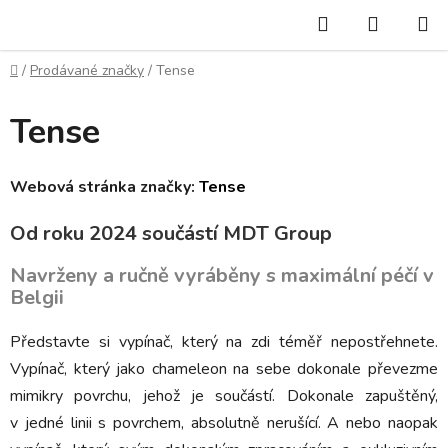
Přejít
Hledat
NÁKUP
na
KOŠÍK
obsah
Domů
/
Prodávané značky
/
Tense
Tense
Webová stránka značky:
Tense
Od roku 2024 součástí MDT Group
Navrženy a ručně vyráběny s maximální péčí v
Belgii
Představte si vypínač, který na zdi téměř nepostřehnete.
Vypínač, který jako chameleon na sebe dokonale převezme
mimikry povrchu, jehož je součástí. Dokonale zapuštěný,
v jedné linii s povrchem, absolutně nerušící. A nebo naopak