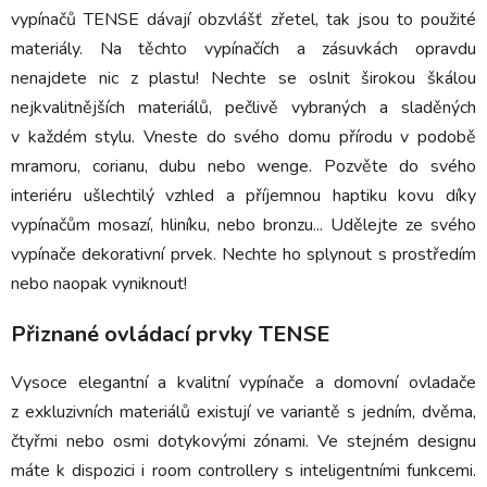
vypínačů TENSE dávají obzvlášť zřetel, tak jsou to použité
materiály. Na těchto vypínačích a zásuvkách opravdu
nenajdete nic z plastu! Nechte se oslnit širokou škálou
nejkvalitnějších materiálů, pečlivě vybraných a sladěných
v každém stylu. Vneste do svého domu přírodu v podobě
mramoru, corianu, dubu nebo wenge. Pozvěte do svého
interiéru ušlechtilý vzhled a příjemnou haptiku kovu díky
vypínačům mosazí, hliníku, nebo bronzu... Udělejte ze svého
vypínače dekorativní prvek. Nechte ho splynout s prostředím
nebo naopak vyniknout!
Přiznané ovládací prvky TENSE
Vysoce elegantní a kvalitní vypínače a domovní ovladače
z exkluzivních materiálů existují ve variantě s jedním, dvěma,
čtyřmi nebo osmi dotykovými zónami. Ve stejném designu
máte k dispozici i room controllery s inteligentními funkcemi.