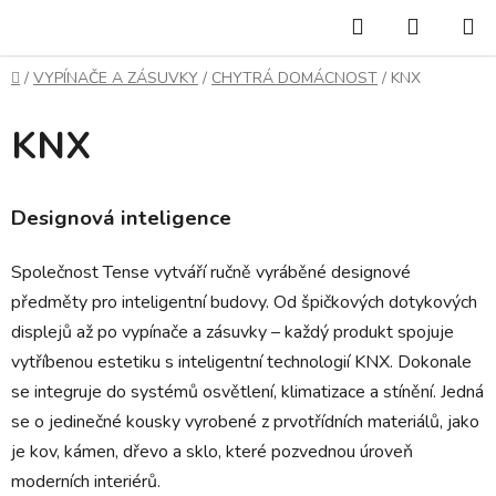
Přejít
Hledat
NÁKUP
na
KOŠÍK
obsah
Domů
/
VYPÍNAČE A ZÁSUVKY
/
CHYTRÁ DOMÁCNOST
/
KNX
KNX
Designová inteligence
Společnost Tense vytváří ručně vyráběné designové
předměty pro inteligentní budovy. Od špičkových dotykových
displejů až po vypínače a zásuvky – každý produkt spojuje
vytříbenou estetiku s inteligentní technologií KNX. Dokonale
se integruje do systémů osvětlení, klimatizace a stínění. Jedná
se o jedinečné kousky vyrobené z prvotřídních materiálů, jako
je kov, kámen, dřevo a sklo, které pozvednou úroveň
moderních interiérů.