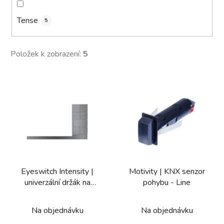
Tense
5
Položek k zobrazení:
5
V
ý
p
i
s
p
r
Eyeswitch Intensity |
Motivity | KNX senzor
o
univerzální držák na
pohybu - Line
d
tablet, 8 dotykových
u
tlačítek
Na objednávku
Na objednávku
k