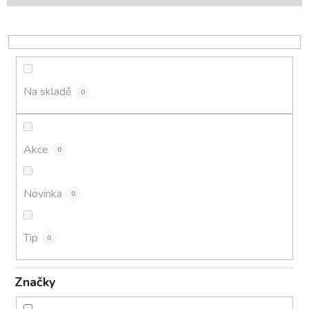
p
r
o
d
u
k
Na skladě
0
t
ů
Akce
0
Novinka
0
Tip
0
Značky