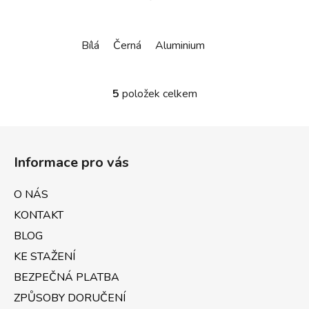
Bílá
Černá
Aluminium
5
položek celkem
O
v
l
Z
á
á
d
Informace pro vás
p
a
a
c
O NÁS
t
í
KONTAKT
p
í
r
BLOG
v
KE STAŽENÍ
k
BEZPEČNÁ PLATBA
y
v
ZPŮSOBY DORUČENÍ