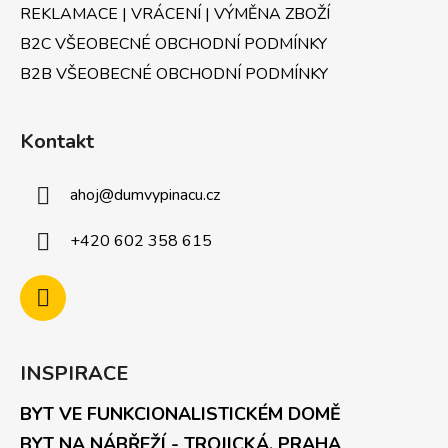
ý
REKLAMACE | VRÁCENÍ | VÝMĚNA ZBOŽÍ
p
B2C VŠEOBECNÉ OBCHODNÍ PODMÍNKY
i
s
B2B VŠEOBECNÉ OBCHODNÍ PODMÍNKY
u
Kontakt
ahoj
@
dumvypinacu.cz
+420 602 358 615
INSPIRACE
BYT VE FUNKCIONALISTICKÉM DOMĚ
BYT NA NÁBŘEŽÍ - TROJICKÁ, PRAHA