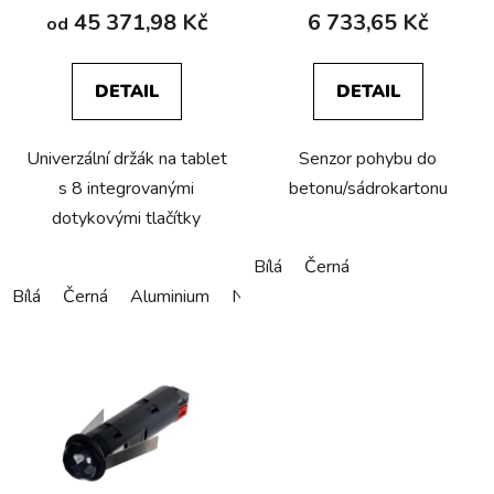
t
45 371,98 Kč
6 733,65 Kč
od
ů
DETAIL
DETAIL
Univerzální držák na tablet
Senzor pohybu do
s 8 integrovanými
betonu/sádrokartonu
dotykovými tlačítky
Bílá
Černá
Bílá
Černá
Aluminium
Nerez