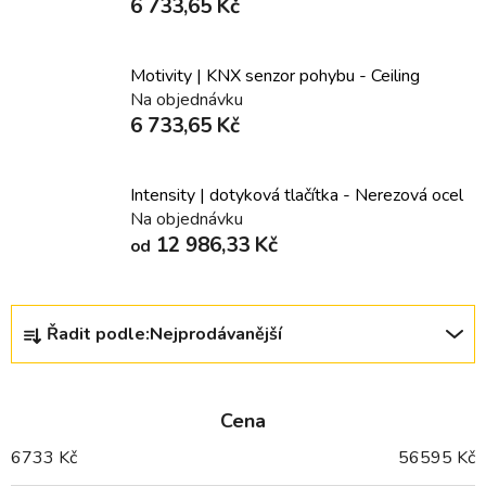
6 733,65 Kč
Motivity | KNX senzor pohybu - Ceiling
Na objednávku
6 733,65 Kč
Intensity | dotyková tlačítka - Nerezová ocel
Na objednávku
12 986,33 Kč
od
Ř
Řadit podle:
Nejprodávanější
a
z
e
Cena
n
í
6733
Kč
56595
Kč