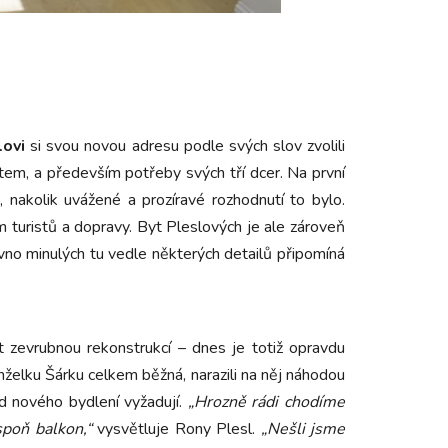
lovi
si svou novou adresu podle svých slov zvolili
tem, a především potřeby svých tří dcer. Na první
 nakolik uvážené a prozíravé rozhodnutí to bylo.
turistů a dopravy. Byt Pleslových je ale zároveň
vno minulých tu vedle některých detailů připomíná
 zevrubnou rekonstrukcí – dnes je totiž opravdu
želku Šárku celkem běžná, narazili na něj náhodou
od nového bydlení vyžadují.
„Hrozně rádi chodíme
spoň balkon,“
vysvětluje Rony Plesl.
„Nešli jsme