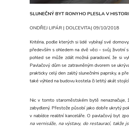
SLUNEČNÝ BYT RONYHO PLESLA V HISTOR
ONDŘEJ LIPÁR | DOLCEVITA| 09/10/2018
Kritéria, podle kterých si lidé vybírají své domov
především s ohledem na dvě věci – svůj životní s
pohled se může zdát možná paradoxní, že si vybr
Pavlačový dům se zatravněným dvorem se ukrývá z
prakticky celý den zalitý slunečními paprsky, a 
také výhled na budovu kostela či letitý akát stojíc
Nic v tomto staroměstském bytě nenaznačuje, že
zabydlený. Přestože působí jako dobře ukrytý po
v nabídce realitní kanceláře. O pavlačový byt zpo
na vernisáže, na výstavy, do restaurací, takže 