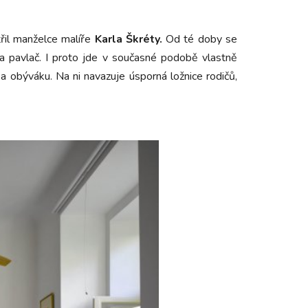
třil manželce malíře
Karla Škréty.
Od té doby se
a pavlač. I proto jde v současné podobě vlastně
a obýváku. Na ni navazuje úsporná ložnice rodičů,