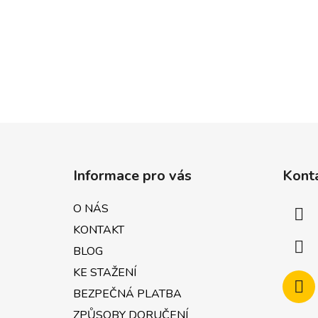
Z
á
Informace pro vás
Kont
p
a
O NÁS
t
KONTAKT
í
BLOG
KE STAŽENÍ
BEZPEČNÁ PLATBA
ZPŮSOBY DORUČENÍ