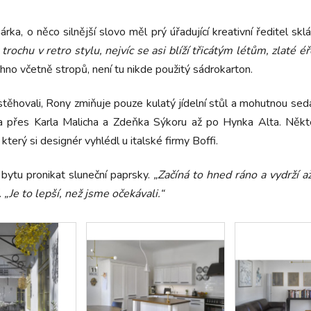
árka, o něco silnější slovo měl prý úřadující kreativní ředitel skl
rochu v retro stylu, nejvíc se asi blíží třicátým létům, zlaté éř
no včetně stropů, není tu nikde použitý sádrokarton.
stěhovali, Rony zmiňuje pouze kulatý jídelní stůl a mohutnou sed
dka přes Karla Malicha a Zdeňka Sýkoru až po Hynka Alta. Někte
terý si designér vyhlédl u italské firmy Boffi.
 bytu pronikat sluneční paprsky.
„Začíná to hned ráno a vydrží a
.
„Je to lepší, než jsme očekávali.“