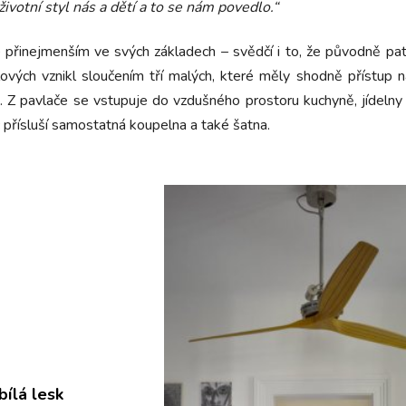
životní styl nás a dětí a to se nám povedlo.“
– přinejmenším ve svých základech – svědčí i to, že původně pa
vých vznikl sloučením tří malých, které měly shodně přístup n
a. Z pavlače se vstupuje do vzdušného prostoru kuchyně, jídelny 
ic přísluší samostatná koupelna a také šatna.
bílá lesk