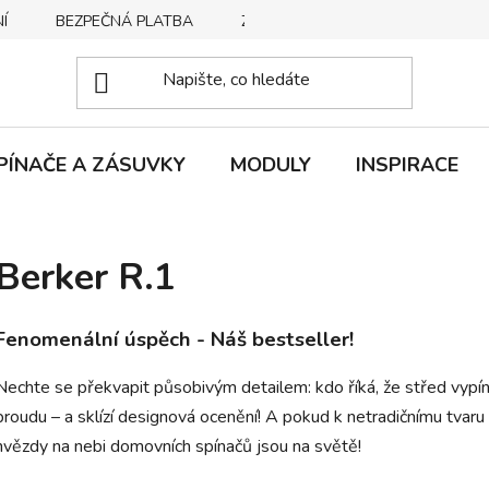
Í
BEZPEČNÁ PLATBA
ZPŮSOBY DORUČENÍ
REKLA
PÍNAČE A ZÁSUVKY
MODULY
INSPIRACE
Berker R.1
Fenomenální úspěch - Náš bestseller!
Nechte se překvapit působivým detailem: kdo říká, že střed vypín
proudu – a sklízí designová ocenění! A pokud k netradičnímu tvaru
hvězdy na nebi domovních spínačů jsou na světě!