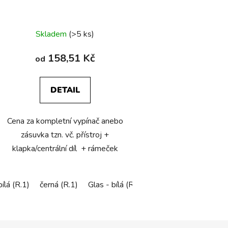
u
k
Průměrné
t
Skladem
(>5 ks)
ů
hodnocení
produktu
158,51 Kč
od
je
4,8
DETAIL
z
5
Cena za kompletní vypínač anebo
hvězdiček.
zásuvka tzn. vč. přístroj +
klapka/centrální díl + rámeček
bílá (R.1)
černá (R.1)
Glas - bílá (R.1)
Sklo černá
ALU - bí
O
v