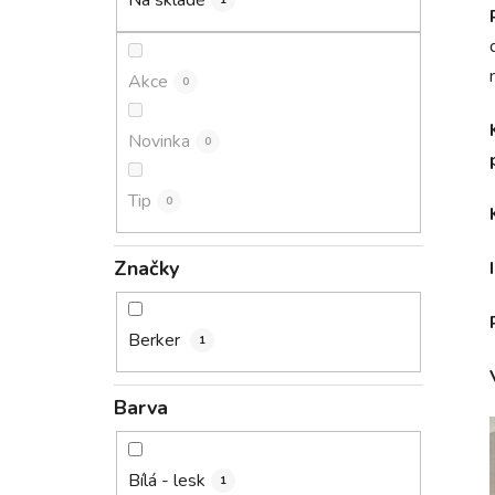
Na skladě
1
p
a
n
Akce
0
e
l
Novinka
0
Tip
0
Značky
Berker
1
Barva
Bílá - lesk
1