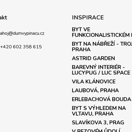
l
á
d
akt
INSPIRACE
a
c
BYT VE
í
ahoj
@
dumvypinacu.cz
FUNKCIONALISTICKÉM
p
BYT NA NÁBŘEŽÍ - TRO
r
+420 602 358 615
PRAHA
v
ASTRID GARDEN
k
y
BAREVNÝ INTERIÉR -
v
LUCYPUG / LUC SPACE
ý
VILA KLÁNOVICE
p
LAUBOVÁ, PRAHA
i
s
ERLEBACHOVÁ BOUDA
u
BYT S VÝHLEDEM NA
VLTAVU, PRAHA
SLAVÍKOVA 3, PRAG
V BEZOVÉM ŮDOLÍ