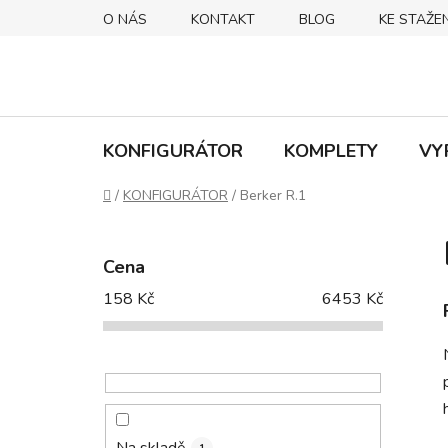
Přejít
O NÁS
KONTAKT
BLOG
KE STAŽEN
na
obsah
KONFIGURÁTOR
KOMPLETY
VY
Domů
/
KONFIGURÁTOR
/
Berker R.1
P
o
Cena
s
158
Kč
6453
Kč
t
r
a
n
n
í