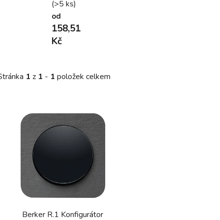
(>5 ks)
od
158,51
Kč
Stránka
1
z
1
-
1
položek celkem
V
ý
p
s
p
r
o
d
Berker R.1 Konfigurátor