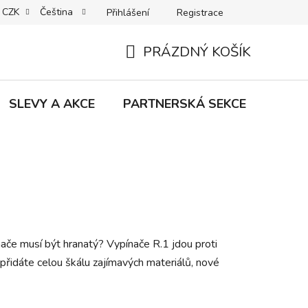
CZK
Čeština
Přihlášení
Registrace
MACE | VRÁCENÍ | VÝMĚNA ZBOŽÍ
B2C VŠEOBECNÉ OBCHODNÍ
PRÁZDNÝ KOŠÍK
NÁKUPNÍ
KOŠÍK
SLEVY A AKCE
PARTNERSKÁ SEKCE
Znač
ače musí být hranatý? Vypínače R.1 jdou proti
 přidáte celou škálu zajímavých materiálů, nové