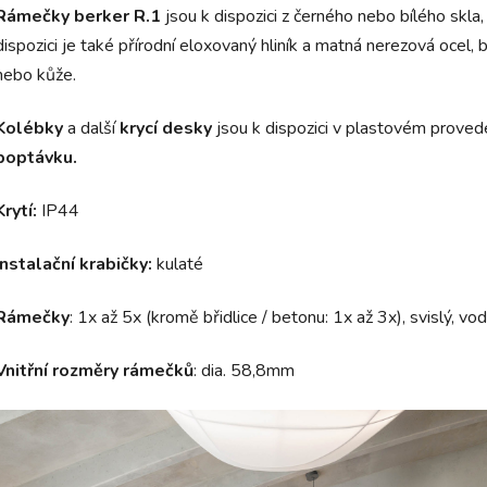
Rámečky berker R.1
jsou k dispozici z černého nebo bílého skla
dispozici je také přírodní eloxovaný hliník a matná nerezová ocel, 
nebo kůže.
Kolébky
a další
krycí desky
jsou k dispozici v plastovém proveden
poptávku.
Krytí:
IP44
Instalační krabičky
:
kulaté
Rámečky
: 1x až 5x (kromě břidlice / betonu: 1x až 3x), svislý, v
Vnitřní rozměry rámečků
: dia. 58,8mm