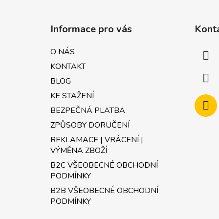
Z
á
Informace pro vás
Kont
p
a
O NÁS
t
KONTAKT
í
BLOG
KE STAŽENÍ
BEZPEČNÁ PLATBA
ZPŮSOBY DORUČENÍ
REKLAMACE | VRÁCENÍ |
VÝMĚNA ZBOŽÍ
B2C VŠEOBECNÉ OBCHODNÍ
PODMÍNKY
B2B VŠEOBECNÉ OBCHODNÍ
PODMÍNKY