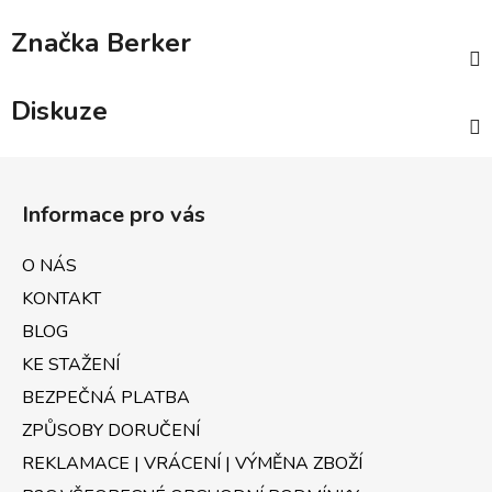
Značka
Berker
Diskuze
Z
á
Informace pro vás
p
a
O NÁS
t
KONTAKT
í
BLOG
KE STAŽENÍ
BEZPEČNÁ PLATBA
ZPŮSOBY DORUČENÍ
REKLAMACE | VRÁCENÍ | VÝMĚNA ZBOŽÍ