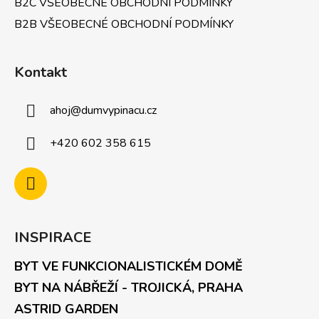
B2C VŠEOBECNÉ OBCHODNÍ PODMÍNKY
B2B VŠEOBECNÉ OBCHODNÍ PODMÍNKY
Kontakt
ahoj
@
dumvypinacu.cz
+420 602 358 615
INSPIRACE
BYT VE FUNKCIONALISTICKÉM DOMĚ
BYT NA NÁBŘEŽÍ - TROJICKÁ, PRAHA
ASTRID GARDEN