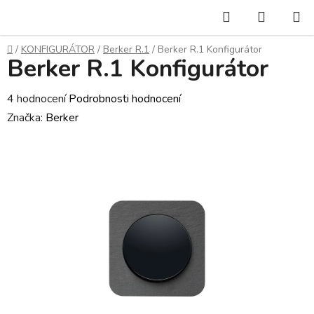
Přejít
Hledat
NÁKUP
na
KOŠÍK
obsah
Domů
/
KONFIGURÁTOR
/
Berker R.1
/
Berker R.1 Konfigurátor
Berker R.1 Konfigurátor
Průměrné
4 hodnocení
Podrobnosti hodnocení
hodnocení
Značka:
Berker
produktu
je
4,8
z
5
hvězdiček.