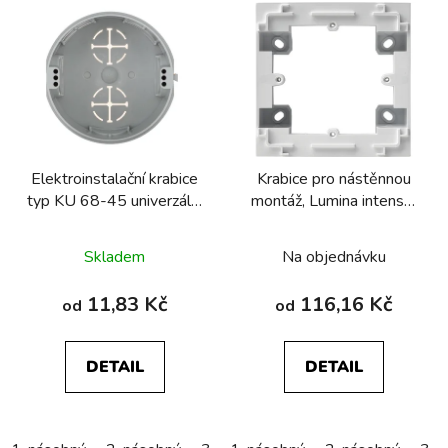
V
ý
p
i
s
p
r
Elektroinstalační krabice
Krabice pro nástěnnou
o
typ KU 68-45 univerzální
montáž, Lumina intense,
d
pod omítku
bílá lesk
u
Skladem
Na objednávku
k
t
11,83 Kč
116,16 Kč
od
od
ů
DETAIL
DETAIL