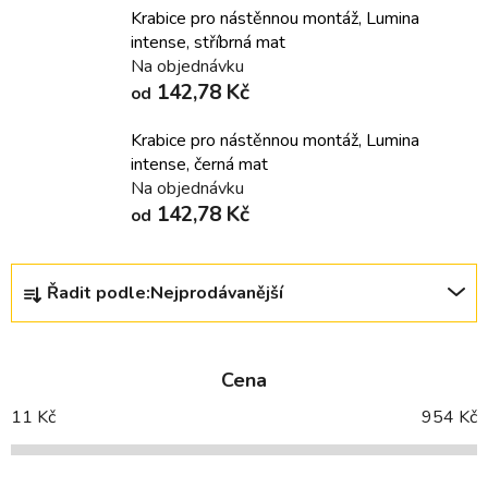
Krabice pro nástěnnou montáž, Lumina
intense, stříbrná mat
Na objednávku
142,78 Kč
od
Krabice pro nástěnnou montáž, Lumina
intense, černá mat
Na objednávku
142,78 Kč
od
Ř
Řadit podle:
Nejprodávanější
a
z
e
Cena
n
í
11
Kč
954
Kč
p
r