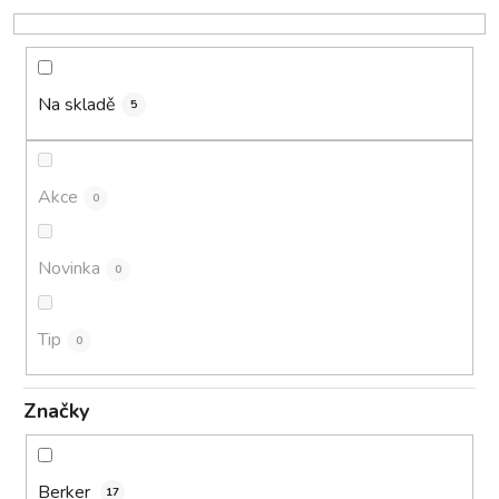
o
d
u
k
Na skladě
5
t
ů
Akce
0
Novinka
0
Tip
0
Značky
Berker
17