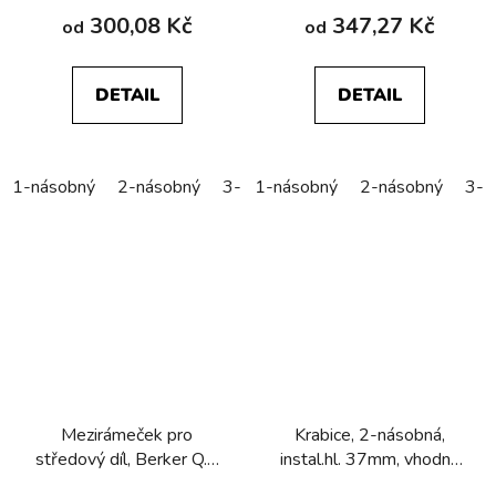
300,08 Kč
347,27 Kč
od
od
DETAIL
DETAIL
1-násobný
2-násobný
3-násobný
1-násobný
4-násobný
2-násobný
3-n
Mezirámeček pro
Krabice, 2-násobná,
středový díl, Berker Q.x,
instal.hl. 37mm, vhodná
antracit, sametová
pro montáž na hořlavé