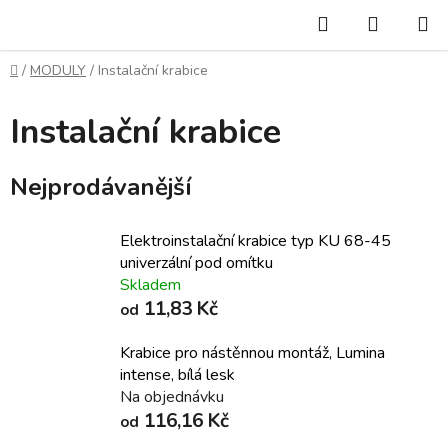
Přejít
Hledat
NÁKUP
na
KOŠÍK
obsah
Domů
/
MODULY
/
Instalační krabice
Instalační krabice
Nejprodávanější
Elektroinstalační krabice typ KU 68-45
univerzální pod omítku
Skladem
11,83 Kč
od
Krabice pro nástěnnou montáž, Lumina
intense, bílá lesk
Na objednávku
116,16 Kč
od