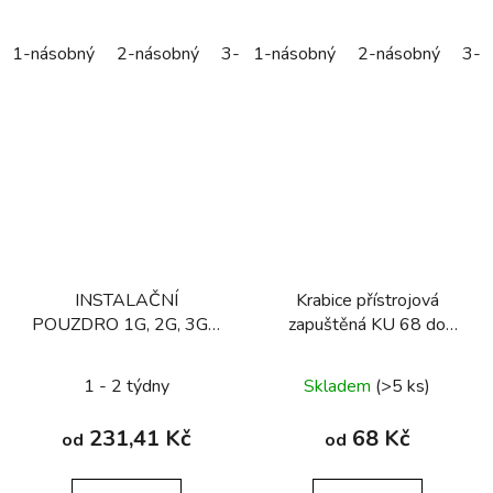
1-násobný
2-násobný
3-násobný
1-násobný
2-násobný
3-n
INSTALAČNÍ
Krabice přístrojová
POUZDRO 1G, 2G, 3G a
zapuštěná KU 68 do
4G
SDK
1 - 2 týdny
Skladem
(>5 ks)
231,41 Kč
68 Kč
od
od