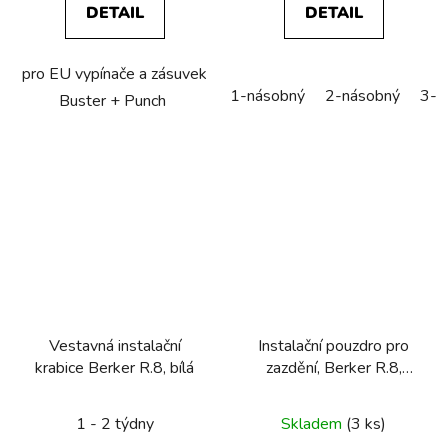
DETAIL
DETAIL
pro EU vypínače a zásuvek
1-násobný
2-násobný
3-n
Buster + Punch
Vestavná instalační
Instalační pouzdro pro
krabice Berker R.8, bílá
zazdění, Berker R.8,
červená
1 - 2 týdny
Skladem
(3 ks)