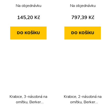
podklady na povrch,
Na objednávku
Na objednávku
Berker K.5, Alu, lak.
145,20 Kč
797,39 Kč
DO KOŠÍKU
DO KOŠÍKU
Krabice, 3-násobná na
Krabice, 2-násobná na
omítku, Berker
omítku, Berker
S.1/Q.3/R.3, černá, lesk
S.1/Q.3/R.3, černá, lesk