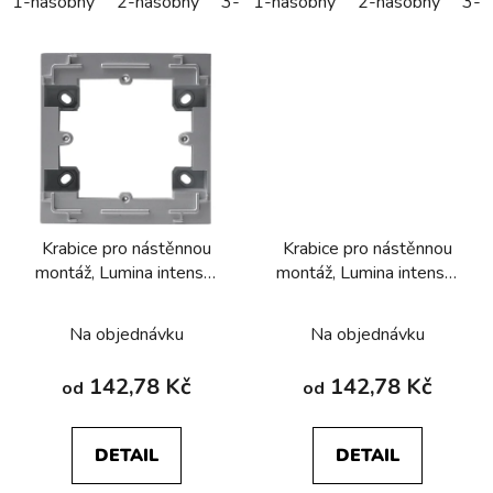
1-násobný
2-násobný
3-násobný
1-násobný
4-násobný
2-násobný
5-náso
3-n
Krabice pro nástěnnou
Krabice pro nástěnnou
montáž, Lumina intense,
montáž, Lumina intense,
stříbrná mat
černá mat
Na objednávku
Na objednávku
142,78 Kč
142,78 Kč
od
od
DETAIL
DETAIL