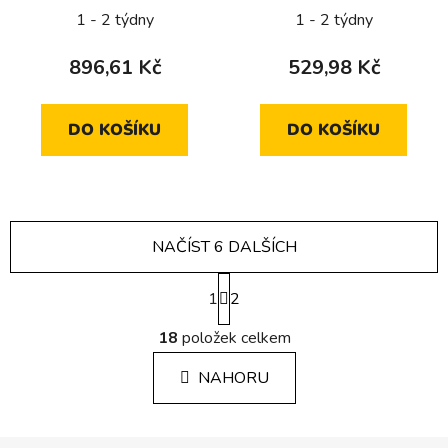
1 - 2 týdny
1 - 2 týdny
896,61 Kč
529,98 Kč
DO KOŠÍKU
DO KOŠÍKU
NAČÍST 6 DALŠÍCH
S
1
t
2
r
O
á
18
položek celkem
v
n
l
k
NAHORU
á
o
d
v
a
á