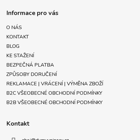
Z
c
n
á
í
í
Informace pro vás
p
p
r
a
O NÁS
v
t
k
KONTAKT
í
y
BLOG
v
KE STAŽENÍ
ý
p
BEZPEČNÁ PLATBA
i
ZPŮSOBY DORUČENÍ
s
u
REKLAMACE | VRÁCENÍ | VÝMĚNA ZBOŽÍ
B2C VŠEOBECNÉ OBCHODNÍ PODMÍNKY
B2B VŠEOBECNÉ OBCHODNÍ PODMÍNKY
Kontakt