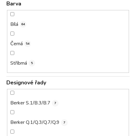
Barva
Bílá
64
Černá
54
Stříbrná
5
Designové řady
Berker S.1/B.3/B.7
7
Berker Q.1/Q.3/Q.7/Q.9
7