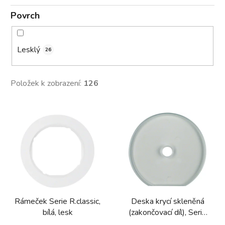
Povrch
Lesklý
26
Položek k zobrazení:
126
V
ý
p
i
s
p
r
Rámeček Serie R.classic,
Deska krycí skleněná
o
bílá, lesk
(zakončovací díl), Serie
d
Glas, čirá