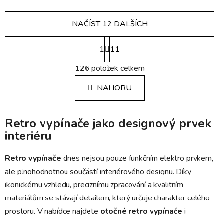
NAČÍST 12 DALŠÍCH
S
1
t
11
r
O
á
126
položek celkem
v
n
l
k
NAHORU
á
o
d
v
a
á
Retro vypínače jako designový prvek
c
n
í
interiéru
í
p
r
Retro vypínače
dnes nejsou pouze funkčním elektro prvkem,
v
ale plnohodnotnou součástí interiérového designu. Díky
k
ikonickému vzhledu, preciznímu zpracování a kvalitním
y
materiálům se stávají detailem, který určuje charakter celého
v
ý
prostoru. V nabídce najdete
otočné retro vypínače
i