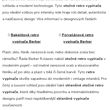
vzhledu a moderní technologie. Tyto
otočné retro vypínače
jsou ideální volbou pro interiéry, kde hraje roli detail, autenticita
a nadčasový design. Více informací o designových řadách:
Bakelitové retro
Porcelánové retro
vypínače Berker
vypínače Berker
Plast, sklo, hliník, nerezová ocel, nebo dokonce zcela bez
rámečku? Řada Berker R.classic nabízí
otočné retro vypínače
v
moderním pojetí – od matné nerezové oceli a eloxovaného
hliníku až po sklo a plast v bílé či černé barvě. Tyto
retro
vypínače
skvěle zapadnou do moderních i vintage interiérů. Pro
čistý a luxusní vzhled jsou ideální také
skleněné otočné retro
vypínače
, které díky hladkému povrchu a minimalistickému
designu patří mezi nejoblíbenější
skleněné vypínače
současnosti.