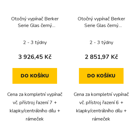
Otočný vypínač Berker
Otočný vypínač Berker
Serie Glas černý
Serie Glas černý
kompletní (řazení 7,
kompletní (řazení 6,
křížový)
schodišťový)
2 - 3 týdny
2 - 3 týdny
3 926,45 Kč
2 851,97 Kč
DO KOŠÍKU
DO KOŠÍKU
Cena za kompletní vypínač
Cena za kompletní vypínač
vč. přístroj řazení 7 +
vč. přístroj řazení 6 +
klapky/centrálního dílu +
klapky/centrálního dílu +
rámeček
rámeček