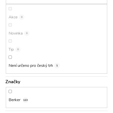
t
ů
Akce
0
Novinka
0
Tip
0
Není určeno pro český trh
1
Značky
Berker
123