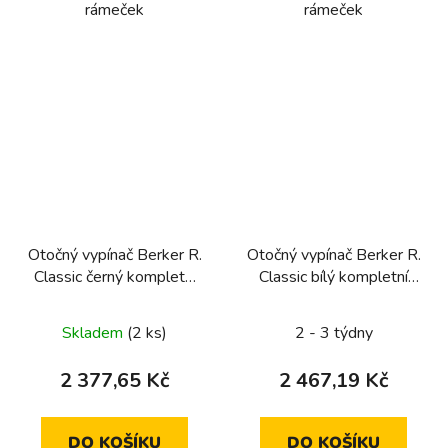
rámeček
rámeček
Otočný vypínač Berker R.
Otočný vypínač Berker R.
Classic černý kompletní
Classic bílý kompletní
(řazení 5, sériový)
(tlačítko, řazení 6)
Skladem
(2 ks)
2 - 3 týdny
2 377,65 Kč
2 467,19 Kč
DO KOŠÍKU
DO KOŠÍKU