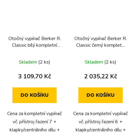
Otočný vypínač Berker R.
Otočný vypínač Berker R.
Classic bílý kompletní
Classic černý kompletní
(řazení 7, křížový)
(řazení 6, schodišťový)
Skladem
(2 ks)
Skladem
(2 ks)
3 109,70 Kč
2 035,22 Kč
DO KOŠÍKU
DO KOŠÍKU
Cena za kompletní vypínač
Cena za kompletní vypínač
vč. přístroj řazení 7 +
vč. přístroj řazení 6 +
klapky/centrálního dílu +
klapky/centrálního dílu +