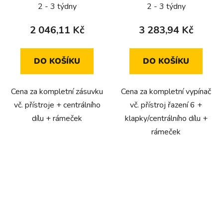
řazení 6)
2 - 3 týdny
2 - 3 týdny
2 046,11 Kč
3 283,94 Kč
DO KOŠÍKU
DO KOŠÍKU
Cena za kompletní zásuvku
Cena za kompletní vypínač
vč. přístroje + centrálního
vč. přístroj řazení 6 +
dílu + rámeček
klapky/centrálního dílu +
rámeček