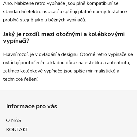
Ano. Nabízené retro vypínače jsou plně kompatibilní se
standardní elektroinstalací a splňují platné normy. Instalace
probíhá stejně jako u běžných vypínačů.
Jaký je rozdíl mezi otočnými a kolébkovými
vypínači?
Hlavní rozdíl je v ovládání a designu. Otočné retro vypínače se
ovládají pootočením a kladou důraz na estetiku a autenticitu,
zatímco kolébkové vypínače jsou spíše minimalistické a
technické řešení.
Z
á
Informace pro vás
p
a
O NÁS
t
KONTAKT
í