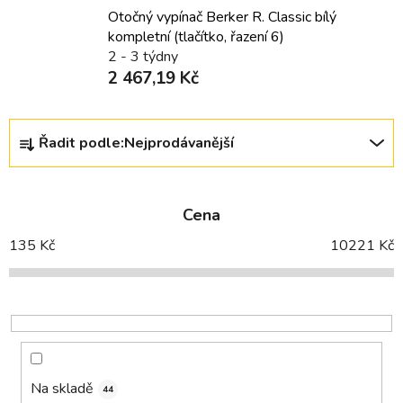
Otočný vypínač Berker R. Classic bílý
kompletní (tlačítko, řazení 6)
2 - 3 týdny
2 467,19 Kč
Ř
Řadit podle:
Nejprodávanější
a
z
e
Cena
n
í
135
Kč
10221
Kč
p
r
o
d
u
k
Na skladě
44