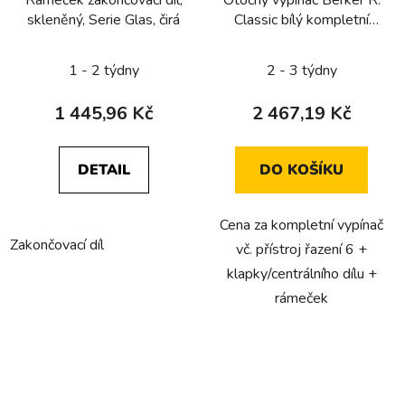
Rámeček zakončovací díl,
Otočný vypínač Berker R.
skleněný, Serie Glas, čirá
Classic bílý kompletní
(tlačítko, řazení 6)
1 - 2 týdny
2 - 3 týdny
1 445,96 Kč
2 467,19 Kč
DETAIL
DO KOŠÍKU
Cena za kompletní vypínač
Zakončovací díl
vč. přístroj řazení 6 +
klapky/centrálního dílu +
rámeček