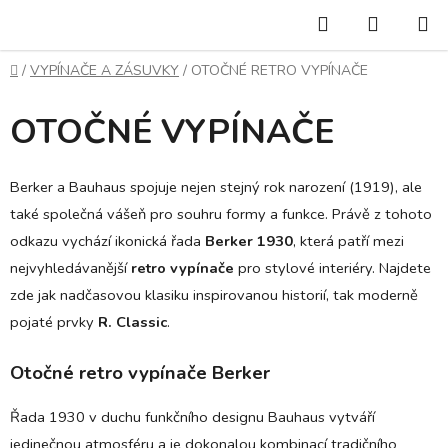
Přejít
Hledat
NÁKUP
na
KOŠÍK
obsah
Domů
/
VYPÍNAČE A ZÁSUVKY
/
OTOČNÉ RETRO VYPÍNAČE
OTOČNÉ VYPÍNAČE
Berker a Bauhaus spojuje nejen stejný rok narození (1919), ale
také společná vášeň pro souhru formy a funkce. Právě z tohoto
odkazu vychází ikonická řada
Berker 1930
, která patří mezi
nejvyhledávanější
retro vypínače
pro stylové interiéry. Najdete
zde jak nadčasovou klasiku inspirovanou historií, tak moderně
pojaté prvky
R. Classic
.
Otočné retro vypínače Berker
Řada 1930 v duchu funkčního designu Bauhaus vytváří
jedinečnou atmosféru a je dokonalou kombinací tradičního