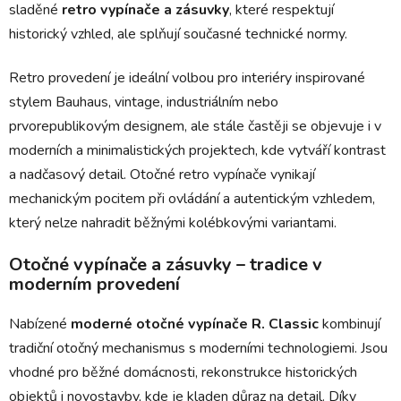
p
sladěné
retro vypínače a zásuvky
, které respektují
i
historický vzhled, ale splňují současné technické normy.
s
u
Retro provedení je ideální volbou pro interiéry inspirované
stylem Bauhaus, vintage, industriálním nebo
prvorepublikovým designem, ale stále častěji se objevuje i v
moderních a minimalistických projektech, kde vytváří kontrast
a nadčasový detail. Otočné retro vypínače vynikají
mechanickým pocitem při ovládání a autentickým vzhledem,
který nelze nahradit běžnými kolébkovými variantami.
Otočné vypínače a zásuvky – tradice v
moderním provedení
Nabízené
moderné
otočné vypínače
R. Classic
kombinují
tradiční otočný mechanismus s moderními technologiemi. Jsou
vhodné pro běžné domácnosti, rekonstrukce historických
objektů i novostavby, kde je kladen důraz na detail. Díky