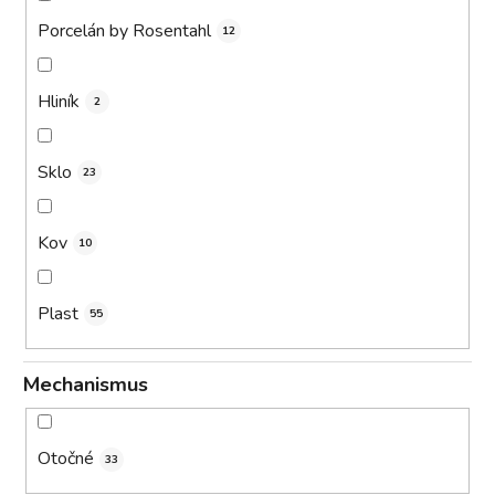
Porcelán by Rosentahl
12
Hliník
2
Sklo
23
Kov
10
Plast
55
Mechanismus
Otočné
33