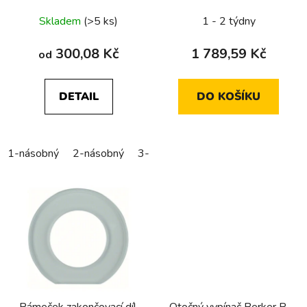
u
Skladem
(>5 ks)
1 - 2 týdny
k
t
300,08 Kč
1 789,59 Kč
od
ů
DETAIL
DO KOŠÍKU
1-násobný
2-násobný
3-násobný