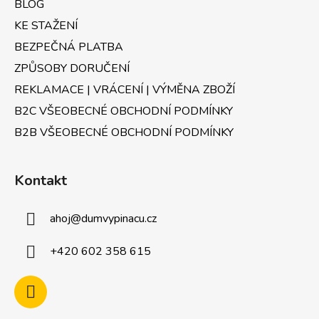
BLOG
KE STAŽENÍ
BEZPEČNÁ PLATBA
ZPŮSOBY DORUČENÍ
REKLAMACE | VRÁCENÍ | VÝMĚNA ZBOŽÍ
B2C VŠEOBECNÉ OBCHODNÍ PODMÍNKY
B2B VŠEOBECNÉ OBCHODNÍ PODMÍNKY
Kontakt
ahoj
@
dumvypinacu.cz
+420 602 358 615