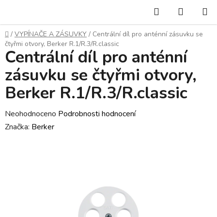
Přejít
Hledat
NÁKUP
na
KOŠÍK
obsah
Domů
/
VYPÍNAČE A ZÁSUVKY
/
Centrální díl pro anténní zásuvku se
čtyřmi otvory, Berker R.1/R.3/R.classic
Centrální díl pro anténní
zásuvku se čtyřmi otvory,
Berker R.1/R.3/R.classic
Průměrné
Neohodnoceno
Podrobnosti hodnocení
hodnocení
Značka:
Berker
produktu
je
0,0
z
5
hvězdiček.