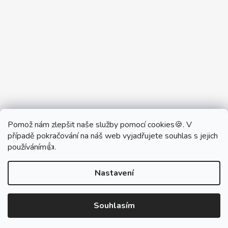
Pomož nám zlepšit naše služby pomocí cookies🍪. V
Partner Showroom MONOBRAND
případě pokračování na náš web vyjadřujete souhlas s jejich
Partner Eshop Monobrand.online
používáním👍.
Nastavení
Vytvořil Shoptet
Souhlasím
Copyright 2026
DŮM VYPÍNAČŮ
. Všechna práva
vyhrazena.