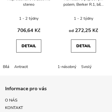
stereo
polem, Berker R.1, bílá,
lesk
1 - 2 týdny
1 - 2 týdny
706,64 Kč
272,25 Kč
od
DETAIL
DETAIL
Bílá
Antracit
1-násobný
Svislý
Z
á
Informace pro vás
p
a
O NÁS
t
KONTAKT
í