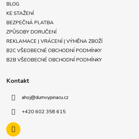
BLOG
KE STAŽENÍ
BEZPEČNÁ PLATBA
ZPŮSOBY DORUČENÍ
REKLAMACE | VRÁCENÍ | VÝMĚNA ZBOŽÍ
B2C VŠEOBECNÉ OBCHODNÍ PODMÍNKY
B2B VŠEOBECNÉ OBCHODNÍ PODMÍNKY
Kontakt
ahoj
@
dumvypinacu.cz
+420 602 358 615