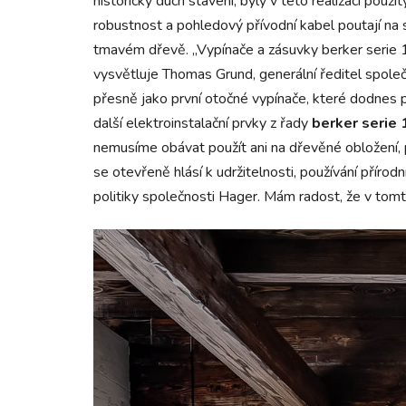
historický duch stavení, byly v této realizaci pou
robustnost a pohledový přívodní kabel poutají na 
tmavém dřevě. „Vypínače a zásuvky berker serie 1
vysvětluje Thomas Grund, generální ředitel společ
přesně jako první otočné vypínače, které dodnes 
další elektroinstalační prvky z řady
berker serie
nemusíme obávat použít ani na dřevěné obložení, p
se otevřeně hlásí k udržitelnosti, používání příro
politiky společnosti Hager. Mám radost, že v tomt