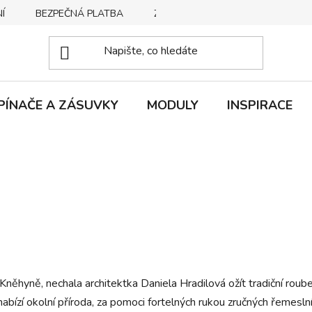
Í
BEZPEČNÁ PLATBA
ZPŮSOBY DORUČENÍ
REKLA
PÍNAČE A ZÁSUVKY
MODULY
INSPIRACE
něhyně, nechala architektka Daniela Hradilová ožít tradiční roub
bízí okolní příroda, za pomoci fortelných rukou zručných řemeslní