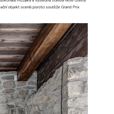
dokonalá mozaika a výsledná stavba nese čitelný
ační objekt ocenili porotci soutěže Grand Prix