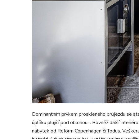
Dominantním prvkem proskleného průjezdu se stal
úplňku plující pod oblohou… Rovněž další interiér
nábytek od Reform Copenhagen či Todus. Veškerá 