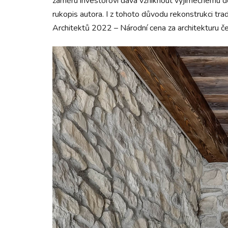
záměru investorovi dává vzniknout výjimečnému d
rukopis autora. I z tohoto důvodu rekonstrukci tra
Architektů 2022 – Národní cena za architekturu č