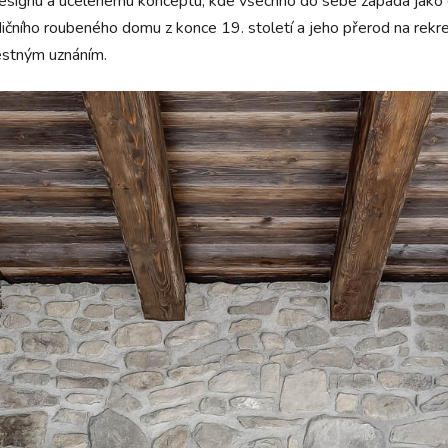
esignu a ucelenému konceptu, kde všechno do sebe zapadá jako 
dičního roubeného domu z konce 19. století a jeho přerod na rekre
estným uznáním.