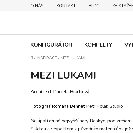
Přejít
O NÁS
KONTAKT
BLOG
KE STAŽEN
na
obsah
KONFIGURÁTOR
KOMPLETY
VY
Domů
/
INSPIRACE
/
MEZI LUKAMI
MEZI LUKAMI
Architekt
Daniela Hradilová
Fotograf
Romana Bennet
Petr Polak Studio
Na úpatí druhé nejvyšší hory Beskyd, pod vrchem K
S úctou a respektem k původním materiálům, jež na