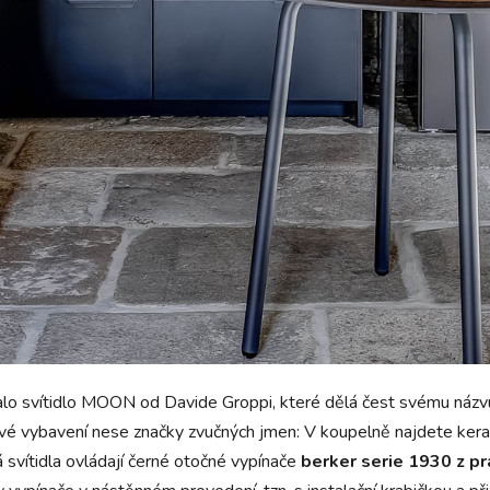
o svítidlo MOON od Davide Groppi, které dělá čest svému názvu
ové vybavení nese značky zvučných jmen: V koupelně najdete kera
svítidla ovládají černé otočné vypínače
berker serie 1930 z p