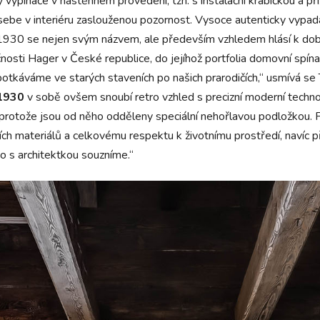
žity vypínače v nástěnném provedení, tzn. s instalační krabičkou 
sebe v interiéru zaslouženou pozornost. Vysoce autenticky vypada
930 se nejen svým názvem, ale především vzhledem hlásí k době sv
nosti Hager v České republice, do jejíhož portfolia domovní spína
potkáváme ve starých staveních po našich prarodičích,“ usmívá s
 1930
v sobě ovšem snoubí retro vzhled s precizní moderní techno
rotože jsou od něho odděleny speciální nehořlavou podložkou. Pou
dních materiálů a celkovému respektu k životnímu prostředí, navíc 
o s architektkou souzníme.“