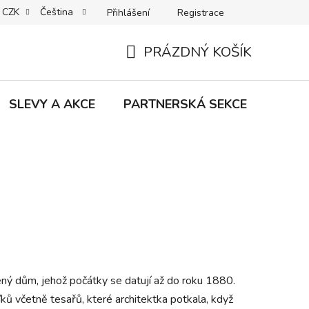
CZK
Čeština
Přihlášení
Registrace
MACE | VRÁCENÍ | VÝMĚNA ZBOŽÍ
B2C VŠEOBECNÉ OBCHODNÍ
PRÁZDNÝ KOŠÍK
NÁKUPNÍ
KOŠÍK
SLEVY A AKCE
PARTNERSKÁ SEKCE
Znač
ený dům, jehož počátky se datují až do roku 1880.
ků včetně tesařů, které architektka potkala, když