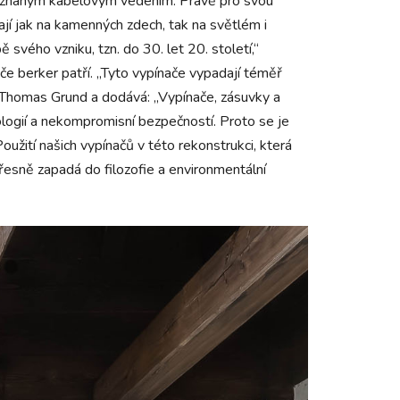
a přiznaným kabelovým vedením. Právě pro svou
jí jak na kamenných zdech, tak na světlém i
ého vzniku, tzn. do 30. let 20. století,“
če berker patří. „Tyto vypínače vypadají téměř
e Thomas Grund a dodává: „Vypínače, zásuvky a
logií a nekompromisní bezpečností. Proto se je
žití našich vypínačů v této rekonstrukci, která
přesně zapadá do filozofie a environmentální