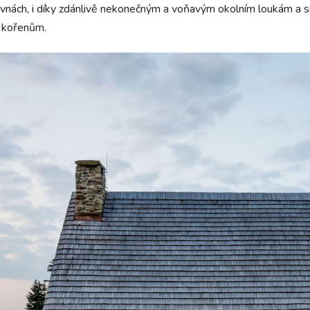
evnách, i díky zdánlivě nekonečným a voňavým okolním loukám a 
e kořenům.