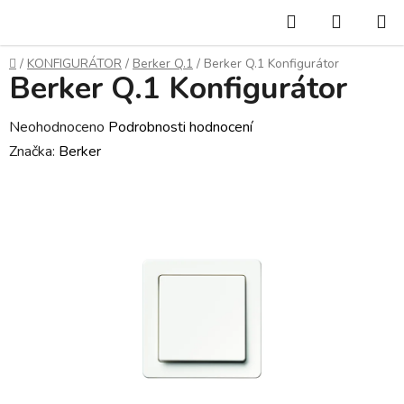
Přejít
Hledat
NÁKUP
na
KOŠÍK
obsah
Domů
/
KONFIGURÁTOR
/
Berker Q.1
/
Berker Q.1 Konfigurátor
Berker Q.1 Konfigurátor
Průměrné
Neohodnoceno
Podrobnosti hodnocení
hodnocení
Značka:
Berker
produktu
je
0,0
z
5
hvězdiček.