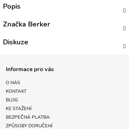
Popis
Značka
Berker
Diskuze
Z
á
Informace pro vás
p
a
O NÁS
t
KONTAKT
í
BLOG
KE STAŽENÍ
BEZPEČNÁ PLATBA
ZPŮSOBY DORUČENÍ