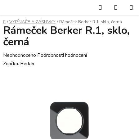
Přejít
Hledat
NÁKUP
na
KOŠÍK
obsah
Domů
/
VYPÍNAČE A ZÁSUVKY
/
Rámeček Berker R.1, sklo, černá
Rámeček Berker R.1, sklo,
černá
Průměrné
Neohodnoceno
Podrobnosti hodnocení
hodnocení
Značka:
Berker
produktu
je
0,0
z
5
hvězdiček.