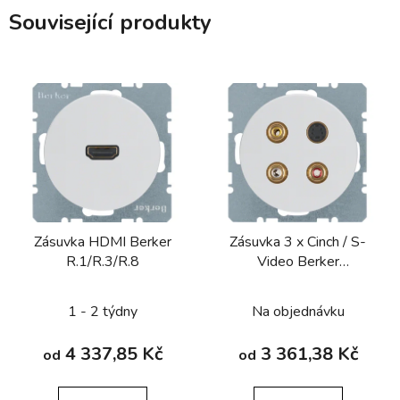
Související produkty
Zásuvka HDMI Berker
Zásuvka 3 x Cinch / S-
R.1/R.3/R.8
Video Berker
R.1/R.3/R.7
1 - 2 týdny
Na objednávku
4 337,85 Kč
3 361,38 Kč
od
od