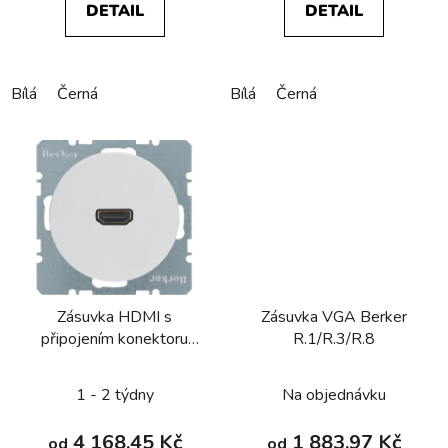
DETAIL
DETAIL
Bílá
Černá
Bílá
Černá
Zásuvka HDMI s
Zásuvka VGA Berker
připojením konektoru
R.1/R.3/R.8
90° Berker R.1/R.3/R.8
1 - 2 týdny
Na objednávku
4 168,45 Kč
1 883,97 Kč
od
od