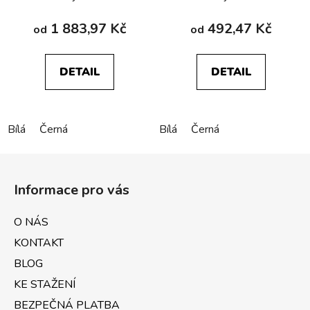
1 883,97 Kč
492,47 Kč
od
od
DETAIL
DETAIL
Bílá
Černá
Bílá
Černá
Z
á
Informace pro vás
p
a
O NÁS
t
KONTAKT
í
BLOG
KE STAŽENÍ
BEZPEČNÁ PLATBA