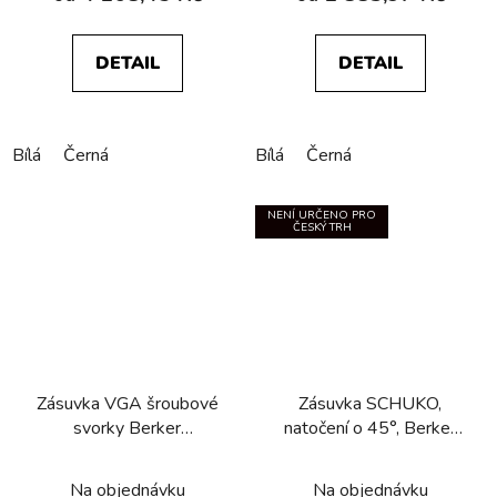
DETAIL
DETAIL
Bílá
Černá
Bílá
Černá
NENÍ URČENO PRO
ČESKÝ TRH
Zásuvka VGA­ šroubové
Zásuvka SCHUKO,
svorky Berker
natočení o 45°, Berker
R.1/R.3/R.8
R.1/R.3/R.8
Na objednávku
Na objednávku