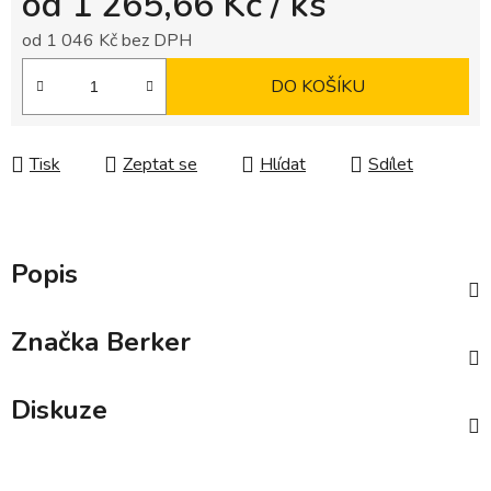
od
1 265,66 Kč
/ ks
od
1 046 Kč
bez DPH
Měrná cena:
DO KOŠÍKU
Tisk
Zeptat se
Hlídat
Sdílet
Popis
Značka
Berker
Diskuze