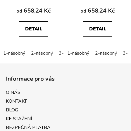
658,24 Kč
658,24 Kč
od
od
DETAIL
DETAIL
1-násobný
2-násobný
3-násobný
1-násobný
4-násobný
2-násobný
5-náso
3-n
Z
á
Informace pro vás
p
a
O NÁS
t
KONTAKT
í
BLOG
KE STAŽENÍ
BEZPEČNÁ PLATBA