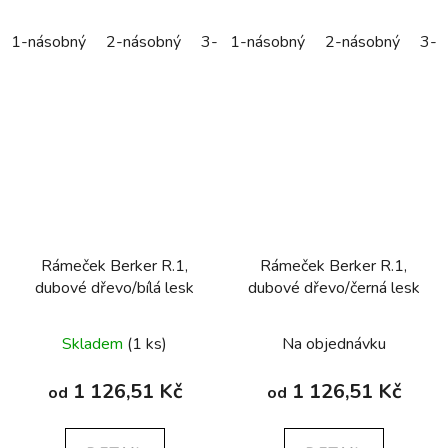
1-násobný
2-násobný
3-násobný
1-násobný
4-násobný
2-násobný
5-náso
3-n
Rámeček Berker R.1,
Rámeček Berker R.1,
dubové dřevo/bílá lesk
dubové dřevo/černá lesk
Skladem
(1 ks)
Na objednávku
1 126,51 Kč
1 126,51 Kč
od
od