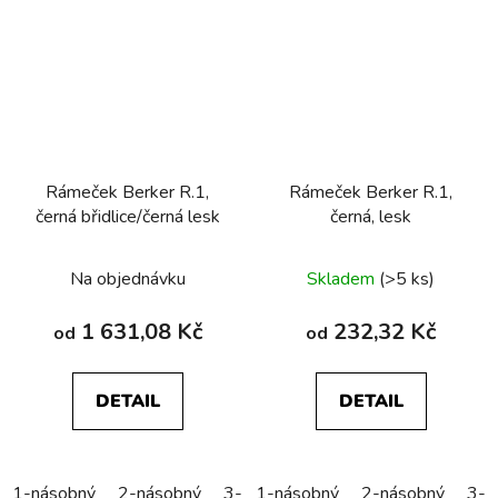
Rámeček Berker R.1,
Rámeček Berker R.1,
černá břidlice/černá lesk
černá, lesk
Na objednávku
Skladem
(>5 ks)
1 631,08 Kč
232,32 Kč
od
od
DETAIL
DETAIL
1-násobný
2-násobný
3-násobný
1-násobný
2-násobný
3-n