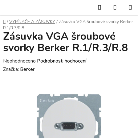
Přejít
Hledat
NÁKUP
na
KOŠÍK
obsah
Domů
/
VYPÍNAČE A ZÁSUVKY
/
Zásuvka VGA­ šroubové svorky Berker
R.1/R.3/R.8
Zásuvka VGA­ šroubové
svorky Berker R.1/R.3/R.8
Průměrné
Neohodnoceno
Podrobnosti hodnocení
hodnocení
Značka:
Berker
produktu
je
0,0
z
5
hvězdiček.