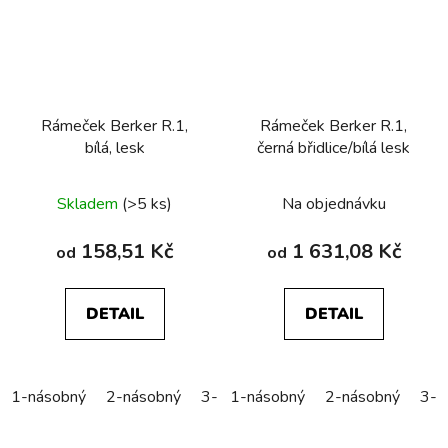
Rámeček Berker R.1,
Rámeček Berker R.1,
bílá, lesk
černá břidlice/bílá lesk
Skladem
(>5 ks)
Na objednávku
158,51 Kč
1 631,08 Kč
od
od
DETAIL
DETAIL
1-násobný
2-násobný
3-násobný
1-násobný
4-násobný
2-násobný
5-náso
3-n