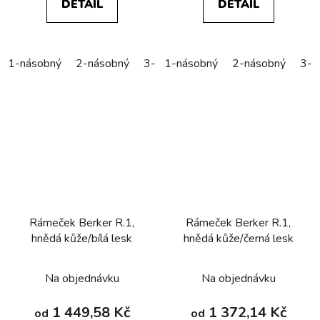
DETAIL
DETAIL
1-násobný
2-násobný
3-násobný
1-násobný
4-násobný
2-násobný
5-náso
3-n
Rámeček Berker R.1,
Rámeček Berker R.1,
hnědá kůže/bílá lesk
hnědá kůže/černá lesk
Na objednávku
Na objednávku
1 449,58 Kč
1 372,14 Kč
od
od