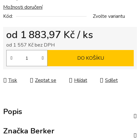
Možnosti doručení
Kód:
Zvolte variantu
od
1 883,97 Kč
/ ks
od
1 557 Kč
bez DPH
Měrná cena:
DO KOŠÍKU
Tisk
Zeptat se
Hlídat
Sdílet
Popis
Značka
Berker