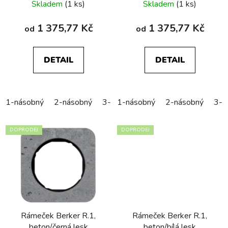
Skladem
(1 ks)
Skladem
(1 ks)
1 375,77 Kč
1 375,77 Kč
od
od
DETAIL
DETAIL
1-násobný
2-násobný
3-násobný
1-násobný
4-násobný
2-násobný
5-náso
3-n
DOPRODEJ
DOPRODEJ
Rámeček Berker R.1,
Rámeček Berker R.1,
beton/černá lesk
beton/bílá lesk