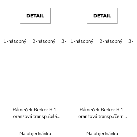
DETAIL
DETAIL
1-násobný
2-násobný
3-násobný
1-násobný
4-násobný
2-násobný
5-náso
3-n
Rámeček Berker R.1,
Rámeček Berker R.1,
oranžová transp./bílá
oranžová transp./černá
lesk
lesk
Na objednávku
Na objednávku