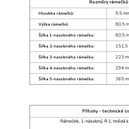
Rozměry rámečků
9,5 m
Hloubka rámečků:
80,5 
Výška rámečků:
80,5 
Šířka 1-nasobného rámečku:
151,5
Šířka 2-nasobného rámečku:
223 
Šířka 3-nasobného rámečku:
294 
Šířka 4-nasobného rámečku:
365 
Šířka 5-nasobného rámečku:
Přílohy - technické li
Rámeček, 1-násobný, R.1, hnědá 