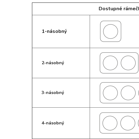
Dostupné rámeč
1-násobný
2-násobný
3-násobný
4-násobný