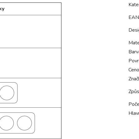
Kate
ky
EAN
Desi
Mate
Barv
Povr
Ceno
Znač
Způs
Poče
Hlavn