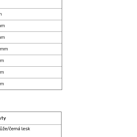
m
mm
mm
 mm
mm
mm
mm
sty
kůže/černá lesk