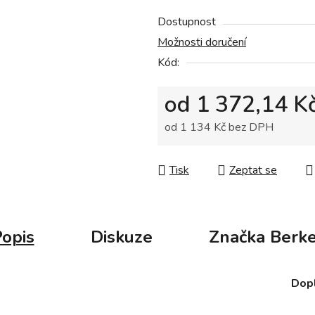
z
5
Dostupnost
hvězdiček.
Možnosti doručení
Kód:
od
1 372,14 K
od
1 134 Kč
bez DPH
Měrná cena:
Tisk
Zeptat se
opis
Diskuze
Značka
Berke
Dop