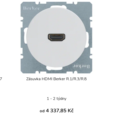
.7
Zásuvka HDMI Berker R.1/R.3/R.8
1 - 2 týdny
4 337,85 Kč
od