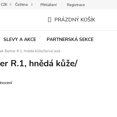
CZK
Čeština
Přihlášení
Registrace
MACE | VRÁCENÍ | VÝMĚNA ZBOŽÍ
B2C VŠEOBECNÉ OBCHODNÍ
PRÁZDNÝ KOŠÍK
NÁKUPNÍ
KOŠÍK
SLEVY A AKCE
PARTNERSKÁ SEKCE
Znač
k Berker R.1, hnědá kůže/černá lesk
r R.1, hnědá kůže/
dnocení