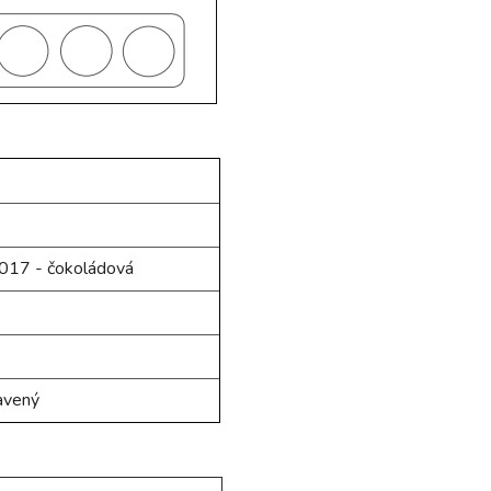
017 - čokoládová
avený