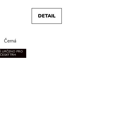
DETAIL
Černá
Í URČENO PRO
ČESKÝ TRH