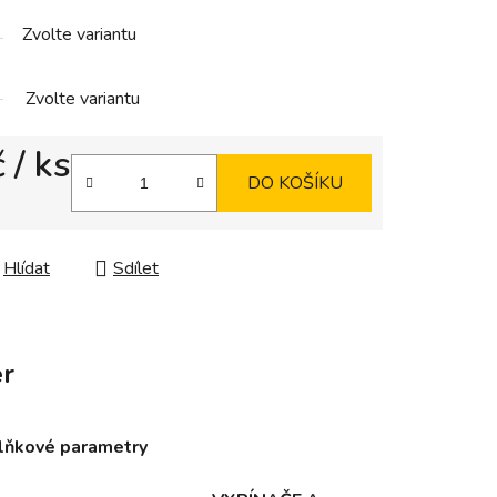
Zvolte variantu
Zvolte variantu
č
/ ks
DO KOŠÍKU
Hlídat
Sdílet
r
lňkové parametry