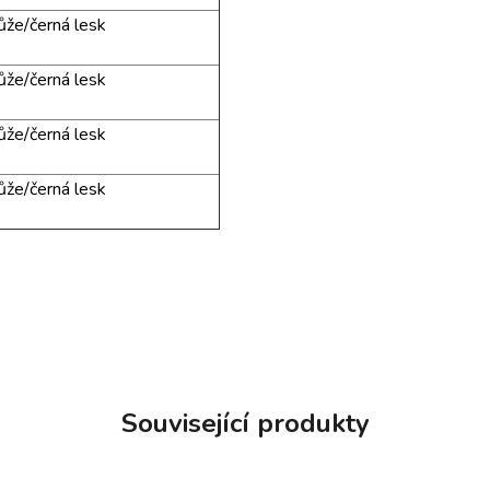
kůže/černá lesk
kůže/černá lesk
kůže/černá lesk
kůže/černá lesk
Související produkty