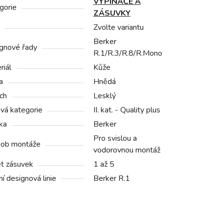
VYPÍNAČE A
gorie
ZÁSUVKY
Zvolte variantu
Berker
gnové řady
R.1/R.3/R.8/R.Mono
riál
Kůže
a
Hnědá
ch
Lesklý
vá kategorie
II. kat. - Quality plus
ka
Berker
Pro svislou a
ob montáže
vodorovnou montáž
t zásuvek
1 až 5
í designová linie
Berker R.1