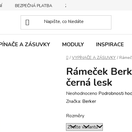
Í
BEZPEČNÁ PLATBA
ZPŮSOBY DORUČENÍ
REKLA
PÍNAČE A ZÁSUVKY
MODULY
INSPIRACE
Domů
/
VYPÍNAČE A ZÁSUVKY
/
Rámeče
Rámeček Berke
černá lesk
Průměrné
Neohodnoceno
Podrobnosti ho
hodnocení
Značka:
Berker
produktu
Rozměry
je
0,0