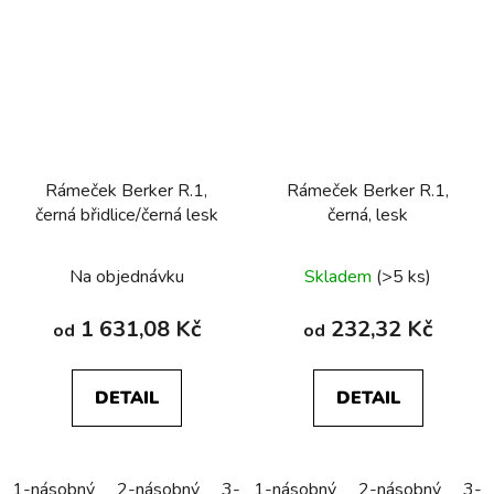
Rámeček Berker R.1,
Rámeček Berker R.1,
černá břidlice/černá lesk
černá, lesk
Na objednávku
Skladem
(>5 ks)
1 631,08 Kč
232,32 Kč
od
od
DETAIL
DETAIL
1-násobný
2-násobný
3-násobný
1-násobný
2-násobný
3-n