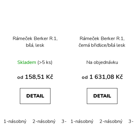
Rámeček Berker R.1,
Rámeček Berker R.1,
bílá, lesk
černá břidlice/bílá lesk
Skladem
(>5 ks)
Na objednávku
158,51 Kč
1 631,08 Kč
od
od
DETAIL
DETAIL
1-násobný
2-násobný
3-násobný
1-násobný
4-násobný
2-násobný
5-náso
3-n