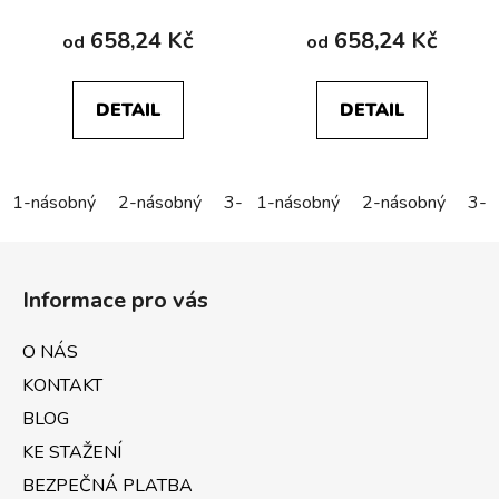
658,24 Kč
658,24 Kč
od
od
DETAIL
DETAIL
1-násobný
2-násobný
3-násobný
1-násobný
4-násobný
2-násobný
5-náso
3-n
Z
á
Informace pro vás
p
a
O NÁS
t
KONTAKT
í
BLOG
KE STAŽENÍ
BEZPEČNÁ PLATBA