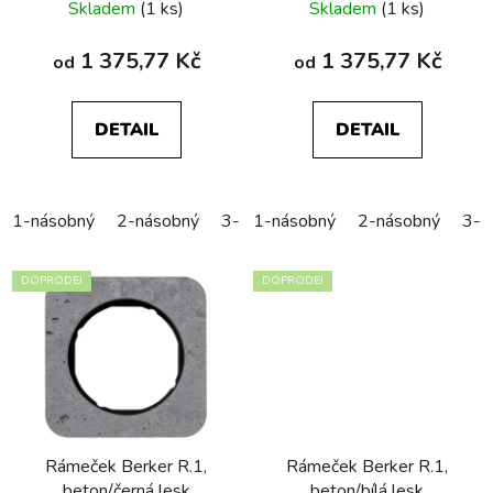
Skladem
(1 ks)
Skladem
(1 ks)
1 375,77 Kč
1 375,77 Kč
od
od
DETAIL
DETAIL
1-násobný
2-násobný
3-násobný
1-násobný
4-násobný
2-násobný
5-náso
3-n
DOPRODEJ
DOPRODEJ
Rámeček Berker R.1,
Rámeček Berker R.1,
beton/černá lesk
beton/bílá lesk