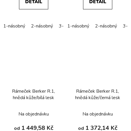
DETAIL
DETAIL
1-násobný
2-násobný
3-násobný
1-násobný
4-násobný
2-násobný
5-náso
3-n
Rámeček Berker R.1,
Rámeček Berker R.1,
hnědá kůže/bílá lesk
hnědá kůže/černá lesk
Na objednávku
Na objednávku
1 449,58 Kč
1 372,14 Kč
od
od