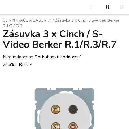
Přejít
Hledat
NÁKUP
na
KOŠÍK
obsah
Domů
/
VYPÍNAČE A ZÁSUVKY
/
Zásuvka 3 x Cinch / S-Video Berker
R.1/R.3/R.7
Zásuvka 3 x Cinch / S-
Video Berker R.1/R.3/R.7
Průměrné
Neohodnoceno
Podrobnosti hodnocení
hodnocení
Značka:
Berker
produktu
je
0,0
z
5
hvězdiček.