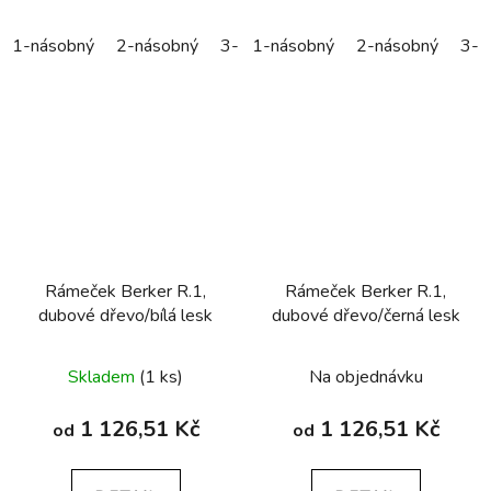
1-násobný
2-násobný
3-násobný
1-násobný
4-násobný
2-násobný
5-náso
3-n
Rámeček Berker R.1,
Rámeček Berker R.1,
dubové dřevo/bílá lesk
dubové dřevo/černá lesk
Skladem
(1 ks)
Na objednávku
1 126,51 Kč
1 126,51 Kč
od
od