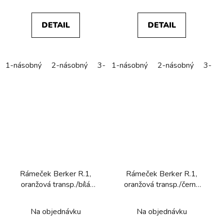
DETAIL
DETAIL
1-násobný
2-násobný
3-násobný
1-násobný
4-násobný
2-násobný
5-náso
3-n
Rámeček Berker R.1,
Rámeček Berker R.1,
oranžová transp./bílá
oranžová transp./černá
lesk
lesk
Na objednávku
Na objednávku