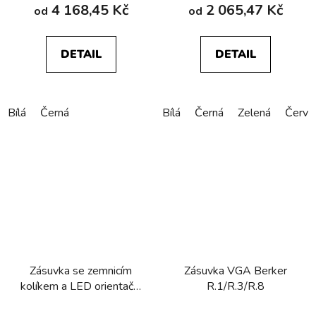
4 168,45 Kč
2 065,47 Kč
od
od
DETAIL
DETAIL
Bílá
Černá
Bílá
Černá
Zelená
Červe
Zásuvka se zemnicím
Zásuvka VGA Berker
kolíkem a LED orientační
R.1/R.3/R.8
kontrolkou, Berker