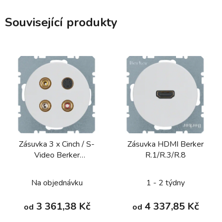
Související produkty
Zásuvka 3 x Cinch / S-
Zásuvka HDMI Berker
Video Berker
R.1/R.3/R.8
R.1/R.3/R.7
Na objednávku
1 - 2 týdny
3 361,38 Kč
4 337,85 Kč
od
od