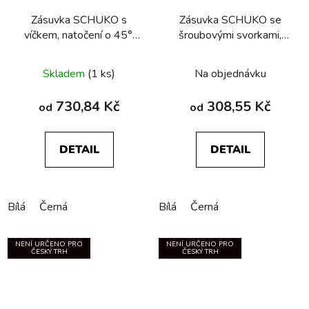
Zásuvka SCHUKO s
Zásuvka SCHUKO se
víčkem, natočení o 45°,
šroubovými svorkami,
serie 1930/R.classic
Berker R.1/R.3/R.8
Skladem
(1 ks)
Na objednávku
730,84 Kč
308,55 Kč
od
od
DETAIL
DETAIL
Bílá
Černá
Bílá
Černá
NENÍ URČENO PRO
NENÍ URČENO PRO
ČESKÝ TRH
ČESKÝ TRH