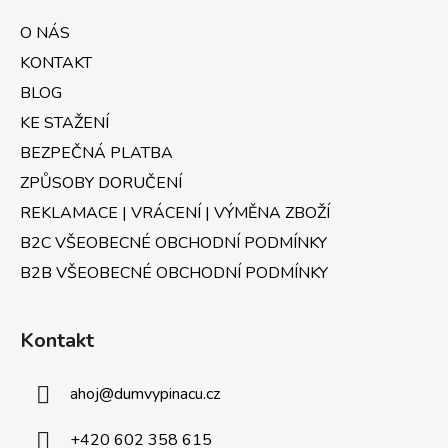
a
O NÁS
t
KONTAKT
í
BLOG
KE STAŽENÍ
BEZPEČNÁ PLATBA
ZPŮSOBY DORUČENÍ
REKLAMACE | VRÁCENÍ | VÝMĚNA ZBOŽÍ
B2C VŠEOBECNÉ OBCHODNÍ PODMÍNKY
B2B VŠEOBECNÉ OBCHODNÍ PODMÍNKY
Kontakt
ahoj
@
dumvypinacu.cz
+420 602 358 615