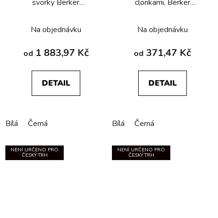
svorky Berker
clonkami, Berker
R.1/R.3/R.8
R.1/R.3/R.8
Na objednávku
Na objednávku
1 883,97 Kč
371,47 Kč
od
od
DETAIL
DETAIL
Bílá
Černá
Bílá
Černá
NENÍ URČENO PRO
NENÍ URČENO PRO
ČESKÝ TRH
ČESKÝ TRH