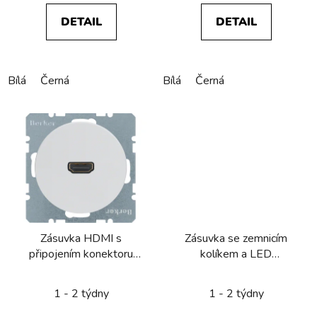
DETAIL
DETAIL
Bílá
Černá
Bílá
Černá
Zásuvka HDMI s
Zásuvka se zemnicím
připojením konektoru
kolíkem a LED
90° Berker R.1/R.3/R.8
kontrolkou, Berker
R.1/R.3/R.8
1 - 2 týdny
1 - 2 týdny