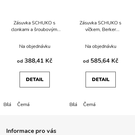
Zásuvka SCHUKO s
Zásuvka SCHUKO s
clonkami a šroubovými
víčkem, Berker
svorkami, Berker
R.1/R.3/R.8
R.1/R.3/R.8
Na objednávku
Na objednávku
388,41 Kč
585,64 Kč
od
od
DETAIL
DETAIL
Bílá
Černá
Bílá
Černá
Z
á
Informace pro vás
p