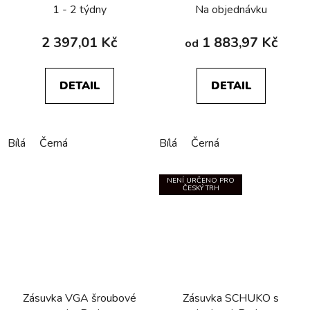
R.1/R.3/R.8
1 - 2 týdny
Na objednávku
2 397,01 Kč
1 883,97 Kč
od
DETAIL
DETAIL
Bílá
Černá
Bílá
Černá
NENÍ URČENO PRO
ČESKÝ TRH
Zásuvka VGA­ šroubové
Zásuvka SCHUKO s