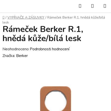
Přejít
Hledat
NÁKUP
na
KOŠÍK
obsah
Domů
/
VYPÍNAČE A ZÁSUVKY
/
Rámeček Berker R.1, hnědá kůže/bílá
lesk
Rámeček Berker R.1,
hnědá kůže/bílá lesk
Průměrné
Neohodnoceno
Podrobnosti hodnocení
hodnocení
Značka:
Berker
produktu
je
0,0
z
5
hvězdiček.