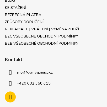
BLOG
KE STAŽENÍ
BEZPEČNÁ PLATBA
ZPŮSOBY DORUČENÍ
REKLAMACE | VRÁCENÍ | VÝMĚNA ZBOŽÍ
B2C VŠEOBECNÉ OBCHODNÍ PODMÍNKY
B2B VŠEOBECNÉ OBCHODNÍ PODMÍNKY
Kontakt
ahoj
@
dumvypinacu.cz
+420 602 358 615