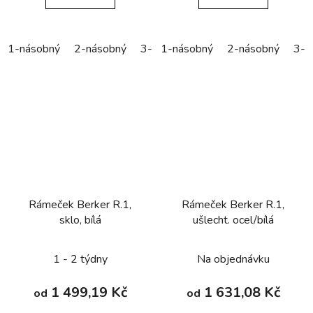
1-násobný
2-násobný
3-násobný
1-násobný
4-násobný
2-násobný
5-náso
3-n
Rámeček Berker R.1,
Rámeček Berker R.1,
sklo, bílá
ušlecht. ocel/bílá
1 - 2 týdny
Na objednávku
1 499,19 Kč
1 631,08 Kč
od
od