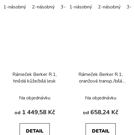
1-násobný
2-násobný
3-násobný
1-násobný
4-násobný
2-násobný
5-náso
3-n
Rámeček Berker R.1,
Rámeček Berker R.1,
hnědá kůže/bílá lesk
oranžová transp./bílá
lesk
Na objednávku
Na objednávku
1 449,58 Kč
658,24 Kč
od
od
DETAIL
DETAIL