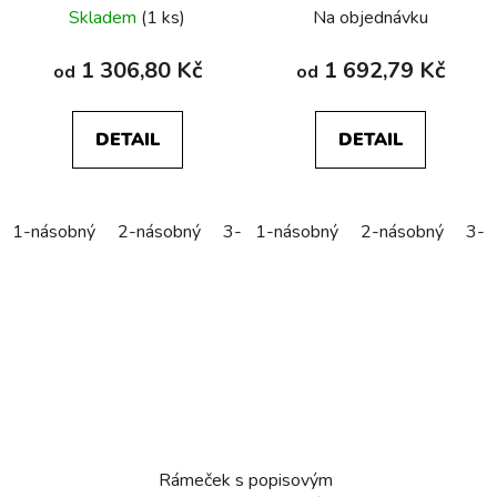
Skladem
(1 ks)
Na objednávku
1 306,80 Kč
1 692,79 Kč
od
od
DETAIL
DETAIL
1-násobný
2-násobný
3-násobný
1-násobný
4-násobný
2-násobný
5-náso
3-n
Rámeček s popisovým