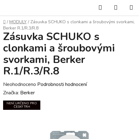
Přejít
Hledat
NÁKUP
na
KOŠÍK
obsah
Domů
/
MODULY
/
Zásuvka SCHUKO s clonkami a šroubovými svorkami,
Berker R.1/R.3/R.8
Zásuvka SCHUKO s
clonkami a šroubovými
svorkami, Berker
R.1/R.3/R.8
Průměrné
Neohodnoceno
Podrobnosti hodnocení
hodnocení
Značka:
Berker
produktu
NENÍ URČENO PRO
ČESKÝ TRH
je
0,0
z
5