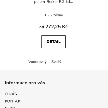
polem, Berker R.3, bílá,
lesk
1 - 2 týdny
272,25 Kč
od
DETAIL
Vodorovný
Svislý
Z
á
Informace pro vás
p
a
O NÁS
t
KONTAKT
í