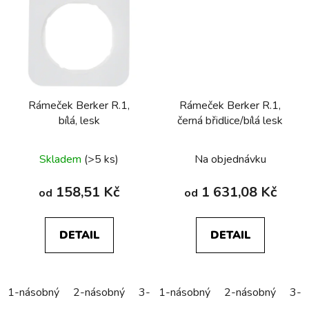
Rámeček Berker R.1,
Rámeček Berker R.1,
bílá, lesk
černá břidlice/bílá lesk
Skladem
(>5 ks)
Na objednávku
158,51 Kč
1 631,08 Kč
od
od
DETAIL
DETAIL
1-násobný
2-násobný
3-násobný
1-násobný
4-násobný
2-násobný
5-náso
3-n