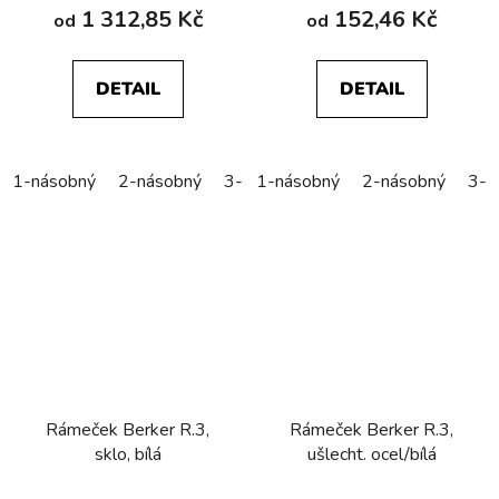
1 312,85 Kč
152,46 Kč
od
od
DETAIL
DETAIL
1-násobný
2-násobný
3-násobný
1-násobný
4-násobný
2-násobný
5-náso
3-n
Rámeček Berker R.3,
Rámeček Berker R.3,
sklo, bílá
ušlecht. ocel/bílá