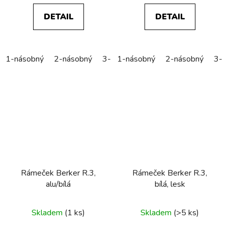
DETAIL
DETAIL
1-násobný
2-násobný
3-násobný
1-násobný
4-násobný
2-násobný
5-náso
3-n
Rámeček Berker R.3,
Rámeček Berker R.3,
alu/bílá
bílá, lesk
Skladem
(1 ks)
Skladem
(>5 ks)